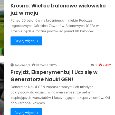
Krosno: Wielkie balonowe widowisko
już w maju
Ponad 60 balonów na krośnieńskim niebie Podczas
tegorocznych Górskich Zawodów Balonowych (GZB) w
Krośnie będzie można podziwiać ponad 60 balonów,…
Czytaj więcej »
Jaslonet.pl
19 marca 2025
0
2 492
Przyjdź, Eksperymentuj i Ucz się w
Generatorze Nauki GEN!
Generator Nauki GEN zaprasza wszystkich młodych
odkrywców do udziału w nowym semestrze pełnym
inspirujących warsztatów i fascynujących eksperymentów. Od
popularnonaukowych…
Czytaj więcej »