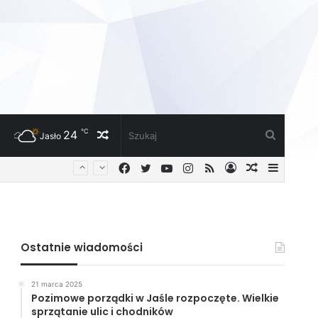
℃
24
Losowy
Szukaj
Jasło
Facebook
Twitter
YouTube
Instagram
RSS
Zaloguj
Losowy
Sideba
artykuł
artykuł
Ostatnie wiadomości
21 marca 2025
Pozimowe porządki w Jaśle rozpoczęte. Wielkie
sprzątanie ulic i chodników