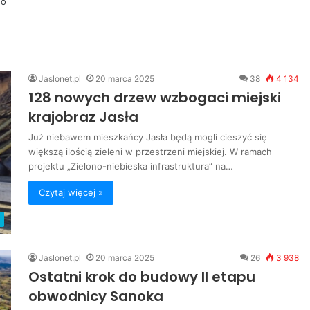
go
Jaslonet.pl
20 marca 2025
38
4 134
128 nowych drzew wzbogaci miejski
krajobraz Jasła
Już niebawem mieszkańcy Jasła będą mogli cieszyć się
większą ilością zieleni w przestrzeni miejskiej. W ramach
projektu „Zielono-niebieska infrastruktura” na…
Czytaj więcej »
Jaslonet.pl
20 marca 2025
26
3 938
Ostatni krok do budowy II etapu
obwodnicy Sanoka