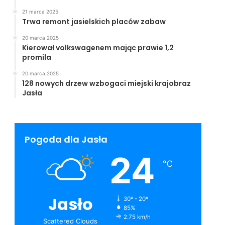
21 marca 2025
Trwa remont jasielskich placów zabaw
20 marca 2025
Kierował volkswagenem mając prawie 1,2
promila
20 marca 2025
128 nowych drzew wzbogaci miejski krajobraz
Jasła
Pogoda dla Jasła
24
℃
Jasło
30º - 20º
85%
2.75 km/h
Scattered Clouds