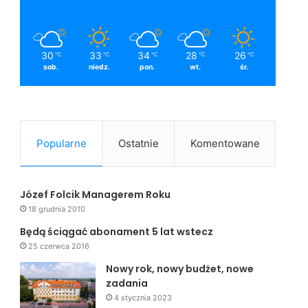
30
33
34
28
26
℃
℃
℃
℃
℃
sob.
niedz.
pon.
wt.
śr.
Popularne
Ostatnie
Komentowane
Józef Folcik Managerem Roku
18 grudnia 2010
Będą ściągać abonament 5 lat wstecz
25 czerwca 2016
Nowy rok, nowy budżet, nowe
zadania
4 stycznia 2023