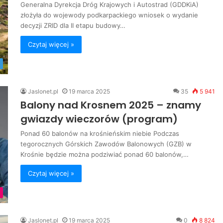
Generalna Dyrekcja Dróg Krajowych i Autostrad (GDDKiA)
złożyła do wojewody podkarpackiego wniosek o wydanie
decyzji ZRID dla II etapu budowy…
Czytaj więcej »
Jaslonet.pl
19 marca 2025
35
5 941
Balony nad Krosnem 2025 – znamy
gwiazdy wieczorów (program)
Ponad 60 balonów na krośnieńskim niebie Podczas
tegorocznych Górskich Zawodów Balonowych (GZB) w
Krośnie będzie można podziwiać ponad 60 balonów,…
Czytaj więcej »
Jaslonet.pl
19 marca 2025
0
8 824