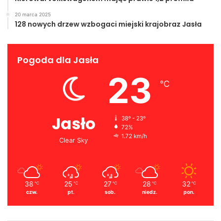
20 marca 2025
128 nowych drzew wzbogaci miejski krajobraz Jasła
Pogoda dla Jasła
23
℃
Jasło
38º - 23º
72%
1.72 km/h
Clear Sky
38
25
27
28
32
℃
℃
℃
℃
℃
czw.
pt.
sob.
niedz.
pon.