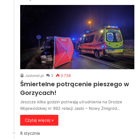
Jaslonet.pl
3
3 736
Śmiertelne potrącenie pieszego w
Gorzycach!
Jeszcze kilka godzin potrwają utrudnienia na Drodze
Wojewódzkiej nr 992 relacji Jasło – Nowy Żmigród…
Czytaj więcej »
8 stycznia