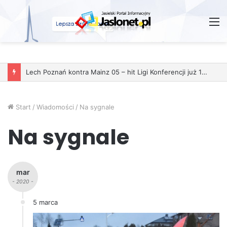
M
Wróżby – Prawda czy Fikcja?
Start
/
Wiadomości
/
Na sygnale
Na sygnale
mar
- 2020 -
5 marca