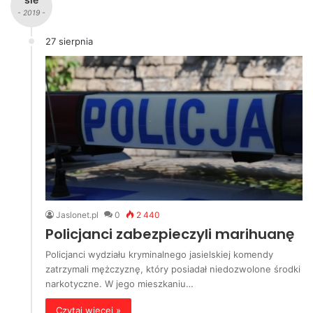
- 2019 -
27 sierpnia
Jaslonet.pl
0
2 440
Policjanci zabezpieczyli marihuanę
Policjanci wydziału kryminalnego jasielskiej komendy
zatrzymali mężczyznę, który posiadał niedozwolone środki
narkotyczne. W jego mieszkaniu…
Czytaj więcej »