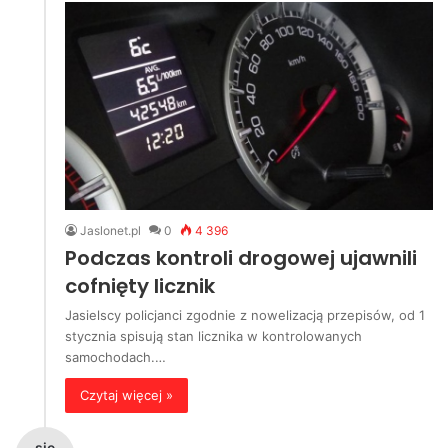
Jaslonet.pl
0
4 396
Podczas kontroli drogowej ujawnili
cofnięty licznik
Jasielscy policjanci zgodnie z nowelizacją przepisów, od 1
stycznia spisują stan licznika w kontrolowanych
samochodach.…
Czytaj więcej »
sie