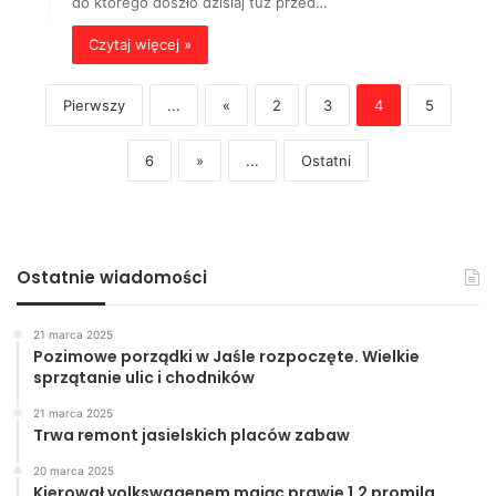
do którego doszło dzisiaj tuż przed…
Czytaj więcej »
Pierwszy
...
«
2
3
4
5
6
»
...
Ostatni
Ostatnie wiadomości
21 marca 2025
Pozimowe porządki w Jaśle rozpoczęte. Wielkie
sprzątanie ulic i chodników
21 marca 2025
Trwa remont jasielskich placów zabaw
20 marca 2025
Kierował volkswagenem mając prawie 1,2 promila