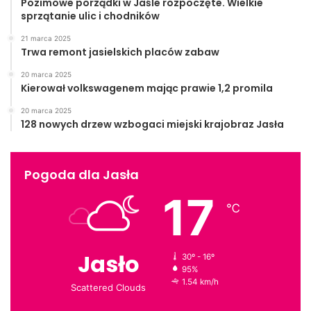
Pozimowe porządki w Jaśle rozpoczęte. Wielkie
sprzątanie ulic i chodników
21 marca 2025
Trwa remont jasielskich placów zabaw
20 marca 2025
Kierował volkswagenem mając prawie 1,2 promila
20 marca 2025
128 nowych drzew wzbogaci miejski krajobraz Jasła
Pogoda dla Jasła
17
℃
Jasło
30º - 16º
95%
1.54 km/h
Scattered Clouds