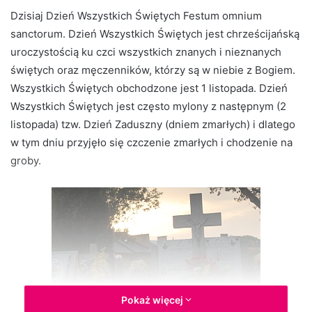
d
Dzisiaj Dzień Wszystkich Świętych Festum omnium
a
sanctorum. Dzień Wszystkich Świętych jest chrześcijańską
n
uroczystością ku czci wszystkich znanych i nieznanych
e
świętych oraz męczenników, którzy są w niebie z Bogiem.
m
Wszystkich Świętych obchodzone jest 1 listopada. Dzień
a
Wszystkich Świętych jest często mylony z następnym (2
i
listopada) tzw. Dzień Zaduszny (dniem zmarłych) i dlatego
l
w tym dniu przyjęło się czczenie zmarłych i chodzenie na
groby.
Pokaż więcej
Foto. Jaslonet.pl