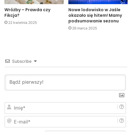
nad śmiercią i sensem ludzkiego życia.
Wróżby – Prawda czy
Nowe lodowisko w Jaśle
Fikcja?
okazało się hitem! Mamy
A. Bor.
podsumowanie sezonu
22 kwietnia 2025
26 marca 2025
Subscribe
I
m
i
E
ę
-
*
m