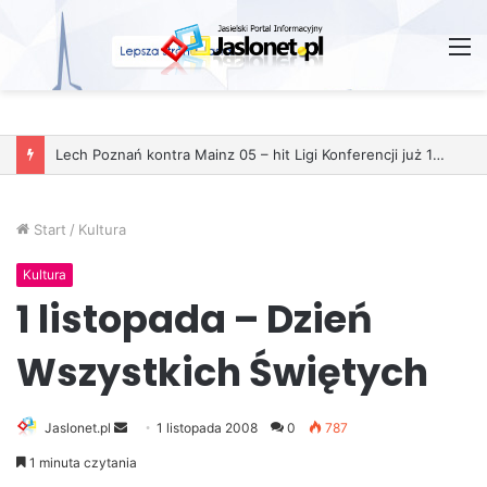
M
Start
/
Kultura
Kultura
1 listopada – Dzień
Wszystkich Świętych
Jaslonet.pl
S
1 listopada 2008
0
787
e
1 minuta czytania
n