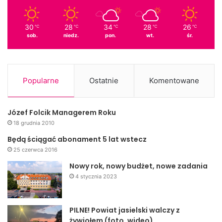
30
28
34
28
26
℃
℃
℃
℃
℃
sob.
niedz.
pon.
wt.
śr.
Popularne
Ostatnie
Komentowane
Józef Folcik Managerem Roku
18 grudnia 2010
Będą ściągać abonament 5 lat wstecz
25 czerwca 2016
Nowy rok, nowy budżet, nowe zadania
4 stycznia 2023
PILNE! Powiat jasielski walczy z
żywiołem (foto, wideo)