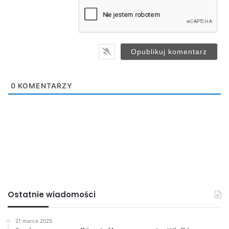
a
i
l
*
0
KOMENTARZY
Ostatnie wiadomości
21 marca 2025