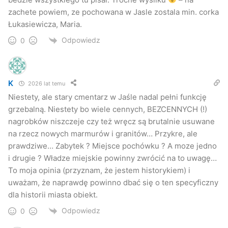
zachete powiem, ze pochowana w Jasle zostala min. corka
Łukasiewicza, Maria.
Odpowiedz
0
K
2026 lat temu
Niestety, ale stary cmentarz w Jaśle nadal pełni funkcję
grzebalną. Niestety bo wiele cennych, BEZCENNYCH (!)
nagrobków niszczeje czy też wręcz są brutalnie usuwane
na rzecz nowych marmurów i granitów… Przykre, ale
prawdziwe… Zabytek ? Miejsce pochówku ? A moze jedno
i drugie ? Władze miejskie powinny zwrócić na to uwagę…
To moja opinia (przyznam, że jestem historykiem) i
uważam, że naprawdę powinno dbać się o ten specyficzny
dla historii miasta obiekt.
Odpowiedz
0