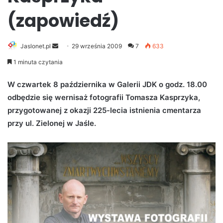
(zapowiedź)
Jaslonet.pl
S
29 września 2009
7
633
e
1 minuta czytania
n
d
W czwartek 8 października w Galerii JDK o godz. 18.00
a
odbędzie się wernisaż fotografii Tomasza Kasprzyka,
n
przygotowanej z okazji 225-lecia istnienia cmentarza
e
przy ul. Zielonej w Jaśle.
m
a
i
l