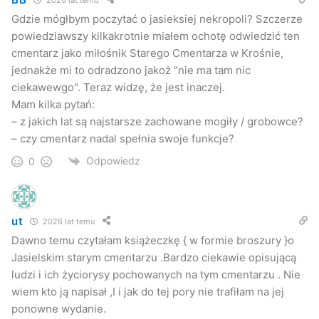
Gdzie mógłbym poczytać o jasieksiej nekropoli? Szczerze
powiedziawszy kilkakrotnie miałem ochotę odwiedzić ten
cmentarz jako miłośnik Starego Cmentarza w Krośnie,
jednakże mi to odradzono jakoż "nie ma tam nic
ciekawewgo". Teraz widzę, że jest inaczej.
Mam kilka pytań:
– z jakich lat są najstarsze zachowane mogiły / grobowce?
– czy cmentarz nadal spełnia swoje funkcje?
Odpowiedz
0
ut
2026 lat temu
Dawno temu czytałam książeczkę { w formie broszury }o
Jasielskim starym cmentarzu .Bardzo ciekawie opisującą
ludzi i ich życiorysy pochowanych na tym cmentarzu . Nie
wiem kto ją napisał ,I i jak do tej pory nie trafiłam na jej
ponowne wydanie.