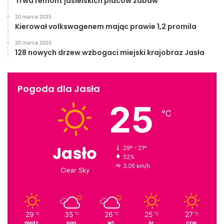
Trwa remont jasielskich placów zabaw
20 marca 2025
Kierował volkswagenem mając prawie 1,2 promila
20 marca 2025
128 nowych drzew wzbogaci miejski krajobraz Jasła
Pogoda dla Jasła
25
℃
Jasło
29º - 21º
52%
3.05 km/h
Clear Sky
29
35
26
25
27
℃
℃
℃
℃
℃
niedz.
pon.
wt.
śr.
czw.