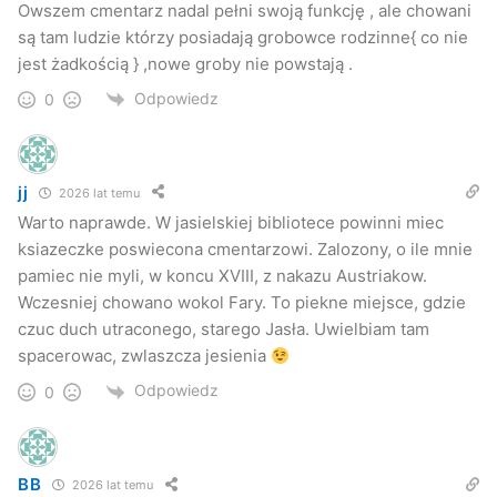
Owszem cmentarz nadal pełni swoją funkcję , ale chowani
są tam ludzie którzy posiadają grobowce rodzinne{ co nie
jest żadkością } ,nowe groby nie powstają .
Odpowiedz
0
jj
2026 lat temu
Warto naprawde. W jasielskiej bibliotece powinni miec
ksiazeczke poswiecona cmentarzowi. Zalozony, o ile mnie
pamiec nie myli, w koncu XVIII, z nakazu Austriakow.
Wczesniej chowano wokol Fary. To piekne miejsce, gdzie
czuc duch utraconego, starego Jasła. Uwielbiam tam
spacerowac, zwlaszcza jesienia
Odpowiedz
0
BB
2026 lat temu