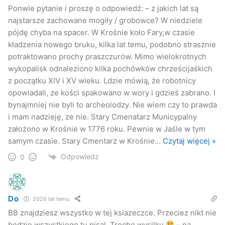
Ponwie pytanie i proszę o odpowiedź: – z jakich lat są
najstarsze zachowane mogiły / grobowce? W niedziele
pójdę chyba na spacer. W Krośnie koło Fary,w czasie
kładzenia nowego bruku, kilka lat temu, podobno strasznie
potraktowano prochy praszczurów. Mimo wielokrotnych
wykopalisk odnaleziono kilka pochówków chrześcijaśkich
z początku XIV i XV wieku. Ldzie mówią, że robotnicy
opowiadali, ze kości spakowano w wory i gdzieś zabrano. I
bynajmniej nie byli to archeolodzy. Nie wiem czy to prawda
i mam nadzieję, ze nie. Stary Cmenatarz Municypalny
założono w Krośnie w 1776 roku. Pewnie w Jaśle w tym
samym czasie. Stary Cmentarz w Krośnie
…
Czytaj więcej »
Odpowiedz
0
Do
2026 lat temu
BB znajdziesz wszystko w tej ksiazeczce. Przeciez nikt nie
bedzie wszystkiego tu pisal. Troche wysilku
– na