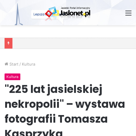
M
Wróżby – Prawda czy Fikcja?
Start
/
Kultura
Kultura
"225 lat jasielskiej
nekropolii" – wystawa
fotografii Tomasza
Kasprzyka