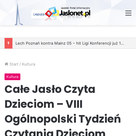
M
Start
/
Kultura
Kultura
Całe Jasło Czyta
Dzieciom – VIII
Ogólnopolski Tydzień
Czytania Dzieciom