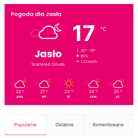
MBP w Jaśle
Pogoda dla Jasła
17
℃
Jasło
32º - 15º
85%
1.23 km/h
Scattered Clouds
32
27
23
24
25
℃
℃
℃
℃
℃
pon.
wt.
śr.
czw.
pt.
Popularne
Ostatnie
Komentowane