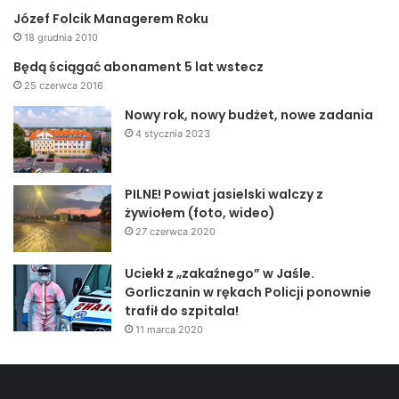
Józef Folcik Managerem Roku
18 grudnia 2010
Będą ściągać abonament 5 lat wstecz
25 czerwca 2016
Nowy rok, nowy budżet, nowe zadania
4 stycznia 2023
PILNE! Powiat jasielski walczy z
żywiołem (foto, wideo)
27 czerwca 2020
Uciekł z „zakaźnego” w Jaśle.
Gorliczanin w rękach Policji ponownie
trafił do szpitala!
11 marca 2020