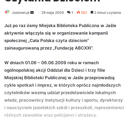
Jaslonet.pl
S
29 maja 2009
1
683
2 minut czytania
e
Już po raz ósmy Miejska Biblioteka Publiczna w Jaśle
n
aktywnie włączyła się w organizowanie kampanii
d
społecznej „Cała Polska czyta dzieciom”
a
n
zainaugurowaną przez „Fundację ABCXXI”.
e
m
W dniach 01.06 – 06.06.2009 roku w ramach
a
ogólnopolskiej akcji Oddział dla Dzieci i trzy filie
i
Miejskiej Biblioteki Publicznej w Jaśle przeprowadzą
l
cykle spotkań i imprez, w których oprócz najmłodszych
czytelników wezmą udział przedstawiciele lokalnych
władz, pracownicy instytucji kultury i sportu, dyrektorzy
i nauczyciele jasielskich szkół i przeszkoli, reprezentanci
różnych zawodów oraz policjanci i strażacy.