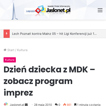
M
Start
/
Kultura
Kultura
Dzień dziecka z MDK –
zobacz program
imprez
Jaslonet.pl
S
28 maja 2010
0
661
1 minuta czytania