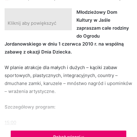
e
Młodzieżowy Dom
n
Kultury w Jaśle
d
Kliknij aby powiększyć
zapraszam całe rodziny
a
n
do Ogrodu
e
Jordanowskiego w dniu 1 czerwca 2010 r. na wspólną
m
zabawę z okazji Dnia Dziecka.
a
i
W planie atrakcje dla małych i dużych – kąciki zabaw
l
sportowych, plastycznych, integracyjnych, country –
dmuchane zamki, karuzele – mnóstwo nagród i upominków
– wrażenia artystyczne.
Szczegółowy program:
15:00
Pokaż więcej