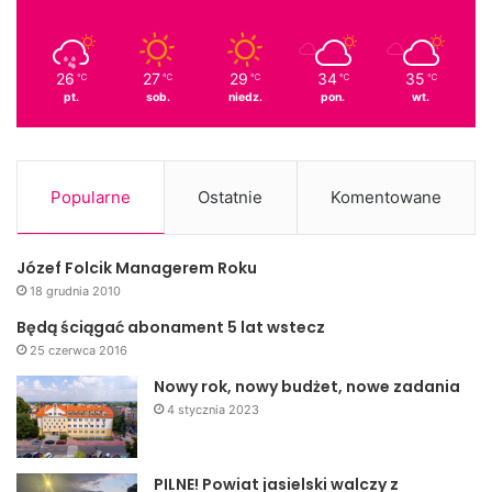
26
27
29
34
35
℃
℃
℃
℃
℃
pt.
sob.
niedz.
pon.
wt.
Popularne
Ostatnie
Komentowane
Józef Folcik Managerem Roku
18 grudnia 2010
Będą ściągać abonament 5 lat wstecz
25 czerwca 2016
Nowy rok, nowy budżet, nowe zadania
4 stycznia 2023
PILNE! Powiat jasielski walczy z