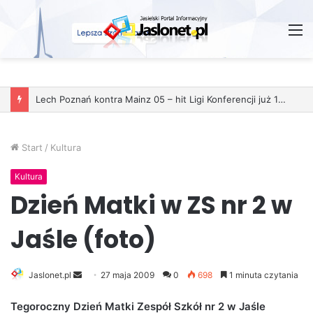
M
Start
/
Kultura
Kultura
Dzień Matki w ZS nr 2 w
Jaśle (foto)
Jaslonet.pl
S
27 maja 2009
0
698
1 minuta czytania
e
Tegoroczny Dzień Matki Zespół Szkół nr 2 w Jaśle
n