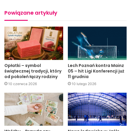
Paniom zaproponowano wizytę w Szkolnej Pracowni
Fryzjerskiej, gdzie przy kawie i torcie, wykonanym w
Powiązane artykuły
Szkolnej Pracowni Cukierniczej oczekiwały na wykonanie
pięknych i twarzowych fryzur. Czas umilały sobie rozmową
z dyrektorkami ZS nr 2 w Jaśle panią mgr Renatą Skórką i
mgr Teresą Szczudło i wspominaniem szkolnych lat.
Opłatki – symbol
Lech Poznań kontra Mainz
świątecznej tradycji, który
05 – hit Ligi Konferencji już
od pokoleń łączy rodziny
11 grudnia
10 czerwca 2026
10 lutego 2026