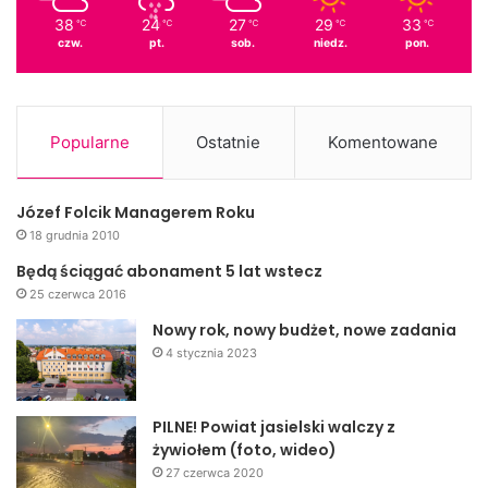
38
24
27
29
33
℃
℃
℃
℃
℃
czw.
pt.
sob.
niedz.
pon.
Popularne
Ostatnie
Komentowane
Józef Folcik Managerem Roku
18 grudnia 2010
ZS nr 2 w Jaśle
Będą ściągać abonament 5 lat wstecz
25 czerwca 2016
Nowy rok, nowy budżet, nowe zadania
4 stycznia 2023
PILNE! Powiat jasielski walczy z
żywiołem (foto, wideo)
27 czerwca 2020