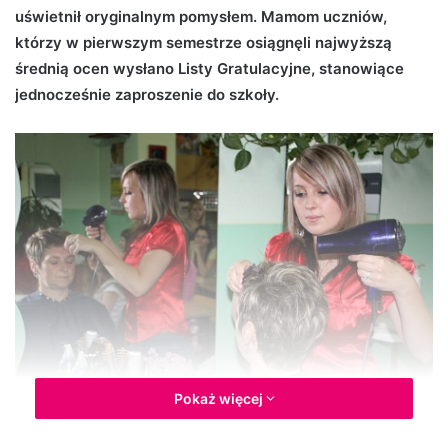
uświetnił oryginalnym pomysłem. Mamom uczniów,
d
którzy w pierwszym semestrze osiągnęli najwyższą
a
n
średnią ocen wysłano Listy Gratulacyjne, stanowiące
e
jednocześnie zaproszenie do szkoły.
m
a
i
l
Pokaż więcej