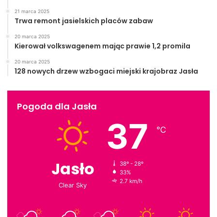
21 marca 2025
Trwa remont jasielskich placów zabaw
20 marca 2025
Kierował volkswagenem mając prawie 1,2 promila
20 marca 2025
128 nowych drzew wzbogaci miejski krajobraz Jasła
Pogoda dla Jasła
37
℃
Jasło
38º - 28º
33%
2.7 km/h
Clear Sky