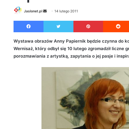
Jaslonet.pl
S
14 lutego 2011
e
Facebook
Twitter
Pinterest
n
d
a
Wystawa obrazów Anny Papiernik będzie czynna do końc
n
Wernisaż, który odbył się 10 lutego zgromadził liczne g
e
porozmawiania z artystką, zapytania o jej pasje i inspir
m
a
i
l