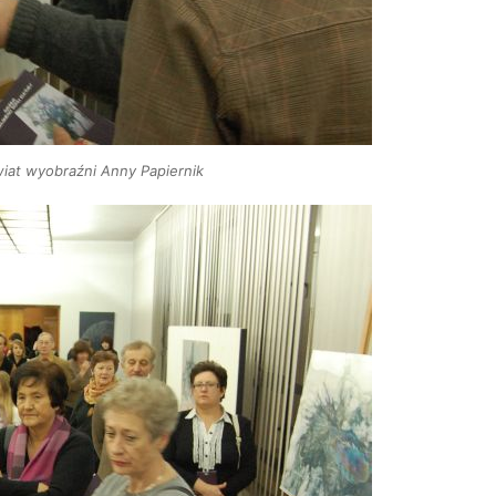
wiat wyobraźni Anny Papiernik