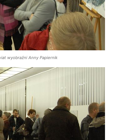
wiat wyobraźni Anny Papiernik