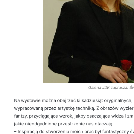
Galeria JDK zaprasza. Ś
Na wystawie można obejrzeć kilkadziesiąt oryginalnych,
wypracowaną przez artystkę techniką. Z obrazów wyzieraj
fantzy, przyciągające wzrok, jakby osaczające widza i z
jakie nieodgadnione przestrzenie nas otaczają.
– Inspiracją do stworzenia moich prac był fantastyczny świ