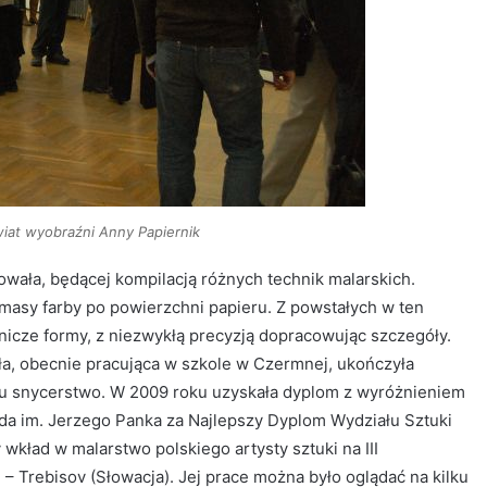
wiat wyobraźni Anny Papiernik
owała, będącej kompilacją różnych technik malarskich.
a masy farby po powierzchni papieru. Z powstałych w ten
cze formy, z niezwykłą precyzją dopracowując szczegóły.
ła, obecnie pracująca w szkole w Czermnej, ukończyła
ku snycerstwo. W 2009 roku uzyskała dyplom z wyróżnieniem
oda im. Jerzego Panka za Najlepszy Dyplom Wydziału Sztuki
wkład w malarstwo polskiego artysty sztuki na III
 Trebisov (Słowacja). Jej prace można było oglądać na kilku