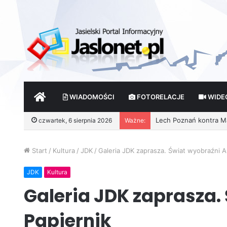
START
WIADOMOŚCI
FOTORELACJE
WIDE
Wróżby – Prawda czy F
czwartek, 6 sierpnia 2026
Ważne:
Start
/
Kultura
/
JDK
/
Galeria JDK zaprasza. Świat wyobraźni A
JDK
Kultura
Galeria JDK zaprasza.
Papiernik