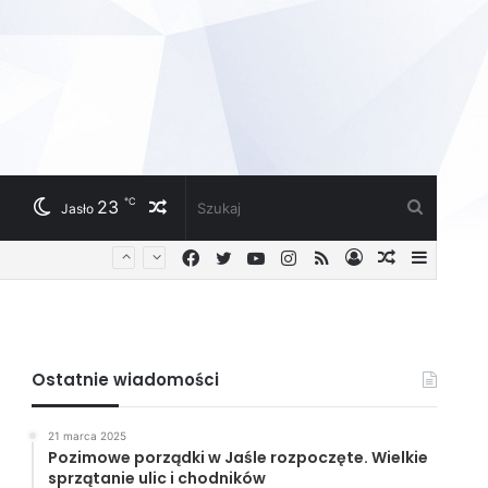
℃
23
Losowy
Szukaj
Jasło
Facebook
Twitter
YouTube
Instagram
RSS
Zaloguj
Losowy
Sideba
artykuł
artykuł
Ostatnie wiadomości
21 marca 2025
Pozimowe porządki w Jaśle rozpoczęte. Wielkie
sprzątanie ulic i chodników