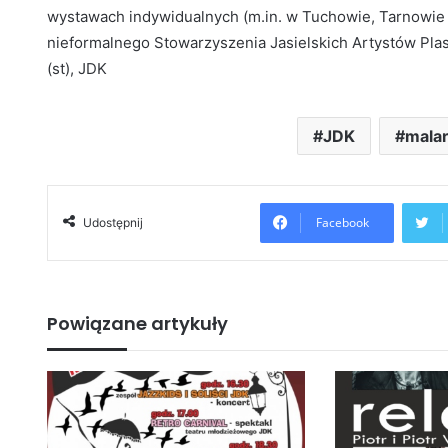
wystawach indywidualnych (m.in. w Tuchowie, Tarnowie i
nieformalnego Stowarzyszenia Jasielskich Artystów Plas
(st), JDK
JDK
mala
Facebook
Udostępnij
Powiązane artykuły