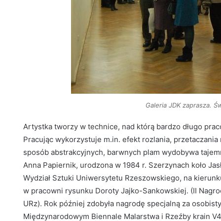
Galeria JDK zaprasza. Ś
Artystka tworzy w technice, nad którą bardzo długo prac
Pracując wykorzystuje m.in. efekt rozlania, przetaczani
sposób abstrakcyjnych, barwnych plam wydobywa tajemni
Anna Papiernik, urodzona w 1984 r. Szerzynach koło Jas
Wydział Sztuki Uniwersytetu Rzeszowskiego, na kierun
w pracowni rysunku Doroty Jajko-Sankowskiej. (II Nagr
URz). Rok później zdobyła nagrodę specjalną za osobisty 
Międzynarodowym Biennale Malarstwa i Rzeźby krain V4 –