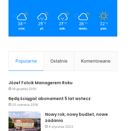
38
25
27
28
32
℃
℃
℃
℃
℃
czw.
pt.
sob.
niedz.
pon.
Popularne
Ostatnie
Komentowane
Józef Folcik Managerem Roku
18 grudnia 2010
Będą ściągać abonament 5 lat wstecz
25 czerwca 2016
Nowy rok, nowy budżet, nowe
zadania
4 stycznia 2023