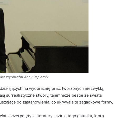
wiat wyobraźni Anny Papiernik
 działających na wyobraźnię prac, tworzonych niezwykłą,
ą surrealistyczne stwory, tajemnicze bestie ze świata
muszające do zastanowienia, co ukrywają te zagadkowe formy,
at zaczerpnięty z literatury i sztuki tego gatunku, którą