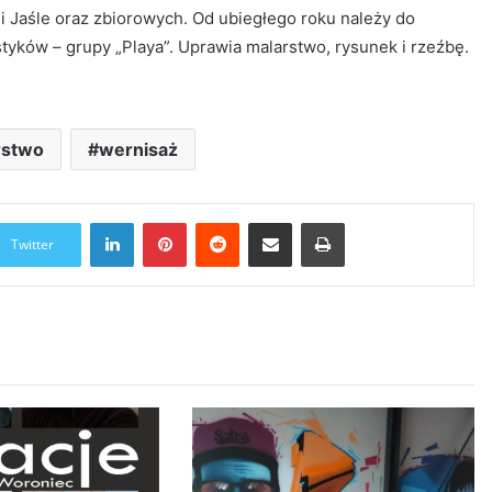
 Jaśle oraz zbiorowych. Od ubiegłego roku należy do
tyków – grupy „Playa”. Uprawia malarstwo, rysunek i rzeźbę.
rstwo
wernisaż
LinkedIn
Pinterest
Reddit
Udostępnij przez Email
Drukuj
Twitter