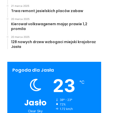
21 marca 2025
Trwa remont jasielskich placów zabaw
20 marca 2025
Kierował volkswagenem mając prawie 1,2
promila
20 marca 2025
128 nowych drzew wzbogaci miejski krajobraz
Jasła
Pogoda dla Jasła
23
℃
Jasło
38º - 23º
72%
1.72 km/h
Clear Sky