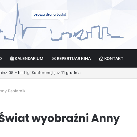
O
KALENDARIUM
REPERTUAR KINA
KONTAKT
ikcja?
nny Papiernik
 Świat wyobraźni Anny