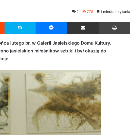
2
778
1 minuta czytania
Reddit
Skype
Messenger
Udostępnij przez Email
Drukuj
a lutego br. w Galerii Jasielskiego Domu Kultury.
rono jasielskich miłośników sztuki i był okazją do
acje.