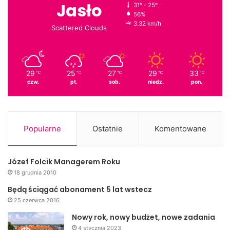
Kościół p.w. Św. Stanisława Biskupa
Jasło
31º - 25º
56%
3.32 km/h
Scattered Clouds
29
25
27
29
33
℃
℃
℃
℃
℃
czw.
pt.
sob.
niedz.
pon.
Popularne
Ostatnie
Komentowane
Józef Folcik Managerem Roku
18 grudnia 2010
Będą ściągać abonament 5 lat wstecz
Kościół p.w. Miłosierdzia Bożego (ul. Rafineryjna)
25 czerwca 2016
Nowy rok, nowy budżet, nowe zadania
4 stycznia 2023