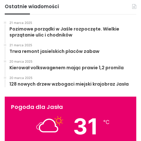
Ostatnie wiadomości
21 marca 2025
Pozimowe porządki w Jaśle rozpoczęte. Wielkie
Kościół p.w. Św. Antoniego Padewskiego (Franciszkanie)
sprzątanie ulic i chodników
21 marca 2025
Trwa remont jasielskich placów zabaw
20 marca 2025
Kierował volkswagenem mając prawie 1,2 promila
20 marca 2025
128 nowych drzew wzbogaci miejski krajobraz Jasła
Pogoda dla Jasła
31
℃