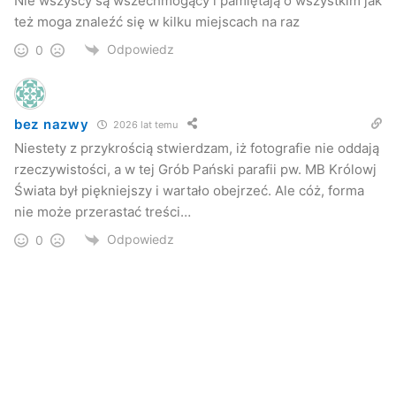
Nie wszyscy są wszechmogący i pamiętają o wszystkim jak
też moga znaleźć się w kilku miejscach na raz
Odpowiedz
0
bez nazwy
2026 lat temu
Niestety z przykrością stwierdzam, iż fotografie nie oddają
Kościół p.w. Św. Antoniego Padewskiego (Franciszkanie)
rzeczywistości, a w tej Grób Pański parafii pw. MB Królowj
Świata był piękniejszy i wartało obejrzeć. Ale cóż, forma
nie może przerastać treści…
Odpowiedz
0