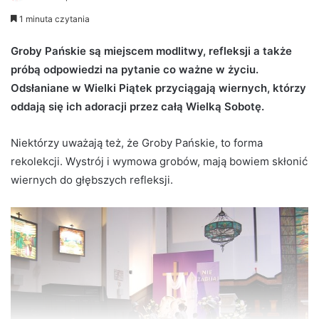
e
1 minuta czytania
n
d
Groby Pańskie są miejscem modlitwy, refleksji a także
a
próbą odpowiedzi na pytanie co ważne w życiu.
n
Odsłaniane w Wielki Piątek przyciągają wiernych, którzy
e
oddają się ich adoracji przez całą Wielką Sobotę.
m
a
Niektórzy uważają też, że Groby Pańskie, to forma
i
rekolekcji. Wystrój i wymowa grobów, mają bowiem skłonić
l
wiernych do głębszych refleksji.