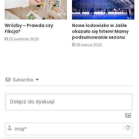
jego uczniów.
Wróżby – Prawda czy
Nowe lodowisko w Jaśle
Fikcja?
okazało się hitem! Mamy
podsumowanie sezonu
22 kwietnia 2025
26 marca 2025
Subscribe
Wierni zgromadzeni przed Grobem Pańskim.
I
m
Kościół p.w. Wniebowzięcia NMP (Fara)
i