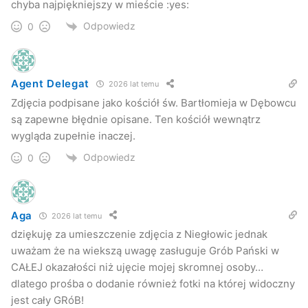
chyba najpiękniejszy w mieście :yes:
Odpowiedz
0
Agent Delegat
2026 lat temu
Zdjęcia podpisane jako kościół św. Bartłomieja w Dębowcu
są zapewne błędnie opisane. Ten kościół wewnątrz
wygląda zupełnie inaczej.
Odpowiedz
0
Kościół p.w. Wniebowzięcia NMP (Fara)
Aga
2026 lat temu
dziękuję za umieszczenie zdjęcia z Niegłowic jednak
uważam że na wiekszą uwagę zasługuje Grób Pański w
CAŁEJ okazałości niż ujęcie mojej skromnej osoby…
dlatego prośba o dodanie również fotki na której widoczny
jest cały GRóB!