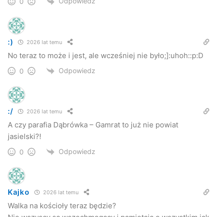
Odpowiedz
0
:)
2026 lat temu
No teraz to może i jest, ale wcześniej nie było;]:uhoh::p:D
Odpowiedz
0
:/
2026 lat temu
Kościół p.w. Matki Bożej Częstochowskiej
A czy parafia Dąbrówka – Gamrat to już nie powiat
jasielski?!
Odpowiedz
0
Kajko
2026 lat temu
Walka na kościoły teraz będzie?