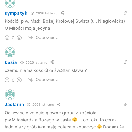
sympatyk
2026 lat temu
Kościół p.w. Matki Bożej Królowej Świata (ul. Niegłowicka)
O Miłości moja jedyna
Odpowiedz
0
kasia
2026 lat temu
czemu niema kosciółka św.Stanisława ?
Odpowiedz
0
Kościół p.w. Wniebowzięcia NMP (Fara)
Jaślanin
2026 lat temu
Oczywiście zdjęcie główne grobu z kościoła
pw.Miłosierdzia Bożego w Jaśle
… co roku to coraz
ładniejszy grób tam mają,polecam zobaczyć
Dodam że