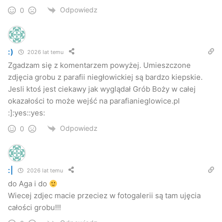
Odpowiedz
0
:)
2026 lat temu
Zgadzam się z komentarzem powyżej. Umieszczone
zdjęcia grobu z parafii niegłowickiej są bardzo kiepskie.
Jesli ktoś jest ciekawy jak wyglądał Grób Boży w całej
okazałości to może wejść na parafianieglowice.pl
:]:yes::yes:
Odpowiedz
0
Kościół p.w. Matki Bożej Częstochowskiej
:|
2026 lat temu
do Aga i do
Wiecej zdjec macie przeciez w fotogalerii są tam ujęcia
całości grobu!!!