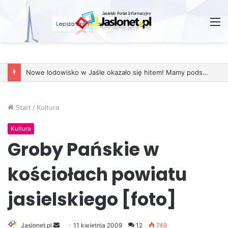
M
Nowe lodowisko w Jaśle okazało się hitem! Mamy podsumowanie sezonu
Start
/
Kultura
Kultura
Groby Pańskie w
kościołach powiatu
jasielskiego [foto]
Jaslonet.pl
S
11 kwietnia 2009
12
749