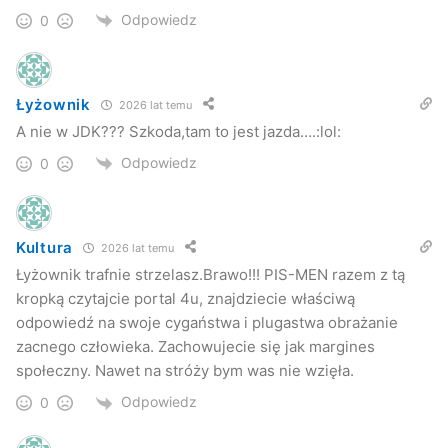
Odpowiedz
0
Łyżownik
2026 lat temu
A nie w JDK??? Szkoda,tam to jest jazda….:lol:
Odpowiedz
0
Kultura
2026 lat temu
Łyżownik trafnie strzelasz.Brawo!!! PIS-MEN razem z tą
kropką czytajcie portal 4u, znajdziecie właściwą
odpowiedź na swoje cygaństwa i plugastwa obrażanie
zacnego człowieka. Zachowujecie się jak margines
społeczny. Nawet na stróży bym was nie wzięła.
Odpowiedz
0