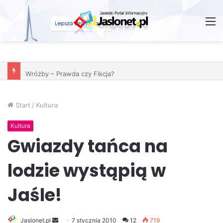
M
Wróżby – Prawda czy Fikcja?
Start
/
Kultura
Kultura
Gwiazdy tańca na
lodzie wystąpią w
Jaśle!
Jaslonet.pl
S
7 stycznia 2010
12
719