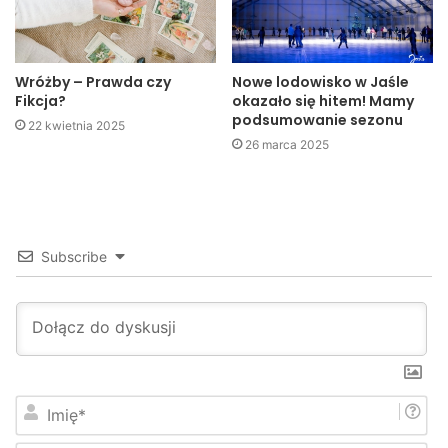
Wróżby – Prawda czy
Nowe lodowisko w Jaśle
Fikcja?
okazało się hitem! Mamy
podsumowanie sezonu
22 kwietnia 2025
26 marca 2025
Subscribe
I
m
i