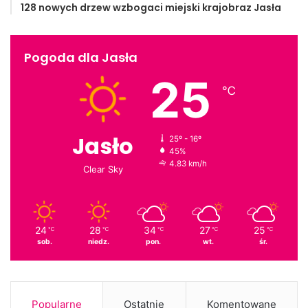
128 nowych drzew wzbogaci miejski krajobraz Jasła
Pogoda dla Jasła
25
℃
Jasło
25º - 16º
45%
4.83 km/h
Clear Sky
24
28
34
27
25
℃
℃
℃
℃
℃
sob.
niedz.
pon.
wt.
śr.
Popularne
Ostatnie
Komentowane