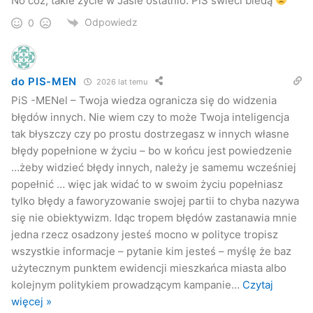
No cóż, takie życie w Jaśle ostatnio. PiS świeci biedą
Odpowiedz
0
do PIS-MEN
2026 lat temu
PiS -MENel – Twoja wiedza ogranicza się do widzenia
błędów innych. Nie wiem czy to może Twoja inteligencja
tak błyszczy czy po prostu dostrzegasz w innych własne
błędy popełnione w życiu – bo w końcu jest powiedzenie
…żeby widzieć błędy innych, należy je samemu wcześniej
popełnić … więc jak widać to w swoim życiu popełniasz
tylko błędy a faworyzowanie swojej partii to chyba nazywa
się nie obiektywizm. Idąc tropem błędów zastanawia mnie
jedna rzecz osadzony jesteś mocno w polityce tropisz
wszystkie informacje – pytanie kim jesteś – myślę że baz
użytecznym punktem ewidencji mieszkańca miasta albo
kolejnym politykiem prowadzącym kampanie
…
Czytaj
więcej »