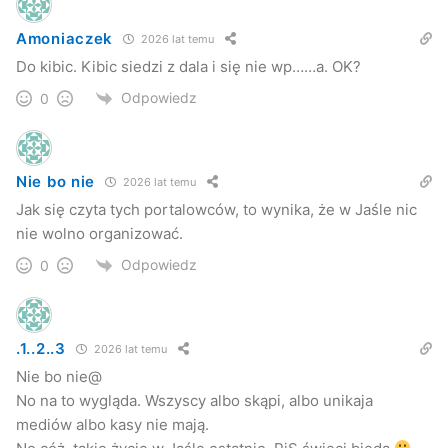
Amoniaczek
2026 lat temu
Do kibic. Kibic siedzi z dala i się nie wp……a. OK?
Odpowiedz
0
Nie bo nie
2026 lat temu
Jak się czyta tych portalowców, to wynika, że w Jaśle nic
nie wolno organizować.
Odpowiedz
0
.1..2..3
2026 lat temu
Nie bo nie@
No na to wygląda. Wszyscy albo skąpi, albo unikaja
mediów albo kasy nie mają.