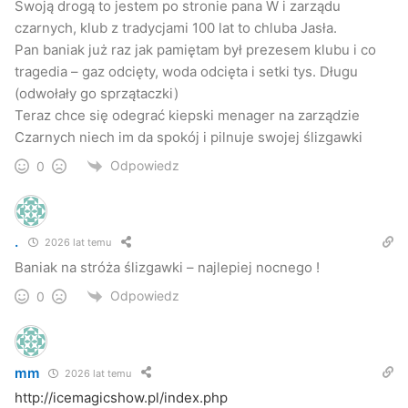
Swoją drogą to jestem po stronie pana W i zarządu
czarnych, klub z tradycjami 100 lat to chluba Jasła.
Pan baniak już raz jak pamiętam był prezesem klubu i co
tragedia – gaz odcięty, woda odcięta i setki tys. Długu
(odwołały go sprzątaczki)
Teraz chce się odegrać kiepski menager na zarządzie
Czarnych niech im da spokój i pilnuje swojej ślizgawki
Odpowiedz
0
.
2026 lat temu
Baniak na stróża ślizgawki – najlepiej nocnego !
Odpowiedz
0
mm
2026 lat temu
http://icemagicshow.pl/index.php