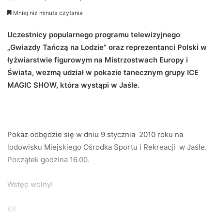
e
Mniej niż minuta czytania
n
d
Uczestnicy popularnego programu telewizyjnego
a
„Gwiazdy Tańczą na Lodzie” oraz reprezentanci Polski w
n
łyżwiarstwie figurowym na Mistrzostwach Europy i
e
Świata, wezmą udział w pokazie tanecznym grupy ICE
m
MAGIC SHOW, która wystąpi w Jaśle.
a
i
l
Pokaz odbędzie się w dniu 9 stycznia 2010 roku na
lodowisku Miejskiego Ośrodka Sportu i Rekreacji w Jaśle.
Początek godzina 16.00.
Wstęp wolny!
KK