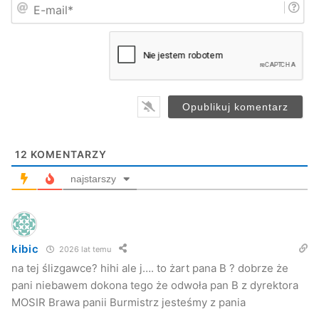
E
ę
-
*
m
a
i
l
*
12
KOMENTARZY
najstarszy
kibic
2026 lat temu
na tej ślizgawce? hihi ale j…. to żart pana B ? dobrze że
pani niebawem dokona tego że odwoła pan B z dyrektora
MOSIR Brawa panii Burmistrz jesteśmy z pania