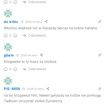
Odpowiedz
0
do kibic
2026 lat temu
Wkońcu większe niż w Gwiazdy tancza na lodzie hahaha
Odpowiedz
0
gbam
2026 lat temu
Slizgawke to ty masz za stodola
Odpowiedz
0
PIS-MEN
2026 lat temu
na tej ślizgawce hihi, Nawet gwiazdy na lodzie nie pomogą
Tadkowi utrzymać stołka Dyrektora.