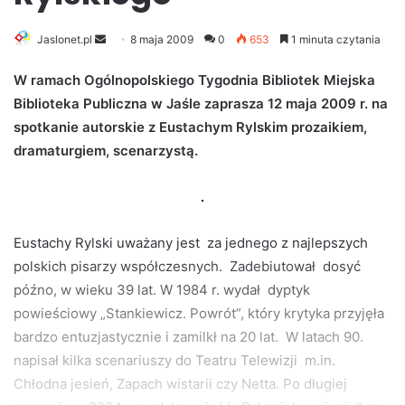
Jaslonet.pl
S
8 maja 2009
0
653
1 minuta czytania
e
W ramach Ogólnopolskiego Tygodnia Bibliotek Miejska
n
Biblioteka Publiczna w Jaśle zaprasza 12 maja 2009 r. na
d
spotkanie autorskie z Eustachym Rylskim prozaikiem,
a
n
dramaturgiem, scenarzystą.
e
m
a
i
Eustachy Rylski uważany jest za jednego z najlepszych
l
polskich pisarzy współczesnych. Zadebiutował dosyć
późno, w wieku 39 lat. W 1984 r. wydał dyptyk
powieściowy „Stankiewicz. Powrót”, który krytyka przyjęła
bardzo entuzjastycznie i zamilkł na 20 lat. W latach 90.
napisał kilka scenariuszy do Teatru Telewizji m.in.
Chłodna jesień, Zapach wistarii czy Netta. Po długiej