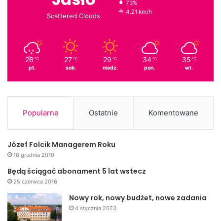
73%
4.21 km/h
Scattered Clouds
26
27
29
34
35
℃
℃
℃
℃
℃
pt.
sob.
niedz.
pon.
wt.
Popularne
Ostatnie
Komentowane
Józef Folcik Managerem Roku
18 grudnia 2010
Będą ściągać abonament 5 lat wstecz
25 czerwca 2016
Nowy rok, nowy budżet, nowe zadania
4 stycznia 2023