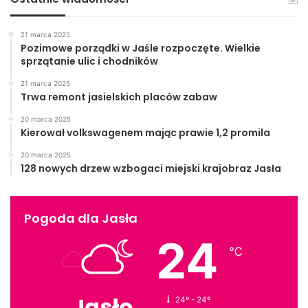
21 marca 2025
Pozimowe porządki w Jaśle rozpoczęte. Wielkie
sprzątanie ulic i chodników
21 marca 2025
Trwa remont jasielskich placów zabaw
20 marca 2025
Kierował volkswagenem mając prawie 1,2 promila
20 marca 2025
128 nowych drzew wzbogaci miejski krajobraz Jasła
Pogoda dla Jasła
24
℃
Jasło
24º - 24º