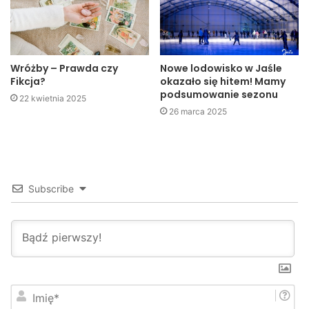
w Czytelni Głównej MBP.
Beata Szybka
MBP, Jasło
Wróżby – Prawda czy
Nowe lodowisko w Jaśle
Fikcja?
okazało się hitem! Mamy
podsumowanie sezonu
22 kwietnia 2025
26 marca 2025
Subscribe
I
m