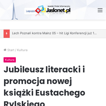
M
Start
/
Kultura
Kultura
Jubileusz literacki i
promocja nowej
książki Eustachego
Rylskiego