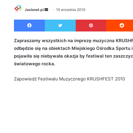
Jaslonet.pl
S
15 września 2010
e
Facebook
Twitter
Pinterest
n
d
a
Zapraszamy wszystkich na imprezę muzyczna KRUSHFES
n
odbędzie się na obiektach Miejskiego Ośrodka Sportu i 
e
pojawiła się niebywała okazja by festiwal ten zaszcz
m
światowego rocka.
a
i
Zapowiedź Festiwalu Muzycznego KRUSHFEST 2010
l