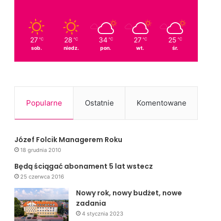
27
28
34
27
25
℃
℃
℃
℃
℃
sob.
niedz.
pon.
wt.
śr.
Popularne
Ostatnie
Komentowane
Józef Folcik Managerem Roku
18 grudnia 2010
Będą ściągać abonament 5 lat wstecz
25 czerwca 2016
Nowy rok, nowy budżet, nowe
zadania
4 stycznia 2023