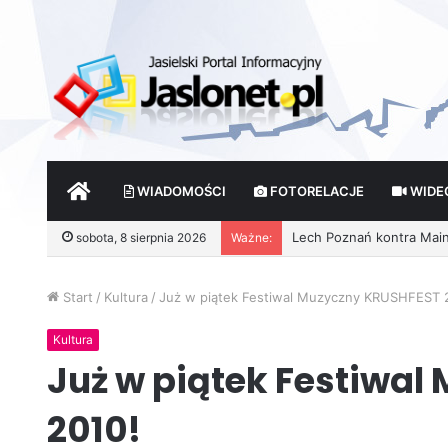
START
WIADOMOŚCI
FOTORELACJE
WIDE
sobota, 8 sierpnia 2026
Ważne:
Wróżby – Prawda czy Fik
Start
/
Kultura
/
Już w piątek Festiwal Muzyczny KRUSHFEST 
Kultura
Już w piątek Festiwa
2010!