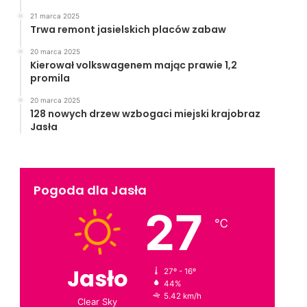
21 marca 2025
Trwa remont jasielskich placów zabaw
20 marca 2025
Kierował volkswagenem mając prawie 1,2
promila
20 marca 2025
128 nowych drzew wzbogaci miejski krajobraz
Jasła
Pogoda dla Jasła
27
℃
Jasło
27º - 16º
44%
5.42 km/h
Clear Sky