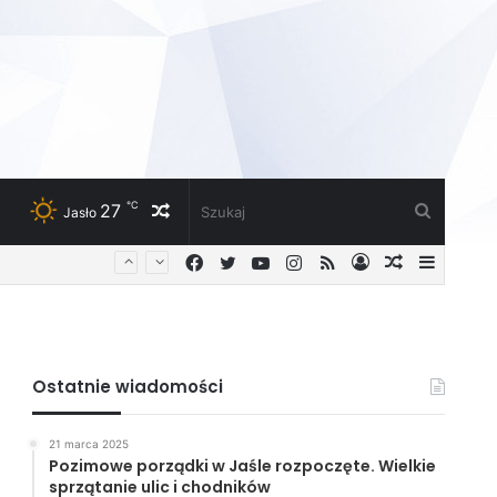
℃
27
Losowy
Szukaj
Jasło
Facebook
Twitter
YouTube
Instagram
RSS
Zaloguj
Losowy
Sideba
artykuł
artykuł
Ostatnie wiadomości
21 marca 2025
Pozimowe porządki w Jaśle rozpoczęte. Wielkie
sprzątanie ulic i chodników