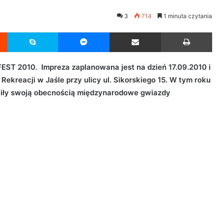
3
714
1 minuta czytania
Reddit
Skype
Messenger
Udostępnij przez Email
Drukuj
T 2010. Impreza zaplanowana jest na dzień 17.09.2010 i
Rekreacji w Jaśle przy ulicy ul. Sikorskiego 15. W tym roku
yciły swoją obecnością międzynarodowe gwiazdy