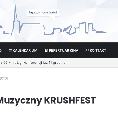
O
KALENDARIUM
REPERTUAR KINA
KONTAKT
cja?
2010!
l Muzyczny KRUSHFEST