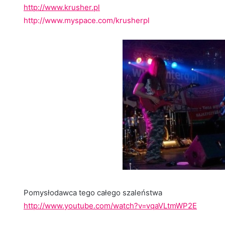
http://www.krusher.pl
http://www.myspace.com/krusherpl
Pomysłodawca tego całego szaleństwa
http://www.youtube.com/watch?v=vqaVLtmWP2E