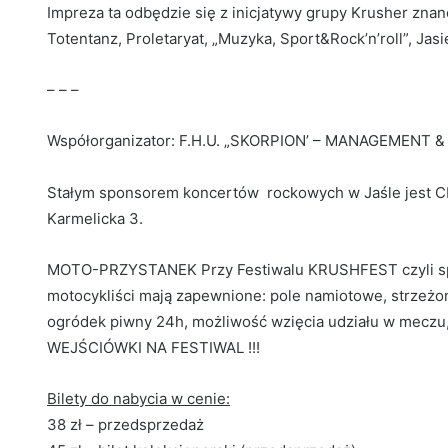
Impreza ta odbędzie się z inicjatywy grupy Krusher znanej
Totentanz, Proletaryat, „Muzyka, Sport&Rock’n’roll”, Jasi
– – –
Współorganizator: F.H.U. „SKORPION’ – MANAGEMENT 
Stałym sponsorem koncertów rockowych w Jaśle jest C
Karmelicka 3.
MOTO-PRZYSTANEK Przy Festiwalu KRUSHFEST czyli specj
motocykliści mają zapewnione: pole namiotowe, strzeżo
ogródek piwny 24h, możliwość wzięcia udziału w meczu
WEJŚCIÓWKI NA FESTIWAL !!!
Bilety do nabycia w cenie:
38 zł – przedsprzedaż