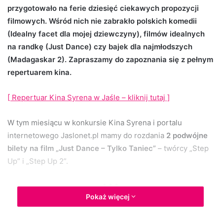
przygotowało na ferie dziesięć ciekawych propozycji
d
filmowych. Wśród nich nie zabrakło polskich komedii
a
n
(Idealny facet dla mojej dziewczyny), filmów idealnych
e
na randkę (Just Dance) czy bajek dla najmłodszych
m
(Madagaskar 2). Zapraszamy do zapoznania się z pełnym
a
repertuarem kina.
i
l
[ Repertuar Kina Syrena w Jaśle – kliknij tutaj ]
W tym miesiącu w konkursie Kina Syrena i portalu
internetowego Jaslonet.pl mamy do rozdania
2 podwójne
bilety na film „Just Dance – Tylko Taniec”
– twórcy „Step
Up” i „Step Up 2”.
* * *
Pokaż więcej
Just Dance – Tylko Taniec