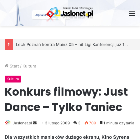
M
Start
/
Kultura
Kultura
Konkurs filmowy: Just
Dance – Tylko Taniec
Jaslonet.pl
S
3 lutego 2009
3
709
1 minuta czytania
e
Dla wszystkich maniaków dużego ekranu, Kino Syrena
n