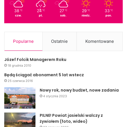
38
24
27
29
33
℃
℃
℃
℃
℃
czw.
pt.
sob.
niedz.
pon.
Popularne
Ostatnie
Komentowane
Józef Folcik Managerem Roku
18 grudnia 2010
Będą ściągać abonament 5 lat wstecz
25 czerwca 2016
Nowy rok, nowy budżet, nowe zadania
4 stycznia 2023
PILNE! Powiat jasielski walczy z
żywiołem (foto, wideo)