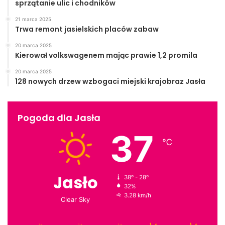
sprzątanie ulic i chodników
21 marca 2025
Trwa remont jasielskich placów zabaw
20 marca 2025
Kierował volkswagenem mając prawie 1,2 promila
20 marca 2025
128 nowych drzew wzbogaci miejski krajobraz Jasła
Pogoda dla Jasła
37
℃
Jasło
38º - 28º
32%
3.28 km/h
Clear Sky