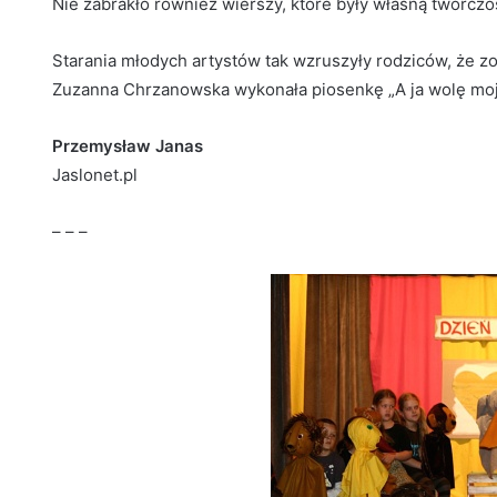
Nie zabrakło również wierszy, które były własną twórc
Starania młodych artystów tak wzruszyły rodziców, że z
Zuzanna Chrzanowska wykonała piosenkę „A ja wolę moją
Przemysław Janas
Jaslonet.pl
– – –