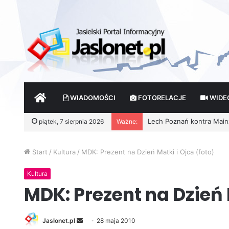
START
WIADOMOŚCI
FOTORELACJE
WIDE
piątek, 7 sierpnia 2026
Ważne:
Wróżby – Prawda czy Fik
Start
/
Kultura
/
MDK: Prezent na Dzień Matki i Ojca (foto)
Kultura
MDK: Prezent na Dzień 
Jaslonet.pl
S
28 maja 2010