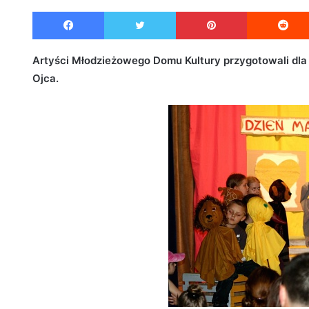
e
Facebook
Twitter
Pinterest
n
d
a
Artyści Młodzieżowego Domu Kultury przygotowali dla 
n
Ojca.
e
m
a
i
l