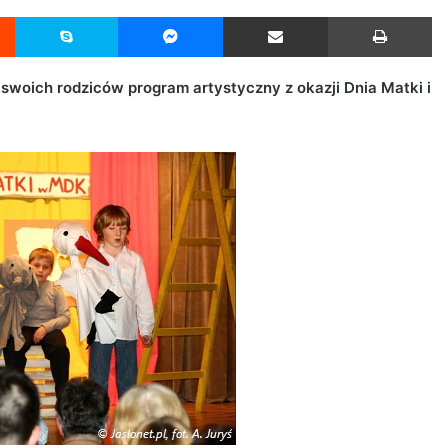
Reddit
Skype
Messenger
Udostępnij przez Email
Drukuj
swoich rodziców program artystyczny z okazji Dnia Matki i