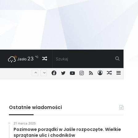
℃
23
Losowy
Szukaj
Jasło
Facebook
Twitter
YouTube
Instagram
RSS
Zaloguj
Losowy
Sideba
artykuł
artykuł
Ostatnie wiadomości
21 marca 2025
Pozimowe porządki w Jaśle rozpoczęte. Wielkie
sprzątanie ulic i chodników