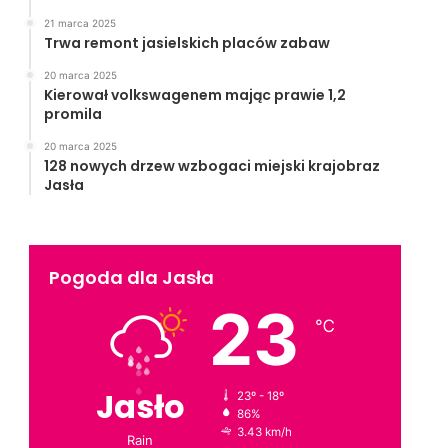
21 marca 2025
Trwa remont jasielskich placów zabaw
20 marca 2025
Kierował volkswagenem mając prawie 1,2
promila
20 marca 2025
128 nowych drzew wzbogaci miejski krajobraz
Jasła
Pogoda dla Jasła
23
℃
Jasło
23º - 18º
86%
3.43 km/h
Rain