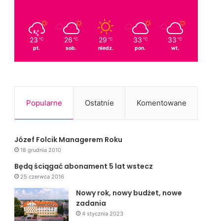
23
26
29
33
33
℃
℃
℃
℃
℃
pt.
sob.
niedz.
pon.
wt.
Popularne
Ostatnie
Komentowane
Józef Folcik Managerem Roku
18 grudnia 2010
Będą ściągać abonament 5 lat wstecz
25 czerwca 2016
Nowy rok, nowy budżet, nowe
zadania
4 stycznia 2023