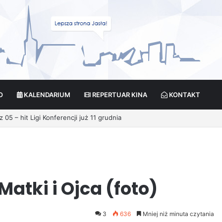
O
KALENDARIUM
REPERTUAR KINA
KONTAKT
cja?
Matki i Ojca (foto)
3
636
Mniej niż minuta czytania