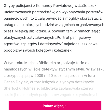
d
Gdyby policjanci z Komendy Powiatowej w Jaśle szukali
a
utalentowanych portrecistów, do wykonywania portretów
n
pamięciowych, to z całą pewnością mogliby skorzystać z
e
usług dzieci biorących udział w zajęciach organizowanych
m
przez Miejską Bibliotekę. Albowiem tam w ramach zajęć
a
plastycznych zatytułowanych „Portret pamięciowy
i
agentów, szpiegów i detektywów” najmłodsi szkicowali
l
podobizny swoich kolegów i koleżanek.
W tym roku Miejska Biblioteka organizuje ferie dla
najmłodszych w iście detektywistycznym stylu. W związku
z przypadającą w 2009 r. 50 rocznicą urodzin Artura
Canan Doyle’a, autora książek o słynnym detektywie
Sherlocku Holmesie, biblioteka zaplanowała szereg
atrakcji dla młodych pasjonatów zagadek kryminalnych.
Pokaż więcej