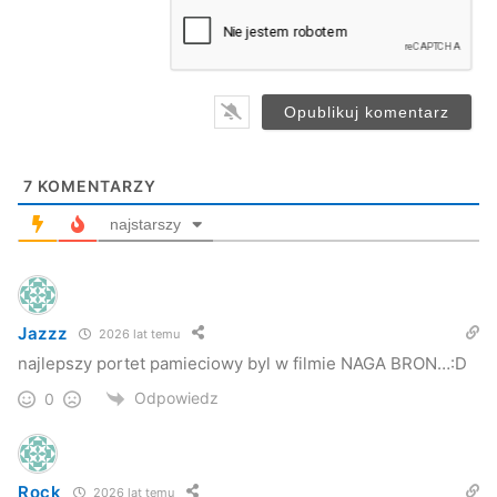
a
i
l
*
7
KOMENTARZY
najstarszy
Jazzz
2026 lat temu
najlepszy portet pamieciowy byl w filmie NAGA BRON…:D
Odpowiedz
0
Rock
2026 lat temu