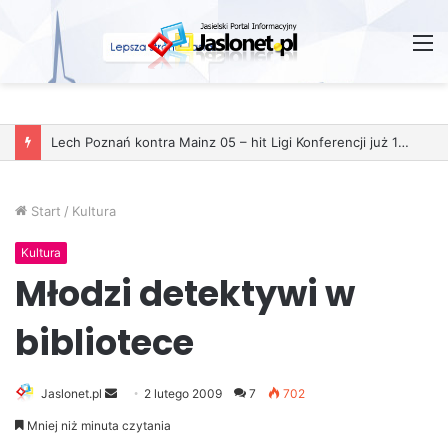
M
Start
/
Kultura
Kultura
Młodzi detektywi w
bibliotece
Jaslonet.pl
S
2 lutego 2009
7
702
e
Mniej niż minuta czytania
n