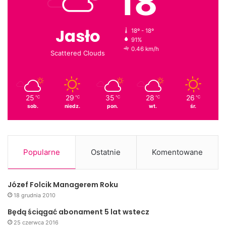
18
Jasło
18º - 18º
91%
0.46 km/h
Scattered Clouds
25
29
35
28
26
℃
℃
℃
℃
℃
sob.
niedz.
pon.
wt.
śr.
Popularne
Ostatnie
Komentowane
Józef Folcik Managerem Roku
18 grudnia 2010
Będą ściągać abonament 5 lat wstecz
25 czerwca 2016