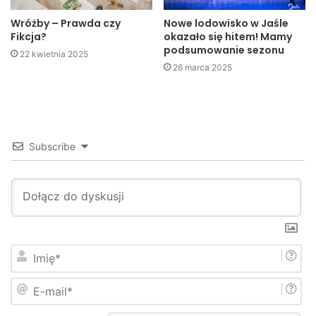
Wróżby – Prawda czy
Nowe lodowisko w Jaśle
Fikcja?
okazało się hitem! Mamy
podsumowanie sezonu
22 kwietnia 2025
26 marca 2025
Subscribe
I
m
i
E
ę
-
*
m