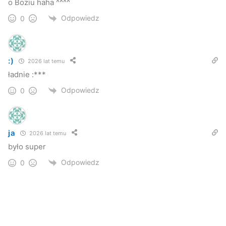
o Boziu haha ^^^^
Odpowiedz
0
:)
2026 lat temu
ładnie :***
Odpowiedz
0
ja
2026 lat temu
było super
Odpowiedz
0
Kuba Kowalczyk
Jaslonet.pl