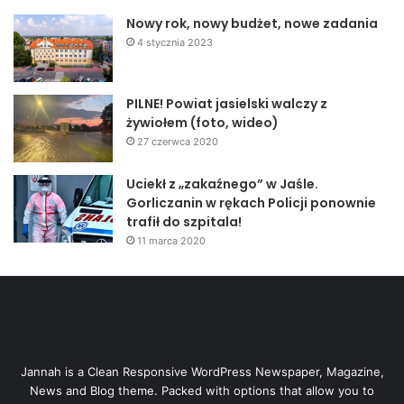
Nowy rok, nowy budżet, nowe zadania
4 stycznia 2023
PILNE! Powiat jasielski walczy z
żywiołem (foto, wideo)
27 czerwca 2020
Uciekł z „zakaźnego” w Jaśle.
Gorliczanin w rękach Policji ponownie
trafił do szpitala!
11 marca 2020
Jannah is a Clean Responsive WordPress Newspaper, Magazine,
News and Blog theme. Packed with options that allow you to