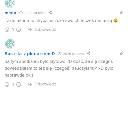
misia
2026 lat temu
Takie młode to chyba jeszcze swoich teczek nie mają
Odpowiedz
0
Sara-ta z plecakiem:D
2026 lat temu
na tym spotkaniu było laytowo..:D dość, że się czegoś
dowiedziałam to też się (czegoś) nauczyłam:P xD było
naprawde ok:)
Odpowiedz
0