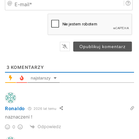
E
ę
-
*
m
a
i
l
*
3
KOMENTARZY
najstarszy
Ronaldo
2026 lat temu
naznaczeni !
Odpowiedz
0