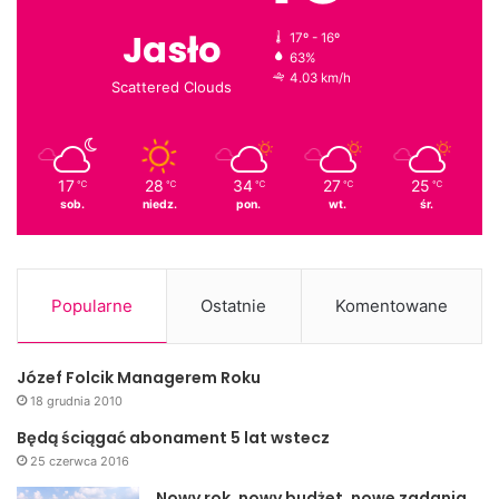
Jasło
17º - 16º
63%
4.03 km/h
Scattered Clouds
17
28
34
27
25
℃
℃
℃
℃
℃
sob.
niedz.
pon.
wt.
śr.
Popularne
Ostatnie
Komentowane
Józef Folcik Managerem Roku
18 grudnia 2010
Będą ściągać abonament 5 lat wstecz
25 czerwca 2016
Nowy rok, nowy budżet, nowe zadania