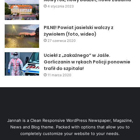
4 stycznia 2023
PILNE! Powiat jasielski walczy z
żywiołem (foto, wideo)
27 czerwca 2020
Uciekł z „zakaźnego” w Jaśle.
Gorliczanin w rękach Policji ponownie
trafił do szpitala!
11 marca 2020
Jannah is a Clean Responsive WordPress Newspaper, Magazine,
News and Blog theme. Packed with options that allow you to
completely customize your website to your needs.