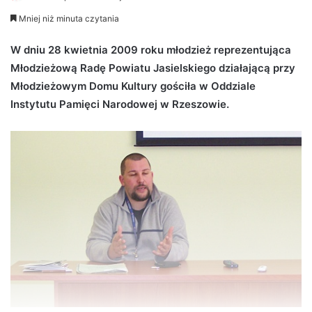
e
Mniej niż minuta czytania
n
d
W dniu 28 kwietnia 2009 roku młodzież reprezentująca
a
Młodzieżową Radę Powiatu Jasielskiego działającą przy
n
Młodzieżowym Domu Kultury gościła w Oddziale
e
Instytutu Pamięci Narodowej w Rzeszowie.
m
a
i
l