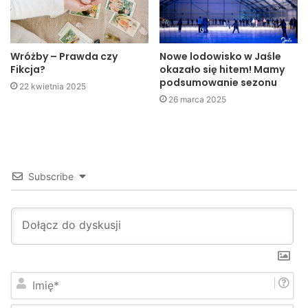
Efektem wizyty jest planowany na wrzesień 2009 r. cykl
wystaw i prelekcji, mających na celu zapoznanie młodzieży
Wróżby – Prawda czy
Nowe lodowisko w Jaśle
z niektórymi aspektami historii z okresu II wojny światowej
Fikcja?
okazało się hitem! Mamy
podsumowanie sezonu
i lat powojennych.
22 kwietnia 2025
26 marca 2025
A. Kuczała
Subscribe
I
m
i