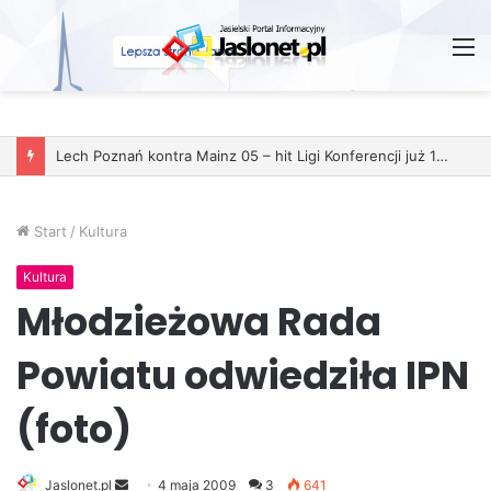
M
Lech Poznań kontra Mainz 05 – hit Ligi Konferencji już 11 grudnia
Start
/
Kultura
Kultura
Młodzieżowa Rada
Powiatu odwiedziła IPN
(foto)
Jaslonet.pl
S
4 maja 2009
3
641