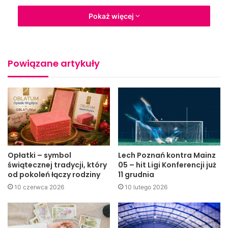
Pokaż więcej
Celem wyjazdu było zapoznanie się z działalnością IPN.
Podczas wykładów młodzież poznała historię ścigania
zbrodni przeciwko narodowi polskiemu od drugiej wojny
światowej do dnia dzisiejszego i obejrzała ekspozycję
Powiązane artykuły
historyczną prezentowaną w siedzibie instytutu.
Opłatki – symbol
Lech Poznań kontra Mainz
świątecznej tradycji, który
05 – hit Ligi Konferencji już
od pokoleń łączy rodziny
11 grudnia
10 czerwca 2026
10 lutego 2026