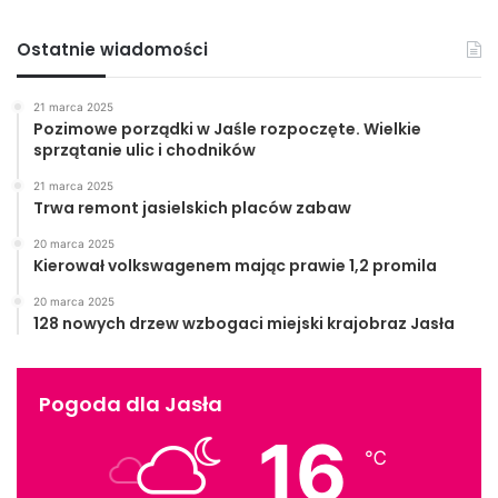
Ostatnie wiadomości
21 marca 2025
Pozimowe porządki w Jaśle rozpoczęte. Wielkie
sprzątanie ulic i chodników
21 marca 2025
Trwa remont jasielskich placów zabaw
20 marca 2025
Kierował volkswagenem mając prawie 1,2 promila
20 marca 2025
128 nowych drzew wzbogaci miejski krajobraz Jasła
Pogoda dla Jasła
16
℃