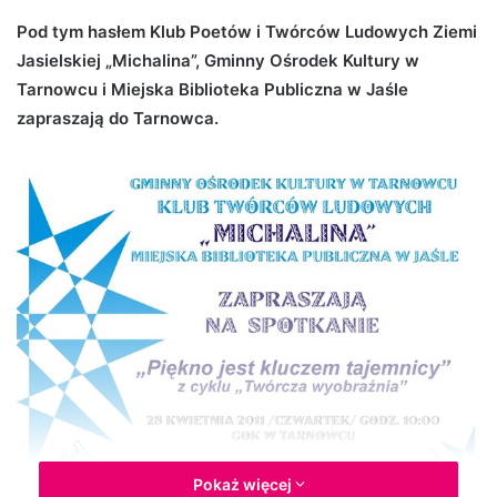
d
Pod tym hasłem Klub Poetów i Twórców Ludowych Ziemi
a
Jasielskiej „Michalina”, Gminny Ośrodek Kultury w
n
Tarnowcu i Miejska Biblioteka Publiczna w Jaśle
e
zapraszają do Tarnowca.
m
a
i
l
Pokaż więcej