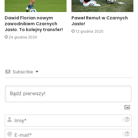
MBP w Jaśle
Dawid Florian nowym
Paweł Remut w Czarnych
jkaslo
mbp
spotkanie
zawodnikiem Czarnych
Jasło!
Jasło. To kolejny transfer!
12 grudnia 2020
24 grudnia 2020
Subscribe
I
m
i
E
ę
-
*