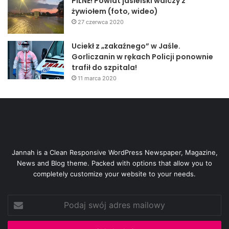
PILNE! Powiat jasielski walczy z
żywiołem (foto, wideo)
27 czerwca 2020
Uciekł z „zakaźnego” w Jaśle.
Gorliczanin w rękach Policji ponownie
trafił do szpitala!
11 marca 2020
Jannah is a Clean Responsive WordPress Newspaper, Magazine,
News and Blog theme. Packed with options that allow you to
completely customize your website to your needs.
Podaj
swój
adres