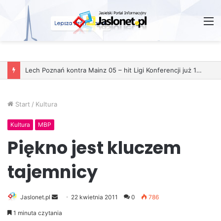
M
Start
/
Kultura
Kultura
MBP
Piękno jest kluczem
tajemnicy
Jaslonet.pl
S
22 kwietnia 2011
0
786
e
1 minuta czytania
n