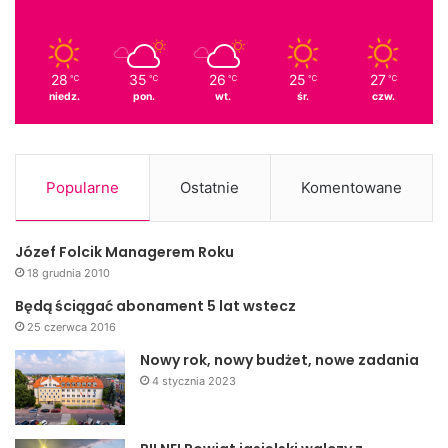
28
35
26
25
27
℃
℃
℃
℃
℃
niedz.
pon.
wt.
śr.
czw.
Popularne
Ostatnie
Komentowane
Józef Folcik Managerem Roku
18 grudnia 2010
Będą ściągać abonament 5 lat wstecz
25 czerwca 2016
Nowy rok, nowy budżet, nowe zadania
4 stycznia 2023