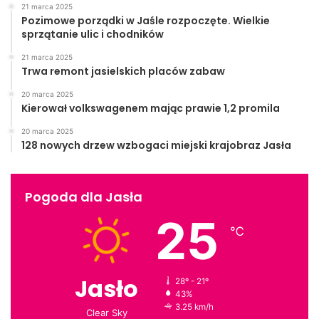
21 marca 2025
Pozimowe porządki w Jaśle rozpoczęte. Wielkie
sprzątanie ulic i chodników
21 marca 2025
Trwa remont jasielskich placów zabaw
20 marca 2025
Kierował volkswagenem mając prawie 1,2 promila
20 marca 2025
128 nowych drzew wzbogaci miejski krajobraz Jasła
Pogoda dla Jasła
25
℃
Jasło
28º - 21º
43%
3.25 km/h
Clear Sky