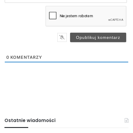
m
a
i
l
*
0
KOMENTARZY
Ostatnie wiadomości