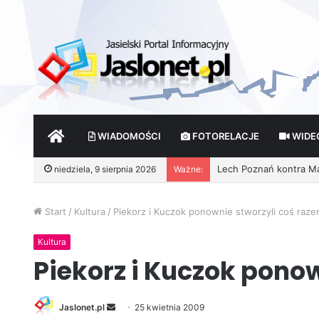
START
WIADOMOŚCI
FOTORELACJE
WIDE
niedziela, 9 sierpnia 2026
Ważne:
Start
/
Kultura
/
Piekorz i Kuczok ponownie stworzyli coś raz
Kultura
Piekorz i Kuczok pono
Jaslonet.pl
S
25 kwietnia 2009