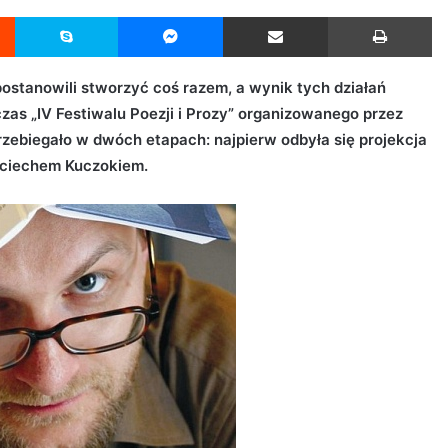
Reddit
Skype
Messenger
Udostępnij przez Email
Drukuj
ostanowili stworzyć coś razem, a wynik tych działań
zas „IV Festiwalu Poezji i Prozy” organizowanego przez
przebiegało w dwóch etapach: najpierw odbyła się projekcja
jciechem Kuczokiem.