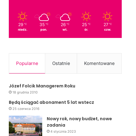
29
35
26
25
27
℃
℃
℃
℃
℃
niedz.
pon.
wt.
śr.
czw.
Popularne
Ostatnie
Komentowane
Józef Folcik Managerem Roku
18 grudnia 2010
Będą ściągać abonament 5 lat wstecz
25 czerwca 2016
Nowy rok, nowy budżet, nowe
zadania
4 stycznia 2023