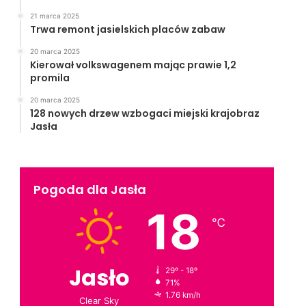
21 marca 2025
Trwa remont jasielskich placów zabaw
20 marca 2025
Kierował volkswagenem mając prawie 1,2
promila
20 marca 2025
128 nowych drzew wzbogaci miejski krajobraz
Jasła
Pogoda dla Jasła
18
℃
Jasło
29º - 18º
71%
1.76 km/h
Clear Sky