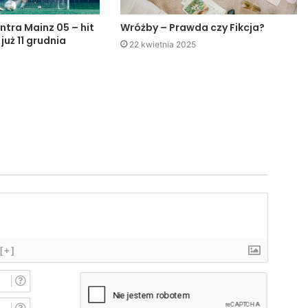
ntra Mainz 05 – hit
Wróżby – Prawda czy Fikcja?
 już 11 grudnia
22 kwietnia 2025
[+]
I
m
i
E
ę