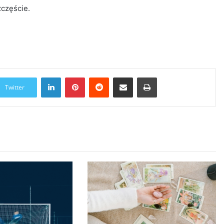
zczęście.
LinkedIn
Pinterest
Reddit
Udostępnij przez Email
Drukuj
Twitter