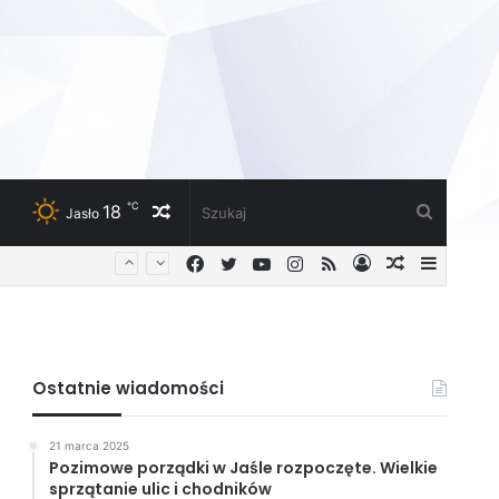
℃
18
Losowy
Szukaj
Jasło
Facebook
Twitter
YouTube
Instagram
RSS
Zaloguj
Losowy
Sideba
artykuł
artykuł
Ostatnie wiadomości
21 marca 2025
Pozimowe porządki w Jaśle rozpoczęte. Wielkie
sprzątanie ulic i chodników