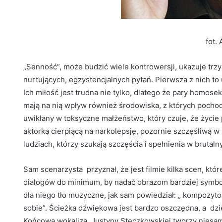
fot.
„Senność”, może budzić wiele kontrowersji, ukazuje trzy 
nurtujących, egzystencjalnych pytań. Pierwsza z nich 
Ich miłość jest trudna nie tylko, dlatego że pary homos
mają na nią wpływ również środowiska, z których pochod
uwikłany w toksyczne małżeństwo, który czuje, że życie
aktorką cierpiącą na narkolepsję, pozornie szczęśliwą w 
ludziach, którzy szukają szczęścia i spełnienia w brutal
Sam scenarzysta przyznał, że jest filmie kilka scen, któ
dialogów do minimum, by nadać obrazom bardziej symbol
dla niego tło muzyczne, jak sam powiedział: „ kompozyt
sobie”. Ścieżka dźwiękowa jest bardzo oszczędna, a dzię
Końcowa wokaliza Justyny Steczkowskiej tworzy niesam