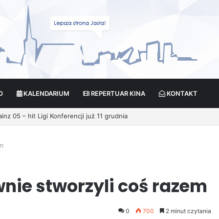
O
KALENDARIUM
REPERTUAR KINA
KONTAKT
em
wnie stworzyli coś razem
0
700
2 minut czytania