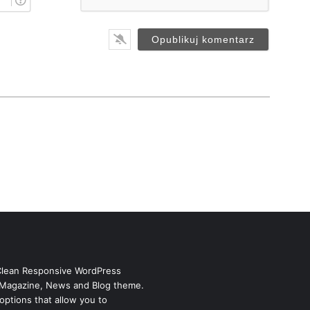
-
*
m
a
i
l
*
Clean Responsive WordPress
Magazine, News and Blog theme.
options that allow you to