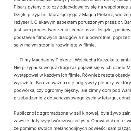
Pisarz pytany o to czy zdecydowałby się na współpracę 
Dzięki przyjaźni, która łączy go z Magdą Piekorz, wie że 
reżyserii. Ciekawym aspektem poruszonym przez dr. Ba
jest sam proces tworzenia scenariusza i książki , poniew
podstawie filmowych dialogów a nie odwrotnie, poprzez 
są w małym stopniu rozwinięte w filmie.
Filmy Magdaleny Piekorz i Wojciecha Kuczoka to ambitn
Nie przypadkowo już drugi raz pojawił się w ich dziele M
występował w każdym ich filmie. Również reszta obsady by
wyraziste. Bardzo ważna rolę odgrywały plenery, w który
podwórka, czy ogromny piękny, ale zimny dom pod Wars
przebudzenie z dotychczasowego życia w letargu, odnaj
Publiczność zgromadzona w sali kinowej, była żywo zain
zawsze dotyczyły twórczości artysty. Opowiadał on o swoj
że pomimo swoich melancholijnych powieści sam pisząc je