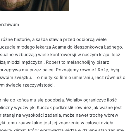
 Archiwum
różne historie, a każda stawia przed odbiorcą wiele
to uczucie młodego lekarza Adama do kieszonkowca Ładnego.
eksualne wzbudzają wiele kontrowersji w naszym kraju, lecz
zą młodzi mężczyźni. Robert to melancholijny pisarz
 przepływa mu przez palce. Poznajemy również Różę, byłą
swoim związku. To nie tylko film o umieraniu, lecz również o
nym świecie rzeczywistości.
re nie do końca mu się podobają. Wolałby ograniczyć ilość
iczny wydźwięk. Kuczok podkreślił również jak ważne jest
or stanął na wysokości zadania, może nawet trochę wbrew
ki temu zauważalne jest jej znaczenie w całości dzieła.
owity klimat, który wprowadza widza w dziwny stan zadumy.