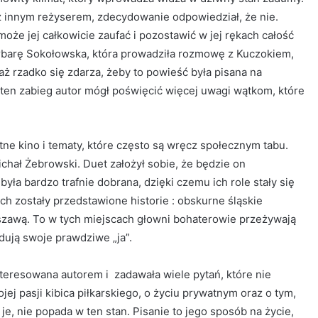
z innym reżyserem, zdecydowanie odpowiedział, że nie.
może jej całkowicie zaufać i pozostawić w jej rękach całość
rbarę Sokołowska, która prowadziła rozmowę z Kuczokiem,
aż rzadko się zdarza, żeby to powieść była pisana na
ten zabieg autor mógł poświęcić więcej uwagi wątkom, które
e kino i tematy, które często są wręcz społecznym tabu.
ichał Żebrowski. Duet założył sobie, że będzie on
ła bardzo trafnie dobrana, dzięki czemu ich role stały się
ch zostały przedstawione historie : obskurne śląskie
zawą. To w tych miejscach głowni bohaterowie przeżywają
dują swoje prawdziwe „ja”.
teresowana autorem i zadawała wiele pytań, które nie
ej pasji kibica piłkarskiego, o życiu prywatnym oraz o tym,
, nie popada w ten stan. Pisanie to jego sposób na życie,