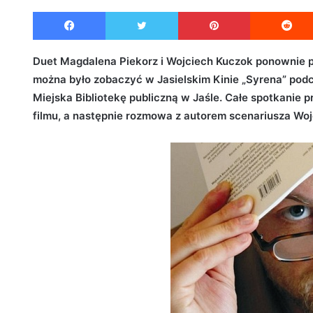
e
Facebook
Twitter
Pinterest
n
d
a
Duet Magdalena Piekorz i Wojciech Kuczok ponownie p
n
można było zobaczyć w Jasielskim Kinie „Syrena” podc
e
Miejska Bibliotekę publiczną w Jaśle. Całe spotkanie 
m
filmu, a następnie rozmowa z autorem scenariusza Wo
a
i
l