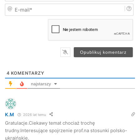
i
E
ę
-
*
m
a
i
l
*
Pokazy artystyczne podczas „I Spotkania z kulturą
Europy” w JDK
4
KOMENTARZY
najstarszy
K.M
2026 lat temu
Gratulacje.Ciekawy temat chociaż trochę
trudny.Interesujące spojrzenie prof.na stosunki polsko-
ukraińskie.