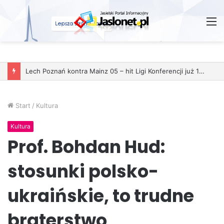
M
Lech Poznań kontra Mainz 05 – hit Ligi Konferencji już 11 grudnia
Start
/
Kultura
Kultura
Prof. Bohdan Hud:
stosunki polsko-
ukraińskie, to trudne
braterstwo