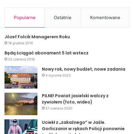
Popularne
Ostatnie
Komentowane
Józef Folcik Managerem Roku
18 grudnia 2010
Jaslonet.pl: Ostatnią kartą wzajemnych stosunków
Będą ściągać abonament 5 lat wstecz
polsko-ukraińskich jest kwestia wspólnej polityki z Rosją
25 czerwca 2016
oraz zabieganie obu stron aby Ukraina dołączyła do
Nowy rok, nowy budżet, nowe zadania
struktur europejskich i NATO
.
4 stycznia 2023
BH:
Polska przez lata jest orędownikiem Ukrainy na arenie
PILNE! Powiat jasielski walczy z
międzynarodowej i Ukraina to docenia. Na pewno Polska
żywiołem (foto, wideo)
ma tutaj swoje partykularne interesy, bo jak kiedyś
27 czerwca 2020
powiedział w Kijowie mój były student, młody politolog
Artur Drzewicki, że w interesie Polski leży to aby odsunąć
Uciekł z „zakaźnego” w Jaśle.
Gorliczanin w rękach Policji ponownie
jak najdalej na wschód strefy demokracji, pokoju i