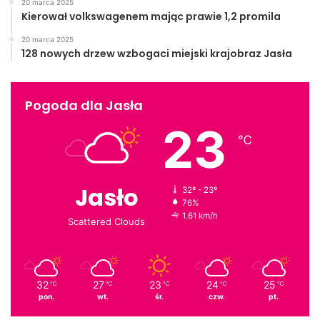
20 marca 2025
Kierował volkswagenem mając prawie 1,2 promila
20 marca 2025
128 nowych drzew wzbogaci miejski krajobraz Jasła
Pogoda dla Jasła
23
Pokazy artystyczne podczas „I Spotkania z kulturą
℃
Europy” w JDK
Jasło
32º - 23º
76%
1.61 km/h
Scattered Clouds
32
27
23
24
25
℃
℃
℃
℃
℃
pon.
wt.
śr.
czw.
pt.