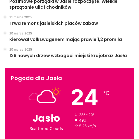
Pozimowe porządki w Jaśle rozpoczęte. Wielkie
sprzątanie ulic i chodników
21 marca 2025
Trwa remont jasielskich placów zabaw
20 marca 2025
Kierował volkswagenem mając prawie 1,2 promila
20 marca 2025
128 nowych drzew wzbogaci miejski krajobraz Jasła
Pogoda dla Jasła
24
℃
Jasło
28º - 20º
49%
5.26 km/h
Scattered Clouds