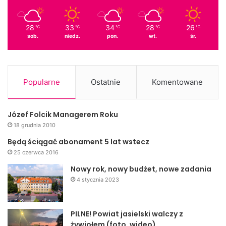
28
33
34
28
26
℃
℃
℃
℃
℃
sob.
niedz.
pon.
wt.
śr.
Popularne
Ostatnie
Komentowane
Józef Folcik Managerem Roku
18 grudnia 2010
Będą ściągać abonament 5 lat wstecz
25 czerwca 2016
Nowy rok, nowy budżet, nowe zadania
4 stycznia 2023
PILNE! Powiat jasielski walczy z
żywiołem (foto, wideo)