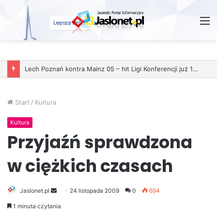
M
Start
/
Kultura
Kultura
Przyjaźń sprawdzona
w ciężkich czasach
Jaslonet.pl
S
24 listopada 2009
0
694
e
1 minuta czytania
n