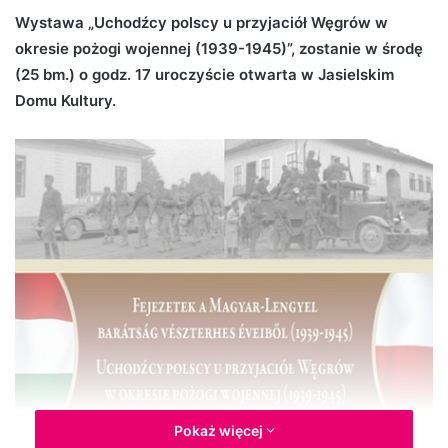
d
Wystawa „Uchodźcy polscy u przyjaciół Węgrów w
a
okresie pożogi wojennej (1939-1945)”, zostanie w środę
n
(25 bm.) o godz. 17 uroczyście otwarta w Jasielskim
e
Domu Kultury.
m
a
i
l
Pokaż więcej