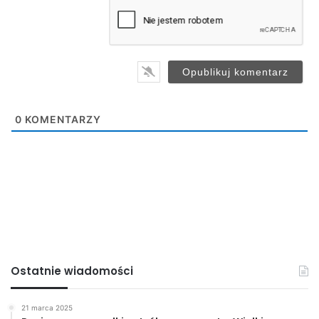
a
i
l
JDK
*
0
KOMENTARZY
Ostatnie wiadomości
21 marca 2025