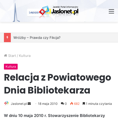
M
Wróżby – Prawda czy Fikcja?
Start
/
Kultura
Kultura
Relacja z Powiatowego
Dnia Bibliotekarza
Jaslonet.pl
S
18 maja 2010
0
682
1 minuta czytania
e
W dniu 10 maja 2010 r. Stowarzyszenie Bibliotekarzy
n