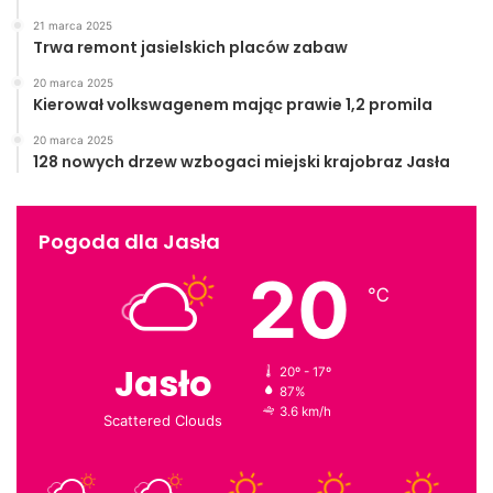
21 marca 2025
Trwa remont jasielskich placów zabaw
20 marca 2025
Kierował volkswagenem mając prawie 1,2 promila
20 marca 2025
128 nowych drzew wzbogaci miejski krajobraz Jasła
Pogoda dla Jasła
20
℃
Jasło
20º - 17º
87%
3.6 km/h
Scattered Clouds