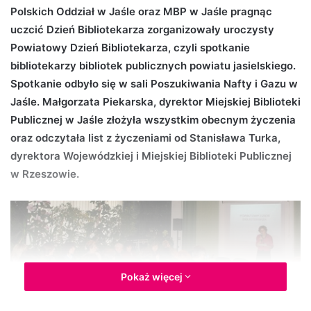
Polskich Oddział w Jaśle oraz MBP w Jaśle pragnąc
d
uczcić Dzień Bibliotekarza zorganizowały uroczysty
a
n
Powiatowy Dzień Bibliotekarza, czyli spotkanie
e
bibliotekarzy bibliotek publicznych powiatu jasielskiego.
m
Spotkanie odbyło się w sali Poszukiwania Nafty i Gazu w
a
Jaśle. Małgorzata Piekarska, dyrektor Miejskiej Biblioteki
i
Publicznej w Jaśle złożyła wszystkim obecnym życzenia
l
oraz odczytała list z życzeniami od Stanisława Turka,
dyrektora Wojewódzkiej i Miejskiej Biblioteki Publicznej
w Rzeszowie.
Pokaż więcej