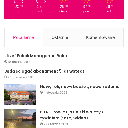
20
25
29
34
29
℃
℃
℃
℃
℃
pt.
sob.
niedz.
pon.
wt.
Popularne
Ostatnie
Komentowane
Józef Folcik Managerem Roku
18 grudnia 2010
Będą ściągać abonament 5 lat wstecz
25 czerwca 2016
Nowy rok, nowy budżet, nowe zadania
4 stycznia 2023
PILNE! Powiat jasielski walczy z
żywiołem (foto, wideo)
27 czerwca 2020