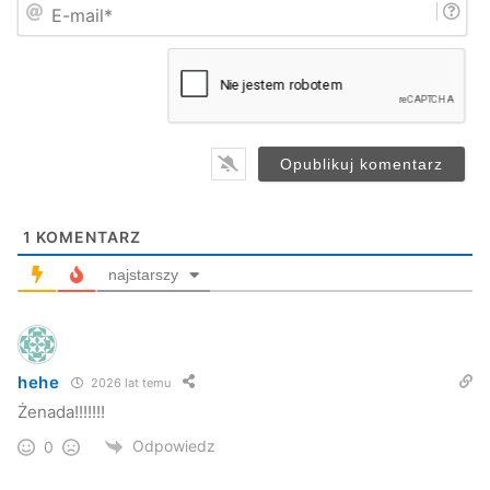
E
ę
-
*
m
a
i
l
*
1
KOMENTARZ
najstarszy
hehe
2026 lat temu
Żenada!!!!!!!
Odpowiedz
0
Imprezy okolicznościowe