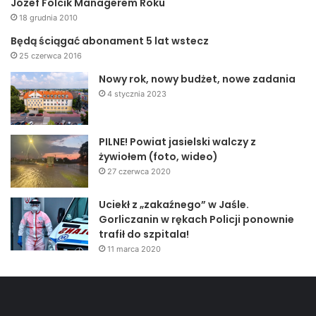
Józef Folcik Managerem Roku
18 grudnia 2010
OBIAD
Będą ściągać abonament 5 lat wstecz
SAKIEWKI Z RYŻEM I ZESTAW SURÓWEK
25 czerwca 2016
Nowy rok, nowy budżet, nowe zadania
STÓŁ SZWEDZKI
4 stycznia 2023
3 RODZAJE SAŁATEK
WĘDLINY
PIECZYWO
PILNE! Powiat jasielski walczy z
żywiołem (foto, wideo)
MIĘSIWA PIECZONE
27 czerwca 2020
3 RODZAJE GALARETKI
RYBY
Uciekł z „zakaźnego” w Jaśle.
SMALEC + OGÓRKI KISZONE
Gorliczanin w rękach Policji ponownie
trafił do szpitala!
DANIA GORĄCE
11 marca 2020
KURCZAK NA PATYKACH W 4 SMAKACH W SOSIE
ORZECHOWYM Z ĆWIARTKAMI ZIEMNIACZANYMI
BARSZCZYK Z KROKIETEM