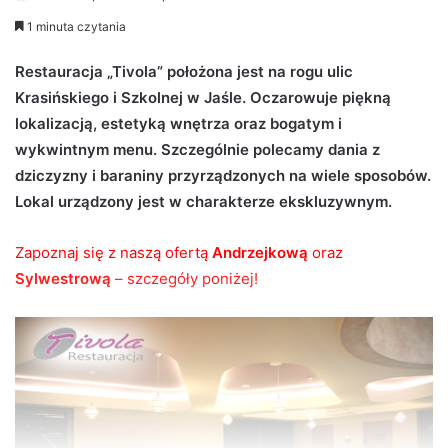
e
1 minuta czytania
n
d
Restauracja „Tivola” położona jest na rogu ulic
a
Krasińskiego i Szkolnej w Jaśle. Oczarowuje piękną
n
lokalizacją, estetyką wnętrza oraz bogatym i
e
wykwintnym menu. Szczególnie polecamy dania z
m
dziczyzny i baraniny przyrządzonych na wiele sposobów.
a
Lokal urządzony jest w charakterze ekskluzywnym.
i
l
Zapoznaj się z naszą ofertą
Andrzejkową
oraz
Sylwestrową
– szczegóły poniżej!