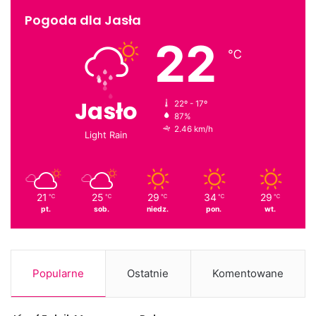
Pogoda dla Jasła
22
℃
Jasło
22º - 17º
87%
2.46 km/h
Light Rain
21
25
29
34
29
℃
℃
℃
℃
℃
pt.
sob.
niedz.
pon.
wt.
ANDRZEJKI 28.11.2009 (SOBOTA)
CENA 200 ZŁ (OD PARY)
Popularne
Ostatnie
Komentowane
Rezerwacja 0-13 49 277 67
MENU