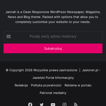
NAPOJE
Jannah is a Clean Responsive WordPress Newspaper, Magazine,
„0,5 L” – NA PARĘ
News and Blog theme. Packed with options that allow you to
SOK JABŁKOWY, CZARNA PORZECZKA, POMARAŃCZOWY
completely customize your website to your needs.
(BEZ OGRANICZEŃ)
WODA MINERALNA 2 BUT. 0,20 NA PARĘ
Podaj
swój
COCA-COLA 2 BUT. 0,20 NA PARĘ
adres
SPRITE 1 BUT. 0,20 NA PARĘ
mailowy
FANTA 1 BUT. 0,20 NA PARĘ
© Copyright 2026 Wszystkie prawa zastrzeżone |
Jaslonet.pl -
Jasielski Portal Informacyjny
Redakcja
Polityka prywatności
Reklama w portalu
Patronat medialny
Facebook
Twitter
YouTube
Instagram
RSS