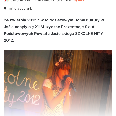
Jaslonet.pl
S
26 kwietnia 2012
0
843
e
1 minuta czytania
n
d
24 kwietnia 2012 r. w Młodzieżowym Domu Kultury w
a
Jaśle odbyły się XII Muzyczne Prezentacje Szkół
n
Podstawowych Powiatu Jasielskiego SZKOLNE HITY
e
2012.
m
a
i
l