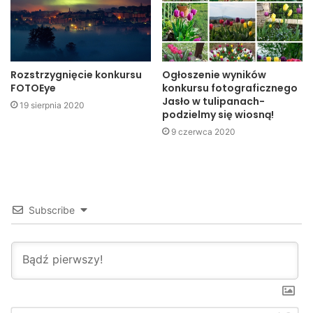
Huta Szkła w Jaśle oraz Restauracja Kawiarnia Parkowa.
Rozstrzygnięcie konkursu
Ogłoszenie wyników
FOTOEye
konkursu fotograficznego
Jasło w tulipanach-
19 sierpnia 2020
podzielmy się wiosną!
9 czerwca 2020
Subscribe
Sukces jasielskiej Czwórki na Szkolnych Hitach
I miejsce w kategorii wiekowej klasy I – III wyśpiewała
bezkonkurencyjna Julia Zielińska reprezentująca Szkołę
I