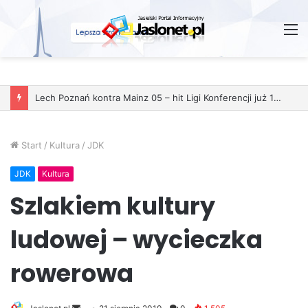
M
Lech Poznań kontra Mainz 05 – hit Ligi Konferencji już 11 grudnia
Start
/
Kultura
/
JDK
JDK
Kultura
Szlakiem kultury
ludowej – wycieczka
rowerowa