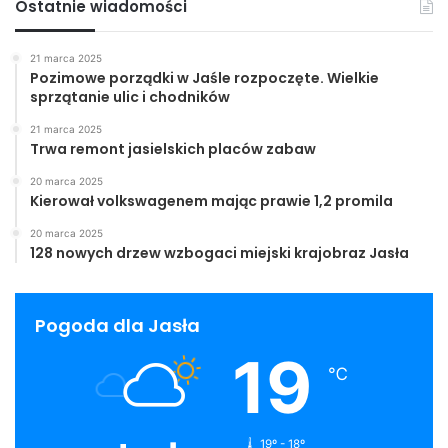
Ostatnie wiadomości
Obowiązuje kask ochronny!
21 marca 2025
Pozimowe porządki w Jaśle rozpoczęte. Wielkie
JDK
sprzątanie ulic i chodników
21 marca 2025
Trwa remont jasielskich placów zabaw
JDK
KKT
Rower
wycieczka
20 marca 2025
Kierował volkswagenem mając prawie 1,2 promila
20 marca 2025
128 nowych drzew wzbogaci miejski krajobraz Jasła
Pogoda dla Jasła
19
℃
19º - 18º