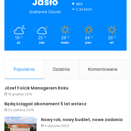
Jasło
86%
2.33 km/h
Scattered Clouds
19
25
29
34
29
℃
℃
℃
℃
℃
pt.
sob.
niedz.
pon.
wt.
Popularne
Ostatnie
Komentowane
Józef Folcik Managerem Roku
18 grudnia 2010
Będą ściągać abonament 5 lat wstecz
25 czerwca 2016
Nowy rok, nowy budżet, nowe zadania
4 stycznia 2023