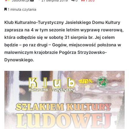
Jaslonet.pl
S
21 sierpnia 2019
0
1 505
e
1 minuta czytania
n
d
Klub Kulturalno-Turystyczny Jasielskiego Domu Kultury
a
zaprasza na 4 w tym sezonie letnim wyprawę rowerową,
n
która odbędzie się w sobotę 31 sierpnia br. Jej celem
e
będzie – po raz drugi – Gogów, miejscowość położona w
m
malowniczym krajobrazie Pogórza Strzyżowsko-
a
Dynowskiego.
i
l