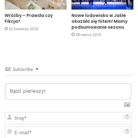
Wróżby – Prawda czy
Nowe lodowisko w Jaśle
Fikcja?
okazało się hitem! Mamy
podsumowanie sezonu
22 kwietnia 2025
26 marca 2025
Subscribe
I
m
i
E
ę
-
*