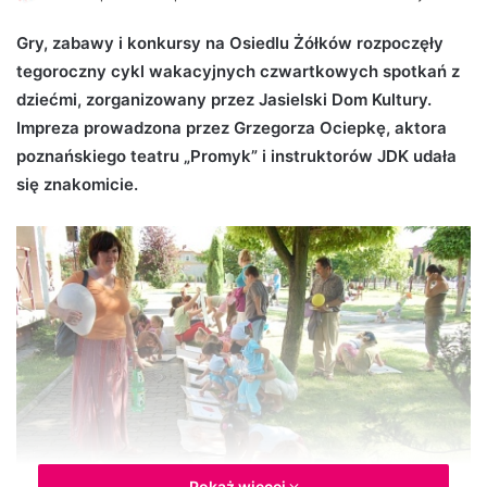
e
Gry, zabawy i konkursy na Osiedlu Żółków rozpoczęły
n
tegoroczny cykl wakacyjnych czwartkowych spotkań z
d
dziećmi, zorganizowany przez Jasielski Dom Kultury.
a
n
Impreza prowadzona przez Grzegorza Ociepkę, aktora
e
poznańskiego teatru „Promyk” i instruktorów JDK udała
m
się znakomicie.
a
i
l
Pokaż więcej