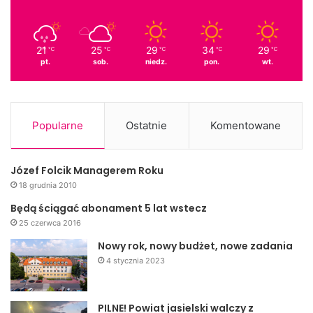
Dzieci z ociąganiem opuszczały plac przed domem
ludowym; na pamiątkę udanej zabawy zostawiły wspaniałe
wystawy swoich rysunków na chodnikach i rozwieszone
21
25
29
34
29
℃
℃
℃
℃
℃
pomiędzy drzewami malunki na kartkach.
pt.
sob.
niedz.
pon.
wt.
JDK
Popularne
Ostatnie
Komentowane
– – –
Józef Folcik Managerem Roku
18 grudnia 2010
Będą ściągać abonament 5 lat wstecz
25 czerwca 2016
Nowy rok, nowy budżet, nowe zadania
4 stycznia 2023
PILNE! Powiat jasielski walczy z