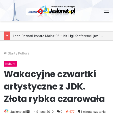
M
Start
/
Kultura
Kultura
Wakacyjne czwartki
artystyczne z JDK.
Złota rybka czarowała
Jaslonet.pl
S
9 lipca 2010
0
677
1 minuta czytania