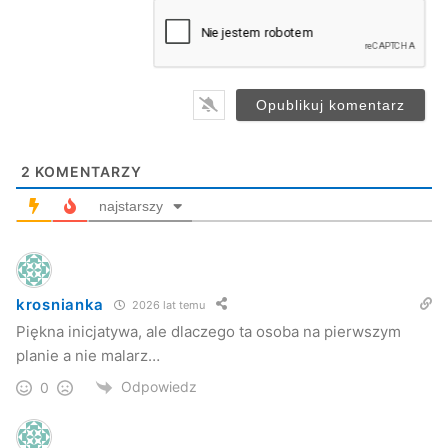
a
Przemysław Janas
i
l
Jaslonet.pl
*
Farby
Hamada
Jan
JDK
Konrad
Malarze
2
KOMENTARZY
Wystawa Malarstwa
najstarszy
krosnianka
2026 lat temu
Piękna inicjatywa, ale dlaczego ta osoba na pierwszym
planie a nie malarz…
Odpowiedz
0