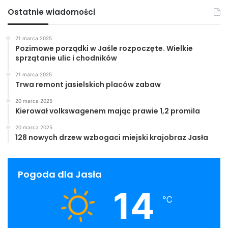
Ostatnie wiadomości
21 marca 2025
Pozimowe porządki w Jaśle rozpoczęte. Wielkie
sprzątanie ulic i chodników
21 marca 2025
Trwa remont jasielskich placów zabaw
20 marca 2025
Kierował volkswagenem mając prawie 1,2 promila
20 marca 2025
128 nowych drzew wzbogaci miejski krajobraz Jasła
Pogoda dla Jasła
14
℃