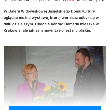
Jaslonet.pl
S
6 lipca 2011
2
1 057
1 minuta czytania
e
W Galerii Widowiskowej Jasielskiego Domu Kultury
n
oglądać można wystawę, której wernisaż odbył się w
d
dniu dzisiejszym. Obecnie Konrad Hamada mieszka w
a
n
Krakowie, ale jak sam mówi Jasło jest mu bliskie.
e
m
a
i
l