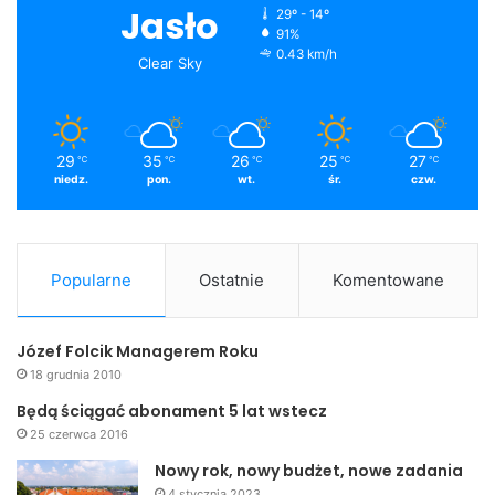
Jasło
29º - 14º
91%
0.43 km/h
Clear Sky
29
35
26
25
27
℃
℃
℃
℃
℃
niedz.
pon.
wt.
śr.
czw.
Popularne
Ostatnie
Komentowane
Józef Folcik Managerem Roku
18 grudnia 2010
Będą ściągać abonament 5 lat wstecz
25 czerwca 2016
Nowy rok, nowy budżet, nowe zadania
4 stycznia 2023