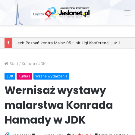
M
Start
/
Kultura
/
JDK
JDK
Kultura
Ważne wydarzenia
Wernisaż wystawy
malarstwa Konrada
Hamady w JDK