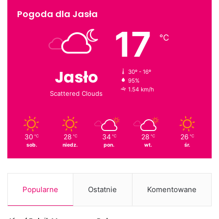
Pogoda dla Jasła
17
℃
Jasło
30º - 16º
95%
1.54 km/h
Scattered Clouds
30
28
34
28
26
℃
℃
℃
℃
℃
sob.
niedz.
pon.
wt.
śr.
Popularne
Ostatnie
Komentowane