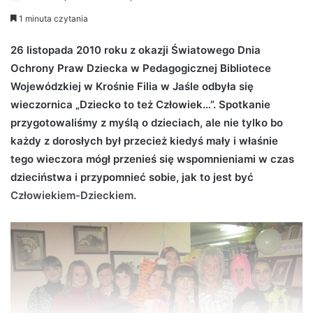
e
1 minuta czytania
n
d
26 listopada 2010 roku z okazji Światowego Dnia
a
Ochrony Praw Dziecka w Pedagogicznej Bibliotece
n
Wojewódzkiej w Krośnie Filia w Jaśle odbyła się
e
wieczornica „Dziecko to też Człowiek…”. Spotkanie
m
przygotowaliśmy z myślą o dzieciach, ale nie tylko bo
a
każdy z dorosłych był przecież kiedyś mały i właśnie
i
tego wieczora mógł przenieś się wspomnieniami w czas
l
dzieciństwa i przypomnieć sobie, jak to jest być
Człowiekiem-Dzieckiem.