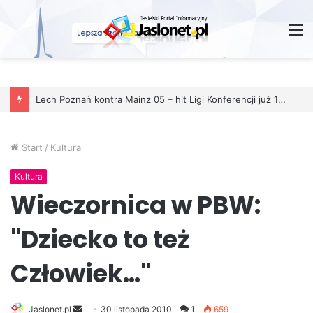
M
Start
/
Kultura
Kultura
Wieczornica w PBW:
"Dziecko to też
Człowiek…"
Jaslonet.pl
S
30 listopada 2010
1
659