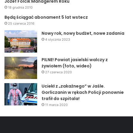
Józef Folcik Managerem Roku
18 grudnia 2010
Będą ściągać abonament 5 lat wstecz
25 czerwca 2016
Nowy rok, nowy budżet, nowe zadania
4 stycznia 2023
PILNE! Powiat jasielski walczy z
żywiołem (foto, wideo)
27 czerwca 2020
Uciekł z „zakaźnego” w Jaśle.
Gorliczanin w rękach Policji ponownie
trafił do szpitala!
11 marca 2020