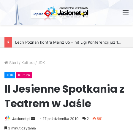
M
Lech Poznań kontra Mainz 05 – hit Ligi Konferencji już 11 grudnia
Start
/
Kultura
/
JDK
JDK
Kultura
II Jesienne Spotkania z
Teatrem w Jaśle
Jaslonet.pl
S
17 października 2010
2
861
e
3 minut czytania
n