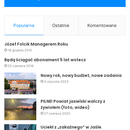
Teatr Scena Prezentacje – Warszawa
Reżyseria: Romuald Szejd
Asystent reżysera: Bartosz Miłosz
Popularne
Ostatnie
Komentowane
Scenografia: Marcin Stajewski
Kostiumy: Zofia de Ines
Józef Folcik Managerem Roku
MartynaWystępują: IGNACY GOGOLEWSKI, Maria Ciunelis,
18 grudnia 2010
Matylda Damięcka, Henryk Łapiński, Bartosz Miłosz
Martyna, Marek Włodarczyk
Będą ściągać abonament 5 lat wstecz
25 czerwca 2016
Premiera odbyła się w listopadzie 2009
Spektakl trwa 1 godzinę 50 minut
Nowy rok, nowy budżet, nowe zadania
Bilet: 40 zł
4 stycznia 2023
17 listopada 2010 /środa/, godz. 18.00
GĄSKA Nikołaj Kolada
PILNE! Powiat jasielski walczy z
Teatr Capitol z Warszawy
żywiołem (foto, wideo)
Reżyseria: Grzegorz Chrapkiewicz
27 czerwca 2020
Scenografia Dorota Banasik
Uciekł z „zakaźnego” w Jaśle.
Występują: KATARZYNA FIGURA, Anna Gornostaj, Maria