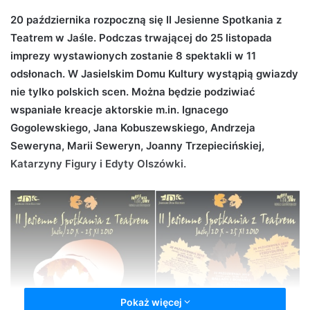
d
20 października rozpoczną się II Jesienne Spotkania z
a
Teatrem w Jaśle. Podczas trwającej do 25 listopada
n
imprezy wystawionych zostanie 8 spektakli w 11
e
odsłonach. W Jasielskim Domu Kultury wystąpią gwiazdy
m
nie tylko polskich scen. Można będzie podziwiać
a
wspaniałe kreacje aktorskie m.in. Ignacego
i
Gogolewskiego, Jana Kobuszewskiego, Andrzeja
l
Seweryna, Marii Seweryn, Joanny Trzepiecińskiej,
Katarzyny Figury i Edyty Olszówki.
Pokaż więcej