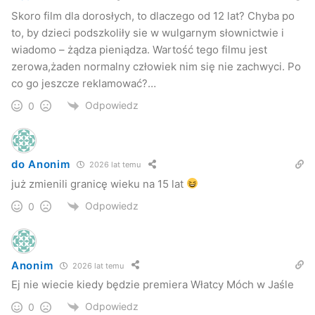
W tej chwili zespół, który zajmował się fabułą, pracuje nad
Skoro film dla dorosłych, to dlaczego od 12 lat? Chyba po
nowym serialem pt. „Tysiąc złych uczynków”. Będzie to
to, by dzieci podszkoliły sie w wulgarnym słownictwie i
historia o ludziach z podwórka.
wiadomo – żądza pieniądza. Wartość tego filmu jest
zerowa,żaden normalny człowiek nim się nie zachwyci. Po
– Niektóre dialogi będą wprost, sceny będą mogły
co go jeszcze reklamować?…
wydawać się ostrymi, ale całość nie będzie zasługiwała na
Odpowiedz
0
wyklęcie – usłyszeliśmy w RMG.
Scenarzystą i reżyserem animacji i dubbingu „Tysięcy
do Anonim
złych uczynków” jest oczywiście Bartek Kędzierski.
2026 lat temu
już zmienili granicę wieku na 15 lat
Piotr Samolewicz
Odpowiedz
0
Nowiny24.pl
Anonim
2026 lat temu
Ej nie wiecie kiedy będzie premiera Włatcy Móch w Jaśle
Odpowiedz
0