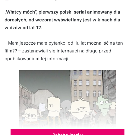
e
„Włatcy móch”, pierwszy polski serial animowany dla
n
dorosłych, od wczoraj wyświetlany jest w kinach dla
d
widzów od lat 12.
a
n
e
– Mam jeszcze małe pytanko, od ilu lat można iść na ten
m
film?? – zastanawiali się internauci na długo przed
a
opublikowaniem tej informacji.
i
l
Pokaż więcej