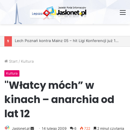
M
Start
/
Kultura
Kultura
"Włatcy móch” w
kinach – anarchia od
lat 12
Jaslonet.pl
S
14 lutego 2009
6
722
2 minut czytania