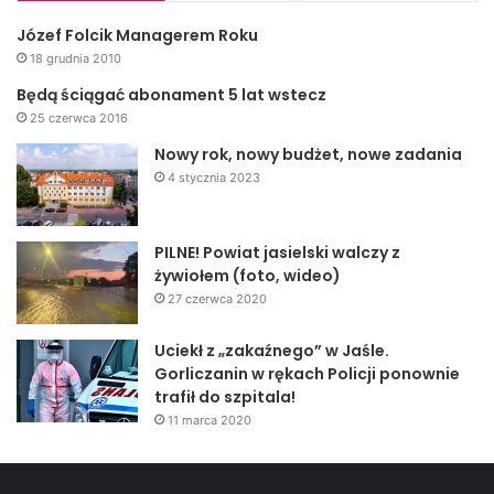
Józef Folcik Managerem Roku
18 grudnia 2010
Będą ściągać abonament 5 lat wstecz
25 czerwca 2016
Nowy rok, nowy budżet, nowe zadania
4 stycznia 2023
PILNE! Powiat jasielski walczy z
żywiołem (foto, wideo)
27 czerwca 2020
Uciekł z „zakaźnego” w Jaśle.
Gorliczanin w rękach Policji ponownie
trafił do szpitala!
11 marca 2020