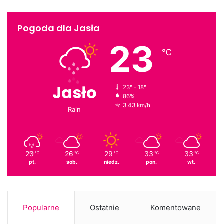
Pogoda dla Jasła
23
℃
Jasło
23º - 18º
86%
3.43 km/h
Rain
23
26
29
33
33
℃
℃
℃
℃
℃
pt.
sob.
niedz.
pon.
wt.
Popularne
Ostatnie
Komentowane