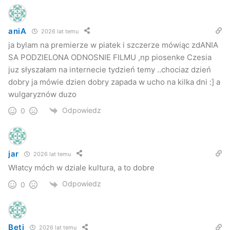
Pierwsze odcinki filmu Bartosza Kędzierskiego powstały w
aniA
2006 r. dla stacji TV 4. Serial nadawany był przez tę stację
2026 lat temu
ja bylam na premierze w piatek i szczerze mówiąc zdANIA
w dwóch wersjach, złagodzonej i nieocenzurowanej
SA PODZIELONA ODNOSNIE FILMU ,np piosenke Czesia
pokazywanej w godzinach wieczornych. Kędzierski
juz słyszałam na internecie tydzień temy ..chociaz dzień
przyznał w wywiadzie w ostatnim numerze miesięcznika
dobry ja mówie dzien dobry zapada w ucho na kilka dni :] a
„Film”, że na prośbę stacji łagodził zbyt ostre dialogi i
wulgaryznów duzo
akcję.
Odpowiedz
0
Firma RMG zrealizowała już 66 odcinków „Włatców móch”.
Kolejnych 15 będzie emitowanych w TV4 na wiosnę.
Następna prawdopodobnie na jesień. Nad wersją fabularną
jar
2026 lat temu
filmu pracował aż 50-osobowy zespół złożony z
Włatcy móch w dziale kultura, a to dobre
animatorów, aktorów i innych fachowców.
Odpowiedz
0
Nowy serial
Beti
2026 lat temu