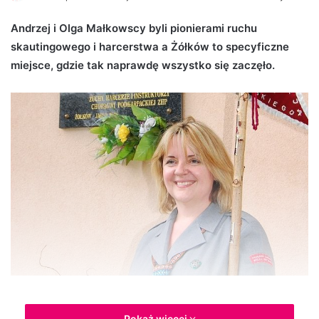
e
Andrzej i Olga Małkowscy byli pionierami ruchu
n
skautingowego i harcerstwa a Żółków to specyficzne
d
miejsce, gdzie tak naprawdę wszystko się zaczęło.
a
n
e
m
a
i
l
Krystyna Małkowska, podharcmistrzyni ZH poza granicami
Pokaż więcej