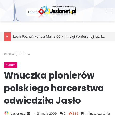
M
Start
/
Kultura
Kultura
Wnuczka pionierów
polskiego harcerstwa
odwiedziła Jasło
Jaslonet.pl
S
31 maja 2009
0
836
1 minuta czytania