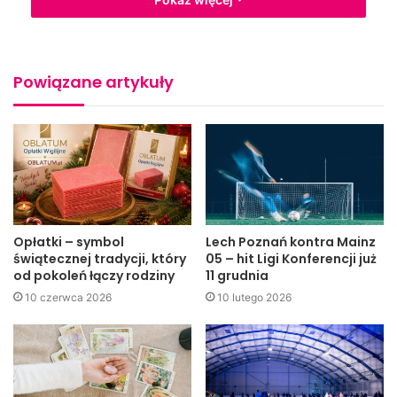
kraju
(fot. W. Żebracki / Jaslonet.pl)
„Właśnie tutaj w Żółkowie przebywali na jednym z
Powiązane artykuły
pierwszych kursów instruktorów skautingu Andrzej i Olga
Małkowscy”
– mówiła Mariola Ślawska, dyrektor SP Nr 7 w
Jaśle.
Opłatki – symbol
Lech Poznań kontra Mainz
świątecznej tradycji, który
05 – hit Ligi Konferencji już
od pokoleń łączy rodziny
11 grudnia
10 czerwca 2026
10 lutego 2026