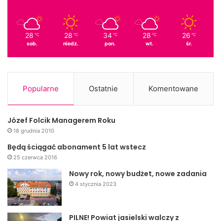
28
28
34
28
26
℃
℃
℃
℃
℃
sob.
niedz.
pon.
wt.
śr.
Tablica Olgi i Andrzeja Małkowskich
(fot. W. Żebracki / Jaslonet.pl)
Popularne
Ostatnie
Komentowane
Kuba Kowalczyk
Józef Folcik Managerem Roku
Jaslonet.pl
18 grudnia 2010
Będą ściągać abonament 5 lat wstecz
Więcej zdjęć w
fotogalerii
.
25 czerwca 2016
Nowy rok, nowy budżet, nowe zadania
4 stycznia 2023
PILNE! Powiat jasielski walczy z