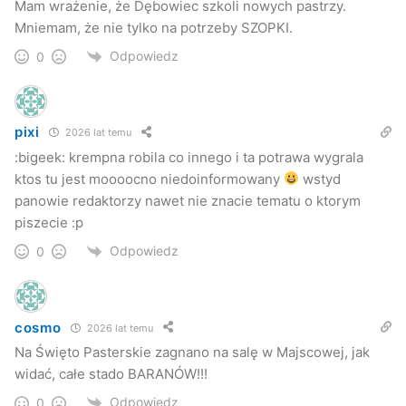
Mam wrażenie, że Dębowiec szkoli nowych pastrzy.
motywuje miejscowości, aby pokazać się z jak najlepszej
Mniemam, że nie tylko na potrzeby SZOPKI.
strony
– mówi Zbigniew Staniszewski, wójt gminy
Odpowiedz
0
Dębowiec.
Kuba Kowalczyk
pixi
2026 lat temu
Jaslonet.pl
:bigeek: krempna robila co innego i ta potrawa wygrala
ktos tu jest moooocno niedoinformowany
wstyd
panowie redaktorzy nawet nie znacie tematu o ktorym
piszecie :p
Odpowiedz
0
cosmo
2026 lat temu
Na Święto Pasterskie zagnano na salę w Majscowej, jak
widać, całe stado BARANÓW!!!
Odpowiedz
0