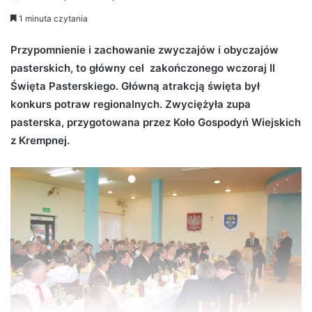
e
1 minuta czytania
n
d
Przypomnienie i zachowanie zwyczajów i obyczajów
a
pasterskich, to główny cel zakończonego wczoraj II
n
Święta Pasterskiego. Główną atrakcją święta był
e
konkurs potraw regionalnych. Zwyciężyła zupa
m
pasterska, przygotowana przez Koło Gospodyń Wiejskich
a
z Krempnej.
i
l