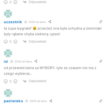
Odpowiedz
0
uczestnik
2026 lat temu
ta zupa wygrała?
przecież ona była ochydna a ziemniaki
były rąbane chyba siekierą :upset:
Odpowiedz
0
ixi
2026 lat temu
od przewietrzania sa WYBORY..tyle ze czasem nie ma z
czego wybierac..
–
Ta impreza powoli staje się imprezą cykliczną. W
Odpowiedz
0
ubiegłym roku odbyła się ona w Cieklinie. Bardzo mi się
podoba, że niektóre imprezy organizujemy tak, aby każda
miejscowość w gminie miała okazję wziąć w niej udział. To
pastwisko
2026 lat temu
po pierwsze – integruje mieszkańców, a po drugie –