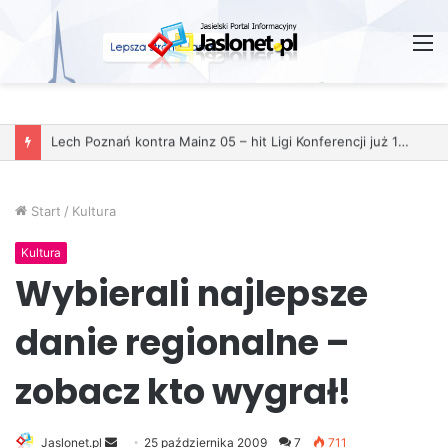
M
Start
/
Kultura
Kultura
Wybierali najlepsze
danie regionalne –
zobacz kto wygrał!
Jaslonet.pl
S
25 października 2009
7
711