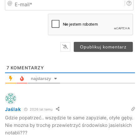
E
ę
-
*
m
–
Przy okazji tego święta, chcemy poznawać zwyczaje
a
i
pasterskie, a jednocześnie chcemy promować zdrową,
l
*
prostą kuchnię
– mówiła Agata Pucykowicz, regionalistka.
Święto Pasterskie, zdaniem organizatorów, ma szansę na
stałe wpisać się w kalendarz imprez gminy Dębowiec.
7
KOMENTARZY
najstarszy
Jaślak
2026 lat temu
Gdzie popatrzeć.. wszędzie te same zapyziałe, otyłe gęby.
Nie mozna by trochę przewietrzyć środowisko jasielskich
notabli???