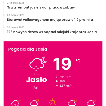
21 marca 2025
Trwa remont jasielskich placów zabaw
20 marca 2025
Kierował volkswagenem mając prawie 1,2 promila
20 marca 2025
128 nowych drzew wzbogaci miejski krajobraz Jasła
Pogoda dla Jasła
19
℃
Jasło
23º - 18º
89%
2.67 km/h
Rain