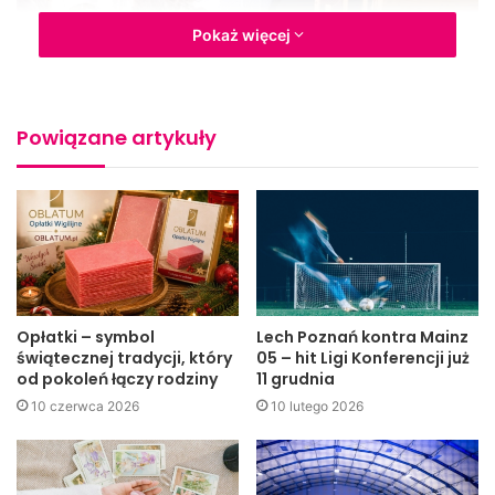
Pokaż więcej
–
Braliśmy pod uwagę wygląd estetyczny, walory smakowe
i oryginalność potrawy
– mówił Andrzej Kowalik, członek
Powiązane artykuły
jury, cukiernik
–
Wybór był bardzo trudny, dania były przepyszne. Prócz
podstawowych kryteriów oceny, o zwycięstwie
zadecydowało również to, czy daną potrawę rzeczywiście
można uznać za tradycyjną a nie tylko wymyśloną na
potrzeby konkursu
– dodaje Daniel Baron.
Opłatki – symbol
Lech Poznań kontra Mainz
świątecznej tradycji, który
05 – hit Ligi Konferencji już
od pokoleń łączy rodziny
11 grudnia
10 czerwca 2026
10 lutego 2026