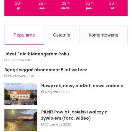
23
26
29
33
33
℃
℃
℃
℃
℃
pt.
sob.
niedz.
pon.
wt.
Popularne
Ostatnie
Komentowane
Józef Folcik Managerem Roku
18 grudnia 2010
Będą ściągać abonament 5 lat wstecz
25 czerwca 2016
Nowy rok, nowy budżet, nowe zadania
4 stycznia 2023
PILNE! Powiat jasielski walczy z
żywiołem (foto, wideo)
27 czerwca 2020