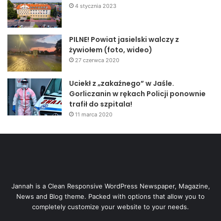
4 stycznia 2023
PILNE! Powiat jasielski walczy z
żywiołem (foto, wideo)
27 czerwca 2020
Uciekł z „zakaźnego” w Jaśle.
Gorliczanin w rękach Policji ponownie
trafił do szpitala!
11 marca 2020
Jannah is a Clean Responsive WordPress Newspaper, Magazine,
News and Blog theme. Packed with options that allow you to
completely customize your website to your needs.