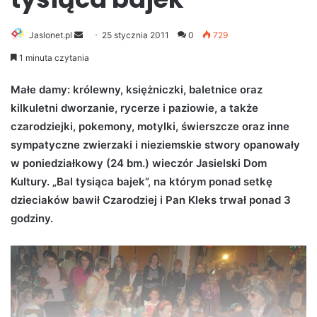
Jaslonet.pl
S
25 stycznia 2011
0
729
e
1 minuta czytania
n
d
Małe damy: królewny, księżniczki, baletnice oraz
a
kilkuletni dworzanie, rycerze i paziowie, a także
n
czarodziejki, pokemony, motylki, świerszcze oraz inne
e
sympatyczne zwierzaki i nieziemskie stwory opanowały
m
w poniedziałkowy (24 bm.) wieczór Jasielski Dom
a
Kultury. „Bal tysiąca bajek”, na którym ponad setkę
i
dzieciaków bawił Czarodziej i Pan Kleks trwał ponad 3
l
godziny.