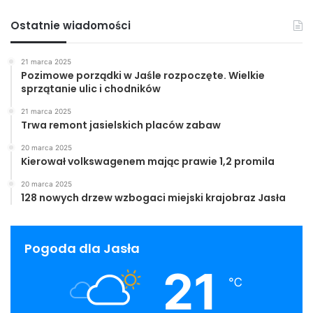
Ostatnie wiadomości
21 marca 2025
Pozimowe porządki w Jaśle rozpoczęte. Wielkie
sprzątanie ulic i chodników
21 marca 2025
Trwa remont jasielskich placów zabaw
20 marca 2025
Kierował volkswagenem mając prawie 1,2 promila
20 marca 2025
128 nowych drzew wzbogaci miejski krajobraz Jasła
Pogoda dla Jasła
21
℃