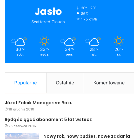
Jasło
30º - 20º
86%
1.75 km/h
Scattered Clouds
30
33
34
28
26
℃
℃
℃
℃
℃
sob.
niedz.
pon.
wt.
śr.
Popularne
Ostatnie
Komentowane
Józef Folcik Managerem Roku
18 grudnia 2010
Będą ściągać abonament 5 lat wstecz
25 czerwca 2016
Nowy rok, nowy budżet, nowe zadania