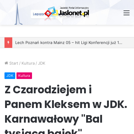
M
Lech Poznań kontra Mainz 05 – hit Ligi Konferencji już 11 grudnia
Start
/
Kultura
/
JDK
JDK
Kultura
Z Czarodziejem i
Panem Kleksem w JDK.
Karnawałowy "Bal
tysiąca bajek"