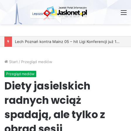
M
Start
/
Przegląd mediów
Przegląd mediów
Diety jasielskich
radnych wciąż
spadają, ale tylko z
obrad sesji