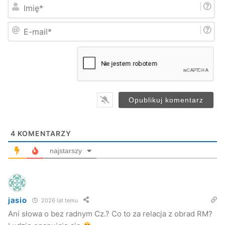
I
m
i
E
ę
-
*
m
a
i
l
*
4
KOMENTARZY
najstarszy
– To zamach na kontrole – twierdzi Tadeusz
jasio
2026 lat temu
Stachaczyński. (MAREK DYBAŚ)
Ani słowa o bez radnym Cz.? Co to za relacja z obrad RM?