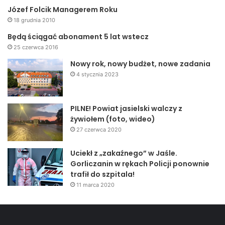
Józef Folcik Managerem Roku
18 grudnia 2010
Będą ściągać abonament 5 lat wstecz
25 czerwca 2016
Nowy rok, nowy budżet, nowe zadania
4 stycznia 2023
PILNE! Powiat jasielski walczy z
żywiołem (foto, wideo)
27 czerwca 2020
Uciekł z „zakaźnego” w Jaśle.
Gorliczanin w rękach Policji ponownie
trafił do szpitala!
11 marca 2020