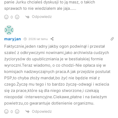
panie Jurku chcialeś dyskusji to ją masz, o takich
– dodaje.
sprawach to nie wiedzialem ale jaja……
Odpowiedz
Jeśli zmiany, to większe?
0
W ub. tygodniu na posiedzeniu komisji finansowo-
budżetowej radny Stachaczyński, złożył wniosek o
maryjan
2026 lat temu
zmniejszenie stałych diet za pracę radnego do 1/5 obecnej
Faktycznie,jeden radny jakby ogon podwinął i przestał
diety.
szaleć z odkrywczymi nowinami,jako archiwista cudzych
życiorysów do upubliczniania je w bestialskiej formie
Radni dostawaliby po ok. 200 zł miesięcznie. Dodatkowo
wyroczni.Teraz wiadomo, o co chodzi-Nie opłaca się w
dostawaliby dietę za udział w posiedzeniach komisji czy
komisjach nadzwyczajnych praca.A jak przejdzie postulat
PSP,to chyba złoży mandat,bo żyć nie będzie miał z
zespołach kontrolnych. Wniosek radnego komisja przyjęła,
czego.Życzę mu tego i to bardzo życzę-odwagi i wziecia
ale nie zdążyła złożyć, bo na początku dzisiejszej sesji
się za prace,które są dla niego stworzone,i czekają
projekt uchwały w sprawie zmiany diet został zdjęty z
nieopodal -interwencyjne.Ciekawe,płatne i na świeżym
porządku obrad.
powietrzu,co gwarantuje dotlenienie organizmu.
Odpowiedz
0
Do tematu powrócimy.