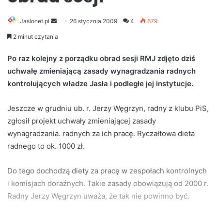
Jaslonet.pl
S
26 stycznia 2009
4
679
e
2 minut czytania
n
d
Po raz kolejny z porządku obrad sesji RMJ zdjęto dziś
a
uchwałę zmieniającą zasady wynagradzania radnych
n
kontrolujących władze Jasła i podległe jej instytucje.
e
m
Jeszcze w grudniu ub. r. Jerzy Węgrzyn, radny z klubu PiS,
a
zgłosił projekt uchwały zmieniającej zasady
i
wynagradzania. radnych za ich pracę. Ryczałtowa dieta
l
radnego to ok. 1000 zł.
Do tego dochodzą diety za pracę w zespołach kontrolnych
i komisjach doraźnych. Takie zasady obowiązują od 2000 r.
Radny Jerzy Węgrzyn uważa, że tak nie powinno być.