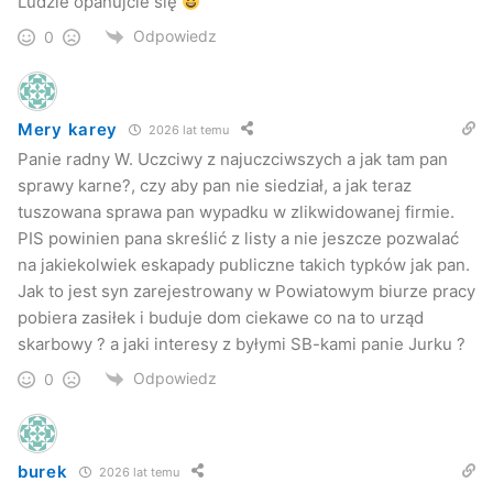
Ludzie opanujcie się
Zamach na kontrole?
Odpowiedz
0
Tak uważa m.in. Tadeusz Stachaczyński, radny klubu PSP,
członek komisji rewizyjnej.
Mery karey
2026 lat temu
Panie radny W. Uczciwy z najuczciwszych a jak tam pan
– Uchwała została złożona w celu neutralizacji pracy
sprawy karne?, czy aby pan nie siedział, a jak teraz
komisji rewizyjnej. Dieta to rekompensata za utracony
tuszowana sprawa pan wypadku w zlikwidowanej firmie.
czas, a praca komisji rewizyjnej jest praco – i czasochłonna
PIS powinien pana skreślić z listy a nie jeszcze pozwalać
i należy się zwrot kosztów. Radny, który nic nie wnosi do
na jakiekolwiek eskapady publiczne takich typków jak pan.
pracy Rady Miejskiej dostawałby tyle samo, co bardzo
Jak to jest syn zarejestrowany w Powiatowym biurze pracy
aktywny radny – podkreśla Stachaczyński.
pobiera zasiłek i buduje dom ciekawe co na to urząd
skarbowy ? a jaki interesy z byłymi SB-kami panie Jurku ?
– To nieprawda, jestem za wszelkimi kontrolami, bo
Odpowiedz
0
pozwalają wyłapać błędy i pomóc je usunąć – ripostuje
Węgrzyn. – Ale kontrole, które kończą się tylko złożeniem
wniosku do prokuratury o przestępstwie i potem
burek
2026 lat temu
umorzeniem dochodzenia, nie mają sensu, a tak jest u nas