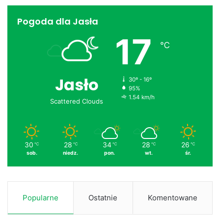
Pogoda dla Jasła
17
℃
Jasło
30º - 16º
95%
1.54 km/h
Scattered Clouds
30
28
34
28
26
℃
℃
℃
℃
℃
sob.
niedz.
pon.
wt.
śr.
Popularne
Ostatnie
Komentowane