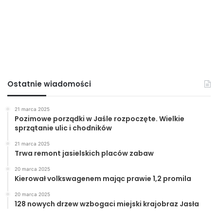
Ewa Wawro
Nowiny24.pl
Ostatnie wiadomości
21 marca 2025
Pozimowe porządki w Jaśle rozpoczęte. Wielkie
sprzątanie ulic i chodników
21 marca 2025
Trwa remont jasielskich placów zabaw
20 marca 2025
Kierował volkswagenem mając prawie 1,2 promila
20 marca 2025
128 nowych drzew wzbogaci miejski krajobraz Jasła