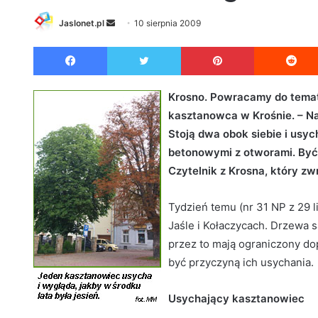
Jaslonet.pl
S
10 sierpnia 2009
e
Facebook
Twitter
Pinterest
n
d
a
Krosno. Powracamy do temat
n
kasztanowca w Krośnie. – Na
e
Stoją dwa obok siebie i usyc
m
betonowymi z otworami. Być 
a
Czytelnik z Krosna, który z
i
l
Tydzień temu (nr 31 NP z 29 l
Jaśle i Kołaczycach. Drzewa
przez to mają ograniczony d
być przyczyną ich usychania.
Usychający kasztanowiec