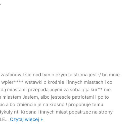
…
zastanowil sie nad tym o czym ta strona jest :/ bo mnie
a wpier**** wstawki o krośnie i innych miastach ! co
dą miastami przepadajacymi za soba :/ ja kur** nie
 miastem Jasłem, albo jestescie patriotami i po to
sac albo zmiencie je na krosno ! proponuje temu
kuły nt. Krosna i innych miast popatrzec na strony
ŚLE
…
Czytaj więcej »