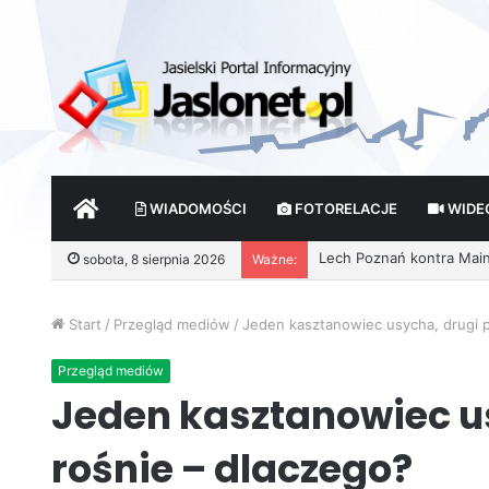
START
WIADOMOŚCI
FOTORELACJE
WIDE
sobota, 8 sierpnia 2026
Ważne:
Start
/
Przegląd mediów
/
Jeden kasztanowiec usycha, drugi p
Przegląd mediów
Jeden kasztanowiec us
rośnie – dlaczego?