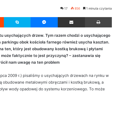
17
856
1 minuta czytania
Reddit
Skype
Messenger
Udostępnij przez Email
Drukuj
u usychających drzew. Tym razem chodzi o usychającego
 parkingu obok kościoła farnego również usycha kasztan.
ha ten, który jest obudowany kostką brukową i płytami
może faktycznie to jest przyczyną? – zastanawia się
wrócił nam uwagę na ten problem
ipca 2009 r.) pisaliśmy o usychających drzewach na rynku w
 są obudowane metalowymi obręczami i kostką brukową, a
opływ wody opadowej do systemu korzeniowego. To może