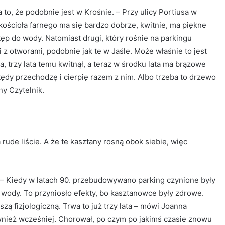
o, że podobnie jest w Krośnie. – Przy ulicy Portiusa w
kościoła farnego ma się bardzo dobrze, kwitnie, ma piękne
tęp do wody. Natomiast drugi, który rośnie na parkingu
 z otworami, podobnie jak te w Jaśle. Może właśnie to jest
 trzy lata temu kwitnął, a teraz w środku lata ma brązowe
tędy przechodzę i cierpię razem z nim. Albo trzeba to drzewo
ny Czytelnik.
 rude liście. A że te kasztany rosną obok siebie, więc
 – Kiedy w latach 90. przebudowywano parking czynione były
 wody. To przyniosło efekty, bo kasztanowce były zdrowe.
 fizjologiczną. Trwa to już trzy lata – mówi Joanna
wnież wcześniej. Chorował, po czym po jakimś czasie znowu