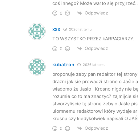
coś innego? Może warto się przyjrzeć
Odpowiedz
0
xxx
2026 lat temu
TO WSZYSTKO PRZEZ kARPACIARZY.
Odpowiedz
0
kubatron
2026 lat temu
proponuje zeby pan redaktor tej strony 
drazni jak sie prowadzi strone o Jaśle 
wiadomo że Jasło i Krosno nigdy nie bę
rozumie co to ma znaczyc? zajmijcie sie
stworzyliscie tą strone zeby o Jaśle pi
ułomnemu redaktorowi który wydaje arty
krosna czy kiedykolwiek napisali O JA
Odpowiedz
0