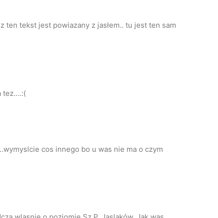
z ten tekst jest powiazany z jasłem.. tu jest ten sam
 tez….:(
a…wymyslcie cos innego bo u was nie ma o czym
a wlasnie o poziomie Sz.P. Jaslaków. Jak was