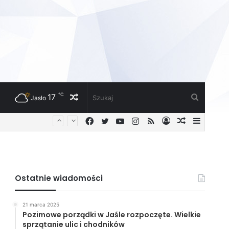
℃
17
Losowy
Szukaj
Jasło
Facebook
Twitter
YouTube
Instagram
RSS
Zaloguj
Losowy
Sideba
artykuł
artykuł
Ostatnie wiadomości
21 marca 2025
Pozimowe porządki w Jaśle rozpoczęte. Wielkie
sprzątanie ulic i chodników