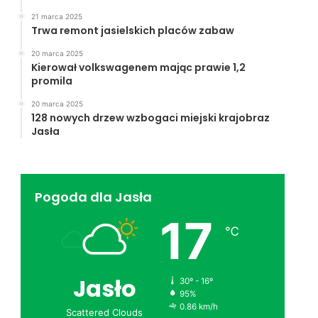
21 marca 2025
Trwa remont jasielskich placów zabaw
20 marca 2025
Kierował volkswagenem mając prawie 1,2
promila
20 marca 2025
128 nowych drzew wzbogaci miejski krajobraz
Jasła
Pogoda dla Jasła
17
℃
Jasło
30º - 16º
95%
0.86 km/h
Scattered Clouds