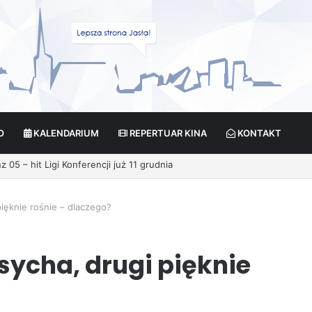
O
KALENDARIUM
REPERTUAR KINA
KONTAKT
ięknie rośnie – dlaczego?
ycha, drugi pięknie