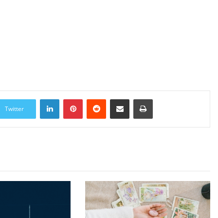
LinkedIn
Pinterest
Reddit
Udostępnij przez Email
Drukuj
Twitter