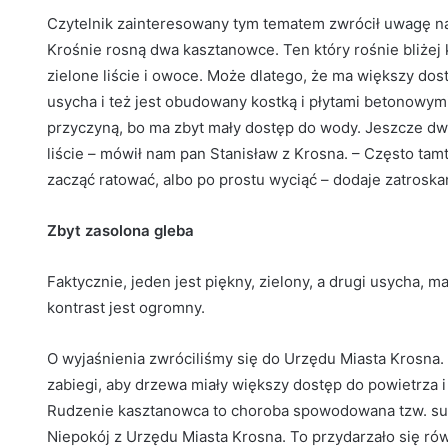
Czytelnik zainteresowany tym tematem zwrócił uwagę na t
Krośnie rosną dwa kasztanowce. Ten który rośnie bliżej 
zielone liście i owoce. Może dlatego, że ma większy dos
usycha i też jest obudowany kostką i płytami betonowymi
przyczyną, bo ma zbyt mały dostęp do wody. Jeszcze dwa,
liście – mówił nam pan Stanisław z Krosna. – Często tam
zacząć ratować, albo po prostu wyciąć – dodaje zatroska
Zbyt zasolona gleba
Faktycznie, jeden jest piękny, zielony, a drugi usycha, ma
kontrast jest ogromny.
O wyjaśnienia zwróciliśmy się do Urzędu Miasta Krosna.
zabiegi, aby drzewa miały większy dostęp do powietrza i
Rudzenie kasztanowca to choroba spowodowana tzw. suszą
Niepokój z Urzędu Miasta Krosna. To przydarzało się ró