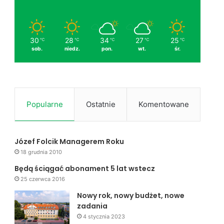
30
28
34
27
25
℃
℃
℃
℃
℃
sob.
niedz.
pon.
wt.
śr.
Popularne
Ostatnie
Komentowane
Józef Folcik Managerem Roku
18 grudnia 2010
Będą ściągać abonament 5 lat wstecz
25 czerwca 2016
Nowy rok, nowy budżet, nowe
zadania
4 stycznia 2023