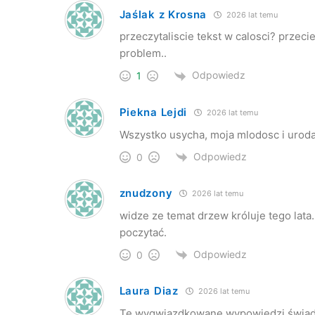
Jaślak z Krosna
2026 lat temu
przeczytaliscie tekst w calosci? przecie
problem..
Odpowiedz
1
Piekna Lejdi
2026 lat temu
Wszystko usycha, moja mlodosc i uroda
Odpowiedz
0
znudzony
2026 lat temu
widze ze temat drzew króluje tego lat
poczytać.
Odpowiedz
0
Laura Diaz
2026 lat temu
Te wygwiazdkowane wypowiedzi świadcz