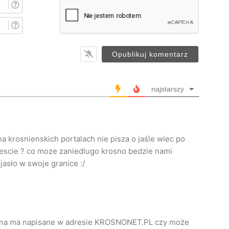
I
m
i
E
ę
-
*
m
a
i
l
*
najstarszy
a krosnienskich portalach nie pisza o jaśle wiec po
escie ? co moze zaniedlugo krosno bedzie nami
jasło w swoje granice :/
rona ma napisane w adresie KROSNONET.PL czy może