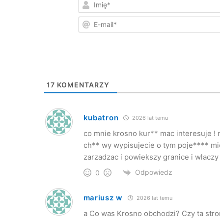
17
KOMENTARZY
kubatron
2026 lat temu
co mnie krosno kur** mac interesuje ! n
ch** wy wypisujecie o tym poje**** mi
zarzadzac i powiekszy granice i wlaczy 
Odpowiedz
0
mariusz w
2026 lat temu
a Co was Krosno obchodzi? Czy ta st