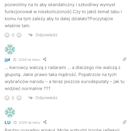
pieniędzy na radary, fotoradary, wideorejestratory i
pozwolimy na to aby skandaliczny i szkodliwy wymysł
najnowocześniejsze lasery.
funkcjonował w nieskończoność.Czy to jakiś temat tabu i
komu na tym zależy aby to dalej działało?Poczytajcie
właśnie tam.
Niemcy jeżdżą powoli
Odpowiedz
0
W zestawieniach przyczyn wypadków na niemieckich
drogach nadmierna prędkość jest wskazywana jako
przyczyna 17 proc. wypadków. Prawie dwukrotnie częściej,
jpł
2026 lat temu
aż 33 proc., przyczyną jest zły stan drogi. Nieodpowiednia
… kierowcy walczą z radarami … a dlaczego nie walczą z
szorstkość nawierzchni, zły profil lub nachylenie łuku, złe
głupotą. Jakie prawo taka mądrość. Popatrzcie na tych
oznakowanie itd.
wybrańców narodu – a teraz jeszcze eurodeputaty – jak tu
widzieć normalnie ???
W Polsce takich przyczyn w ogóle nie widać w
Odpowiedz
0
statystykach. Wynikałoby z tego, że Niemcy jeżdżą powoli
po złych drogach, a Polacy pędzą na złamanie karku po
wspaniałych autostradach. W rzeczywistości jest akurat
LU
2026 lat temu
odwrotnie i to pokazuje, że naszym statystykom sporo
Bardzo rozsądny artykuł. Może wzbudzi trochę refleksji.