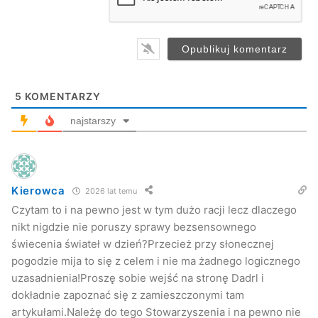
l
*
prędkość jest najczęstszą przyczyną wypadków? Policjant
na miejscu zdarzenia nie ma możliwości ustalenia
faktycznych przyczyn drogowego dramatu. Przede
wszystkim zapewnia bezpieczeństwo ruchu w miejscu
zdarzenia, zabezpiecza majątek uczestników wypadku,
5
KOMENTARZY
pomaga ofiarom i dokumentuje ślady, na podstawie których
najstarszy
biegli później odtworzą bieg zdarzeń i określą przyczyny
wypadku.
Policjant musi jednak w notatce służbowej podać wstępnie
Kierowca
2026 lat temu
ustaloną przyczynę wypadku. W odpowiedniej rubryce
Czytam to i na pewno jest w tym dużo racji lecz dlaczego
zaznacza więc nadmierną prędkość, bo to jest najprostsze.
nikt nigdzie nie poruszy sprawy bezsensownego
Taka informacja trafia do statystyk. Biegli ustalają później
świecenia świateł w dzień?Przecież przy słonecznej
faktyczną przyczynę wypadku, ale ta informacja do
pogodzie mija to się z celem i nie ma żadnego logicznego
statystyk nie trafia. Nie ma takiej potrzeby. Urzędnicy nie
uzasadnienia!Proszę sobie wejść na stronę Dadrl i
są zainteresowani prawdziwą sytuacją na drogach. Chodzi
dokładnie zapoznać się z zamieszczonymi tam
tylko o to, by statystyki uzasadniały wydawanie kolejnych
artykułami.Należę do tego Stowarzyszenia i na pewno nie