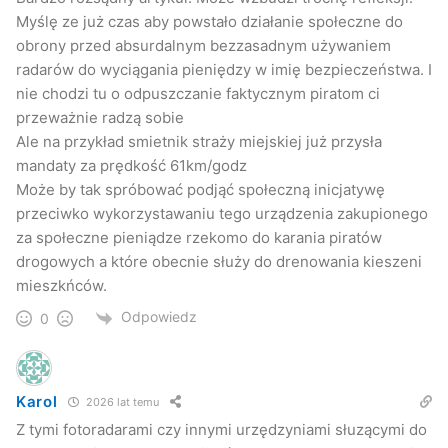
brakuje do rzetelności.
Myślę ze już czas aby powstało działanie społeczne do
obrony przed absurdalnym bezzasadnym używaniem
Absurdalne ograniczenia
radarów do wyciągania pieniędzy w imię bezpieczeństwa. I
nie chodzi tu o odpuszczanie faktycznym piratom ci
Żeby fotoradarowy system okradania kierowców działał
przeważnie radzą sobie
skutecznie, nie wystarczy ustawić urządzenia przy
Ale na przykład smietnik straży miejskiej już przysła
drogach. Trzeba jeszcze zmusić kierowców, by jeździli za
mandaty za prędkość 61km/godz
szybko i wpadali w elektroniczne pułapki. Każdy wie, jak
Może by tak spróbować podjąć społeczną inicjatywę
poradzono sobie z tym problemem. Naustawiano na
przeciwko wykorzystawaniu tego urządzenia zakupionego
drogach las znaków absurdalnie ograniczających
za społeczne pieniądze rzekomo do karania piratów
prędkość. Jeśli na prostym, dobrze widocznym odcinku
drogowych a które obecnie służy do drenowania kieszeni
mieszkńców.
szerokiej drogi krajowej jest przejście dla pieszych, to na
pewno stoi tam „50”.
Odpowiedz
0
Nikt oczywiście nie hamuje z 90 km/ godz., by przejechać
100 m z prędkością o połowę mniejszą i znów się
Karol
2026 lat temu
rozpędzać. W takich miejscach kierowca ujmuje nieco gaz
Z tymi fotoradarami czy innymi urzędzyniami słuzącymi do
zwraca uwagę na to, co dzieje się na przejściu oraz w jego