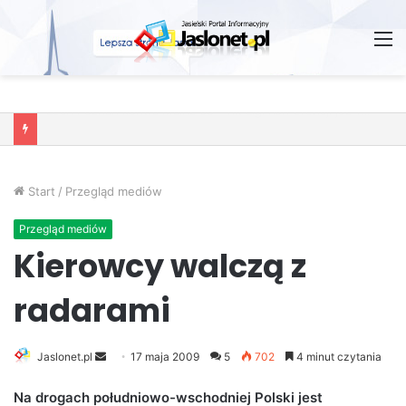
M
Wróżby – Prawda czy Fikcja?
Start
/
Przegląd mediów
Przegląd mediów
Kierowcy walczą z
radarami
Jaslonet.pl
S
17 maja 2009
5
702
4 minut czytania
e
Na drogach południowo-wschodniej Polski jest
n