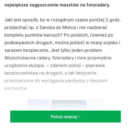
największe zagęszczenie masztów na fotoradary.
d
a
Jaki jest sposób, by w rozsądnym czasie poniżej 2 godz.
n
e
przejechać np. z Sanoka do Mielca i nie nazbierać
m
kompletu punktów karnych? Po polskich, również po
a
podkarpackich drogach, można jeździć w miarę szybko i
i
zarazem bezpiecznie. Jest tylko jeden problem.
l
Wszechobecne radary, fotoradary i inne przemyślne
urządzenia służące – zdaniem policji – poprawie
bezpieczeństwa na drogach, a tak faktycznie
przeznaczone do wyciągania pieniędzy z kieszeni
kierowców.
Pokaż więcej