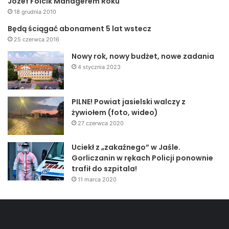
Józef Folcik Managerem Roku
W odpowiedzi powstały jam mery nowej generacji. Policja
18 grudnia 2010
pracuje więc nad udoskonaleniem radarów.
Będą ściągać abonament 5 lat wstecz
25 czerwca 2016
Radarowa wojna technologiczna trwa. Kto ją wygra?
Nowy rok, nowy budżet, nowe zadania
4 stycznia 2023
Krzysztof Rokosz
Super Nowości
PILNE! Powiat jasielski walczy z
żywiołem (foto, wideo)
27 czerwca 2020
Uciekł z „zakaźnego” w Jaśle.
Gorliczanin w rękach Policji ponownie
trafił do szpitala!
11 marca 2020