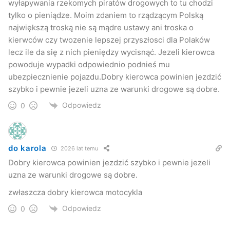
wyłapywania rzekomych piratów drogowych to tu chodzi
pobliżu i jedzie. Fotoradar zbiera żniwo. Podobnych
tylko o pieniądze. Moim zdaniem to rządzącym Polską
absurdalnych ograniczeń jest wiele.
największą troską nie są mądre ustawy ani troska o
kierwców czy twozenie lepszej przyszłosci dla Polaków
– W Szwajcarii, gdy jest ograniczenie do „70”, to z większą
lecz ile da się z nich pieniędzy wycisnąć. Jezeli kierowca
prędkością jedzie mi się źle – mówi senator Zbigniew
powoduje wypadki odpowiednio podnieś mu
Romaszewski. – Tam znaki są dostosowane do
ubezpiecznienie pojazdu.Dobry kierowca powinien jezdzić
szybko i pewnie jezeli uzna ze warunki drogowe są dobre.
rzeczywistych warunków na drodze. U nas w podobnym
miejscu stawia się znak „40″. Kierowca jadący zgodnie z
Odpowiedz
0
rozsądkiem 70 km/godz. płaci mandat.
Desuetudo
do karola
2026 lat temu
Dobry kierowca powinien jezdzić szybko i pewnie jezeli
Ten łaciński termin prawniczy mówi, że długotrwałe i
uzna ze warunki drogowe są dobre.
powszechne niestosowanie się lub nieprzestrzeganie w
zwłaszcza dobry kierowca motocykla
praktyce określonej normy prawnej skutkuje utratą przez
Odpowiedz
nią mocy obowiązującej.
0