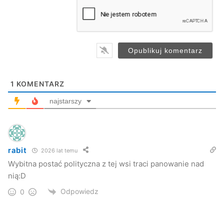
a
i
l
*
1
KOMENTARZ
najstarszy
rabit
2026 lat temu
Wybitna postać polityczna z tej wsi traci panowanie nad
nią:D
Odpowiedz
0