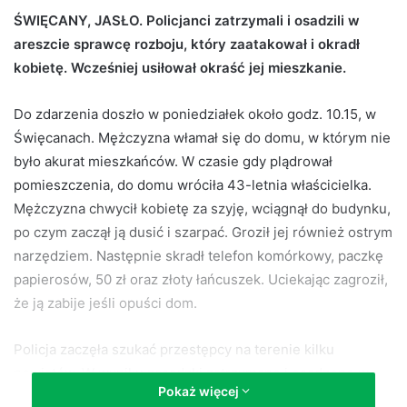
d
ŚWIĘCANY, JASŁO. Policjanci zatrzymali i osadzili w
a
areszcie sprawcę rozboju, który zaatakował i okradł
n
kobietę. Wcześniej usiłował okraść jej mieszkanie.
e
m
Do zdarzenia doszło w poniedziałek około godz. 10.15, w
a
Święcanach. Mężczyzna włamał się do domu, w którym nie
i
było akurat mieszkańców. W czasie gdy plądrował
l
pomieszczenia, do domu wróciła 43-letnia właścicielka.
Mężczyzna chwycił kobietę za szyję, wciągnął do budynku,
po czym zaczął ją dusić i szarpać. Groził jej również ostrym
narzędziem. Następnie skradł telefon komórkowy, paczkę
papierosów, 50 zł oraz złoty łańcuszek. Uciekając zagroził,
że ją zabije jeśli opuści dom.
Policja zaczęła szukać przestępcy na terenie kilku
powiatów. W wyniku zasadzki zatrzymano i osadzono w
Pokaż więcej
aresztach Komendy Powiatowej Policji w Jaśle, 50-