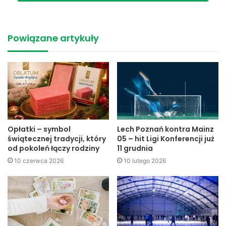
letniego mieszkańca powiatu tarnowskiego.
Mężczyzna był wcześniej wielokrotnie karany za włamania
Powiązane artykuły
i rozboje na terenie Polski południowej. Przesiedział w
więzieniu prawie 30 lat, a więc większość życia. Za obecne
przestępstwo grozi mu kara do 15 lat pozbawienia
wolności.
ac
Super Nowości
Opłatki – symbol
Lech Poznań kontra Mainz
świątecznej tradycji, który
05 – hit Ligi Konferencji już
od pokoleń łączy rodziny
11 grudnia
10 czerwca 2026
10 lutego 2026