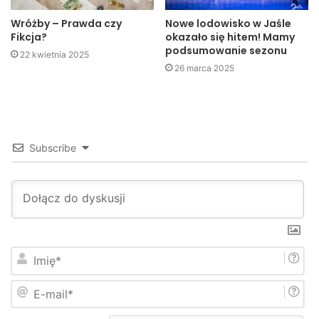
Wróżby – Prawda czy
Nowe lodowisko w Jaśle
Fikcja?
okazało się hitem! Mamy
podsumowanie sezonu
22 kwietnia 2025
26 marca 2025
Subscribe
I
m
i
E
ę
-
*
m