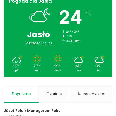
Pogoda dla Jasła
24
℃
Jasło
24º - 24º
73%
4.21 km/h
Scattered Clouds
26
27
29
34
35
℃
℃
℃
℃
℃
pt.
sob.
niedz.
pon.
wt.
Popularne
Ostatnie
Komentowane
Józef Folcik Managerem Roku