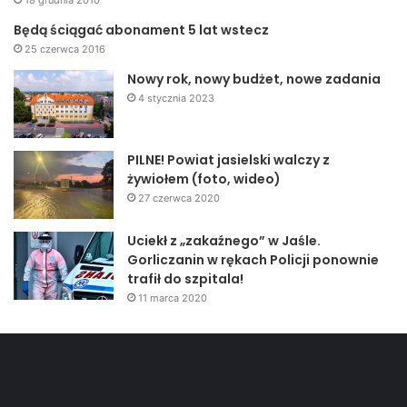
18 grudnia 2010
Będą ściągać abonament 5 lat wstecz
25 czerwca 2016
Nowy rok, nowy budżet, nowe zadania
4 stycznia 2023
PILNE! Powiat jasielski walczy z
żywiołem (foto, wideo)
27 czerwca 2020
Uciekł z „zakaźnego” w Jaśle.
Gorliczanin w rękach Policji ponownie
trafił do szpitala!
11 marca 2020