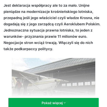
d
Jest deklaracja współpracy ale to za mało. Unijne
a
pieniądze na modernizacje krośnieńskiego lotniska,
n
przepadną jeśli jego właściciel czyli władze Krosna, nie
e
dogadają się z jego zarządcą czyli Aeroklubem Polskim.
m
Jednoznaczna sytuacja prawna lotniska, to jeden z
a
warunków- przyznania prawie 11 milionów euro.
i
Negocjacje stron wciąż trwają. Włączyli się do nich
l
także podkarpaccy politycy.
Pokaż więcej