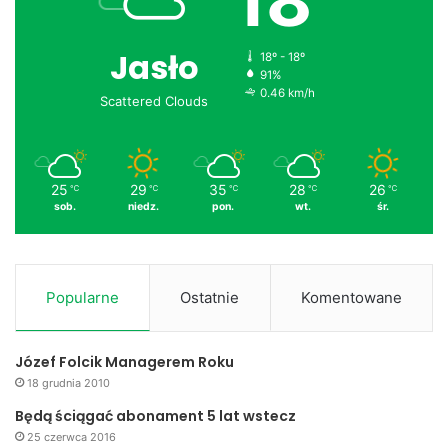
18
Jasło
18º - 18º
91%
0.46 km/h
Scattered Clouds
25
29
35
28
26
℃
℃
℃
℃
℃
sob.
niedz.
pon.
wt.
śr.
Popularne
Ostatnie
Komentowane
Józef Folcik Managerem Roku
18 grudnia 2010
Będą ściągać abonament 5 lat wstecz
25 czerwca 2016