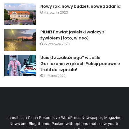
Nowy rok, nowy budżet, nowe zadania
4 stycznia 2023
PILNE! Powiat jasielski walczy z
żywiołem (foto, wideo)
27 czerwca 2020
Uciekł z „zakaźnego” w Jaśle.
Gorliczanin w rękach Policji ponownie
trafił do szpitala!
11 marca 2020
Jannah is a Clean Responsive WordPress Newspaper, Magazine,
News and Blog theme. Packed with options that allow you to