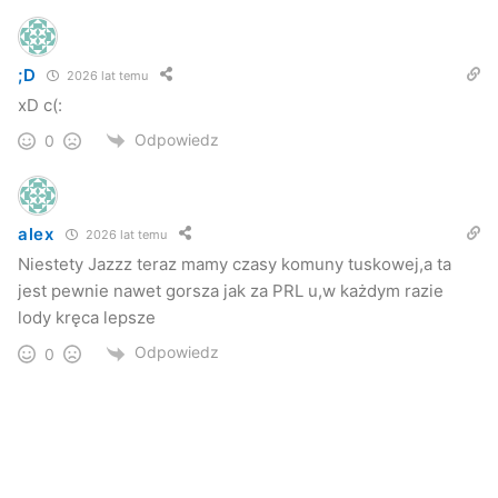
;D
2026 lat temu
xD c(:
Odpowiedz
0
alex
2026 lat temu
Niestety Jazzz teraz mamy czasy komuny tuskowej,a ta
jest pewnie nawet gorsza jak za PRL u,w każdym razie
lody kręca lepsze
Odpowiedz
0