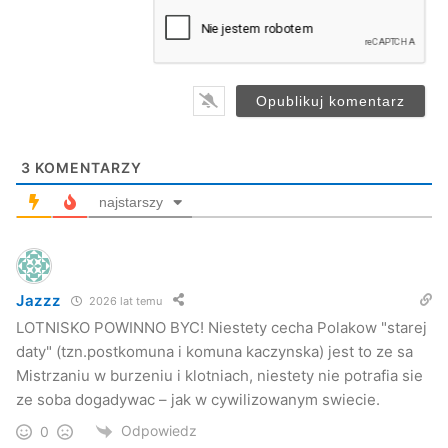
a
i
l
*
3
KOMENTARZY
najstarszy
Jazzz
2026 lat temu
LOTNISKO POWINNO BYC! Niestety cecha Polakow "starej
daty" (tzn.postkomuna i komuna kaczynska) jest to ze sa
Mistrzaniu w burzeniu i klotniach, niestety nie potrafia sie
ze soba dogadywac – jak w cywilizowanym swiecie.
Odpowiedz
0