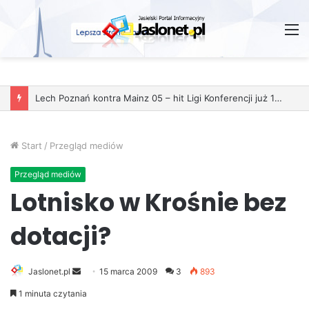
M
Lech Poznań kontra Mainz 05 – hit Ligi Konferencji już 11 grudnia
Start
/
Przegląd mediów
Przegląd mediów
Lotnisko w Krośnie bez
dotacji?
Jaslonet.pl
S
15 marca 2009
3
893
e
1 minuta czytania
n