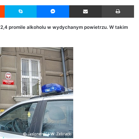
Reddit
Skype
Messenger
Udostępnij przez Email
Drukuj
ł 2,4 promile alkoholu w wydychanym powietrzu. W takim