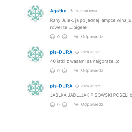
Agatka
2026 lat temu
Rany Julek, ja po jednej lampce wina ju
rowerze….:bigeek:
Odpowiedz
0
pis-DURA
2026 lat temu
40 latki z wasami sa najgorsze..:o
Odpowiedz
0
pis-DURA
2026 lat temu
JABLKA JADL..JAK PISOWSKI POSEL!!!:lol::lo
Odpowiedz
0