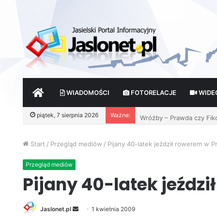
START
WIADOMOŚCI
FOTORELACJE
WIDE
Wróżby – Prawda czy Fik
piątek, 7 sierpnia 2026
Ważne:
Start
/
Przegląd mediów
/
Pijany 40-latek jeździł rowerem w P
Przegląd mediów
Pijany 40-latek jeźdz
Jaslonet.pl
S
1 kwietnia 2009