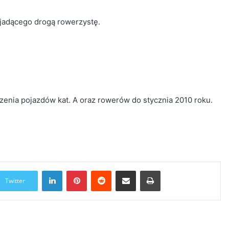
 jadącego drogą rowerzystę.
dzenia pojazdów kat. A oraz rowerów do stycznia 2010 roku.
LinkedIn
Pinterest
Reddit
Udostępnij przez Email
Drukuj
Twitter