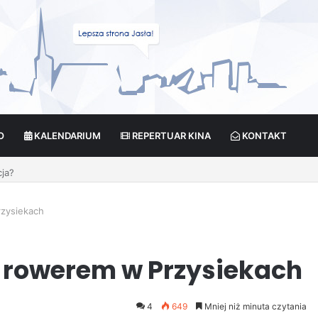
O
KALENDARIUM
REPERTUAR KINA
KONTAKT
cja?
rzysiekach
ił rowerem w Przysiekach
4
649
Mniej niż minuta czytania