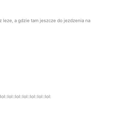
z leze, a gdzie tam jeszcze do jezdzenia na
l::lol::lol::lol::lol::lol: