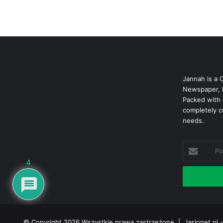
Jannah is a 
Newspaper, 
Packed with 
completely c
needs.
Podaj
swój
4
adres
mailowy
© Copyright 2026 Wszystkie prawa zastrzeżone |
Jaslonet.pl -