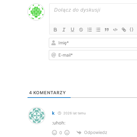
{}
4
KOMENTARZY
k
2026 lat temu
:uhoh:
Odpowiedz
0