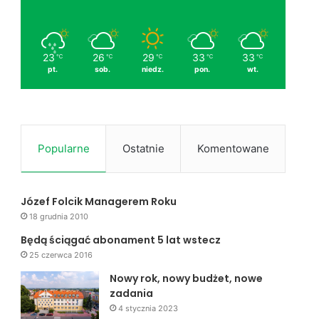
23
26
29
33
33
℃
℃
℃
℃
℃
pt.
sob.
niedz.
pon.
wt.
Popularne
Ostatnie
Komentowane
Józef Folcik Managerem Roku
18 grudnia 2010
Będą ściągać abonament 5 lat wstecz
25 czerwca 2016
Nowy rok, nowy budżet, nowe
zadania
4 stycznia 2023