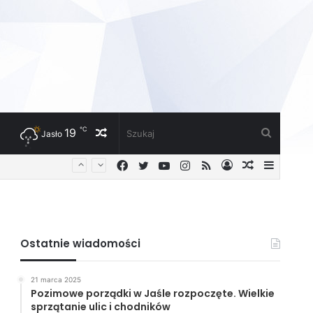
℃
19
Losowy
Szukaj
Jasło
Facebook
Twitter
YouTube
Instagram
RSS
Zaloguj
Losowy
Sideba
artykuł
artykuł
Ostatnie wiadomości
21 marca 2025
Pozimowe porządki w Jaśle rozpoczęte. Wielkie
sprzątanie ulic i chodników