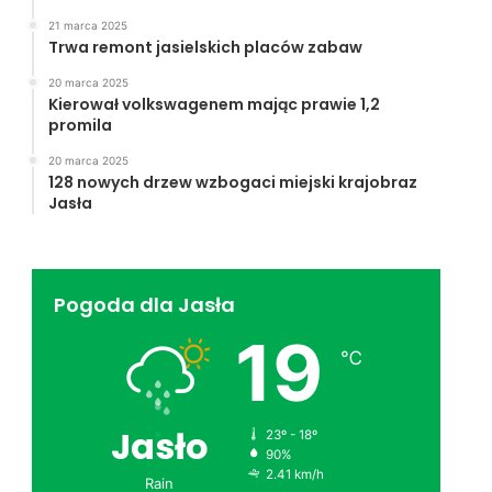
21 marca 2025
Trwa remont jasielskich placów zabaw
20 marca 2025
Kierował volkswagenem mając prawie 1,2
promila
20 marca 2025
128 nowych drzew wzbogaci miejski krajobraz
Jasła
Pogoda dla Jasła
19
℃
Jasło
23º - 18º
90%
2.41 km/h
Rain