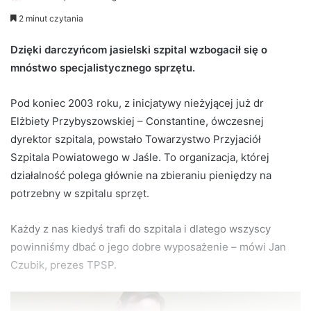
e
2 minut czytania
n
d
Dzięki darczyńcom jasielski szpital wzbogacił się o
a
mnóstwo specjalistycznego sprzętu.
n
e
Pod koniec 2003 roku, z inicjatywy nieżyjącej już dr
m
Elżbiety Przybyszowskiej – Constantine, ówczesnej
a
dyrektor szpitala, powstało Towarzystwo Przyjaciół
i
Szpitala Powiatowego w Jaśle. To organizacja, której
l
działalność polega głównie na zbieraniu pieniędzy na
potrzebny w szpitalu sprzęt.
Każdy z nas kiedyś trafi do szpitala i dlatego wszyscy
powinniśmy dbać o jego dobre wyposażenie – mówi Jan
Czubik, prezes TPSP.