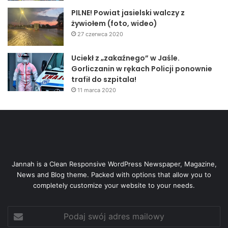
PILNE! Powiat jasielski walczy z
Psychiatryczny: pasy, alkomat, ciśnieniomierz, wózek
żywiołem (foto, wideo)
inwalidzki – 4, 3 tys. 2007: Oddział wewnętrzny: 2 pompy
27 czerwca 2020
infuzyjne – 8,45 tys., o.ortopedii: dofinansowanie do
zakupu artroskopu – 100 tys.
Uciekł z „zakaźnego” w Jaśle.
2008: O. ginekologiczno-położniczy: 2 kardiomonitory – 11,
Gorliczanin w rękach Policji ponownie
2 tys., o.chirurgii: lampa czołowa – 3,24 tys., kariomonitor –
trafił do szpitala!
11 marca 2020
5,6 tys., wózek do przewożenia chorych – 8 tys., Pomoc
doraźna: kardiomonitor 6, 3 tys., przychodnia
rehabilitacyjna: wanna do masażu wirowego – 7, 6 tys.
Darowizny można wpłacać na konto: Bank Pekao S.A.
O/Jasło, numer konta: 43124023371111001004624551
Jannah is a Clean Responsive WordPress Newspaper, Magazine,
News and Blog theme. Packed with options that allow you to
Ewa Wawro
completely customize your website to your needs.
Nowiny24.pl
Podaj
swój