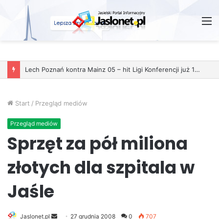
M
Lech Poznań kontra Mainz 05 – hit Ligi Konferencji już 11 grudnia
Start
/
Przegląd mediów
Przegląd mediów
Sprzęt za pół miliona
złotych dla szpitala w
Jaśle
Jaslonet.pl
S
27 grudnia 2008
0
707