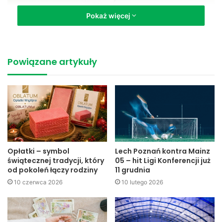
Pokaż więcej
Powiązane artykuły
Opłatki – symbol
Lech Poznań kontra Mainz
świątecznej tradycji, który
05 – hit Ligi Konferencji już
od pokoleń łączy rodziny
11 grudnia
10 czerwca 2026
10 lutego 2026
Jan Czubik, prezes TPSP przy zakupionym urządzeniu.