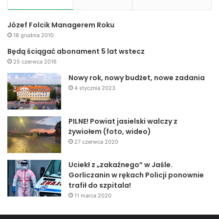
Józef Folcik Managerem Roku
18 grudnia 2010
Będą ściągać abonament 5 lat wstecz
25 czerwca 2016
Nowy rok, nowy budżet, nowe zadania
4 stycznia 2023
PILNE! Powiat jasielski walczy z
żywiołem (foto, wideo)
27 czerwca 2020
Uciekł z „zakaźnego” w Jaśle.
Gorliczanin w rękach Policji ponownie
trafił do szpitala!
11 marca 2020