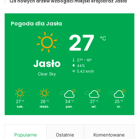
128 nowych drzew wzbogaci miejski krajobraz Jasła
Pogoda dla Jasła
27
℃
Jasło
27º - 16º
44%
5.42 km/h
Clear Sky
27
28
34
27
25
℃
℃
℃
℃
℃
sob.
niedz.
pon.
wt.
śr.
Popularne
Ostatnie
Komentowane