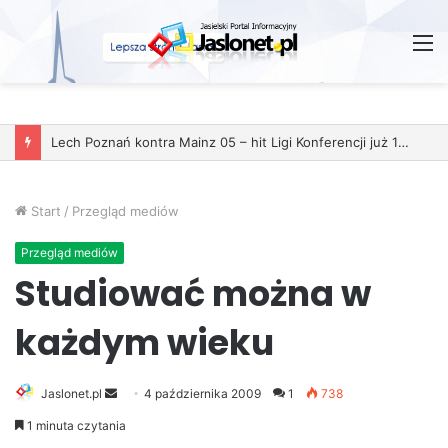
M
Start
/
Przegląd mediów
Przegląd mediów
Studiować można w
każdym wieku
Jaslonet.pl
S
4 października 2009
1
738
e
1 minuta czytania
n