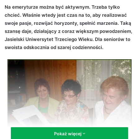
d
Na emeryturze można być aktywnym. Trzeba tylko
a
chcieć. Właśnie wtedy jest czas na to, aby realizować
n
swoje pasje, rozwijać horyzonty, spełnić marzenia. Taką
e
szansę daje, działający z coraz większym powodzeniem,
m
Jasielski Uniwersytet Trzeciego Wieku. Dla seniorów to
a
swoista odskocznia od szarej codzienności.
i
l
Pokaż więcej