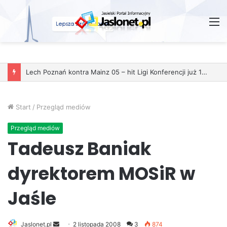
M
Lech Poznań kontra Mainz 05 – hit Ligi Konferencji już 11 grudnia
Start
/
Przegląd mediów
Przegląd mediów
Tadeusz Baniak
dyrektorem MOSiR w
Jaśle
Jaslonet.pl
S
2 listopada 2008
3
874