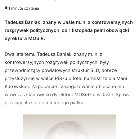
e
1 minuta czytania
n
d
Tadeusz Baniak, znany w Jaśle m.in. z kontrowersyjnych
a
rozgrywek politycznych, od 1 listopada pełni obowiązki
n
dyrektora MOSiR.
e
m
Dwa lata temu Tadeusz Baniak, znany m.in. z
a
kontrowersyjnych rozgrywek politycznych, były
i
przewodniczący powiatowych struktur SLD, dobrze
l
przysłużył się w walce PiS-u o fotel burmistrza dla Marii
Kurowskiej. Za poparcie i zaangażowanie obiecano mu
wówczas stanowisko dyrektora MOSiR- u w Jaśle. Spawa
przeciągała się do minionego piątku.