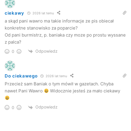
ciekawy
2026 lat temu
a skąd pani wawro ma takie informacje ze pis obiecał
konkretne stanowisko za poparcie?
Od pani burmistrz, p. baniaka czy moze po prostu wyssane
z palca?
Odpowiedz
0
Do ciekawego
2026 lat temu
Przecież sam Baniak o tym mówił w gazetach. Chyba
nawet Pani Wawro
Widocznie jesteś za mało ciekawy
Odpowiedz
0