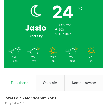
24
℃
Jasło
24º - 20º
60%
1.97 km/h
Clear Sky
24
25
23
25
27
℃
℃
℃
℃
℃
pon.
wt.
śr.
czw.
pt.
Popularne
Ostatnie
Komentowane
Józef Folcik Managerem Roku
18 grudnia 2010