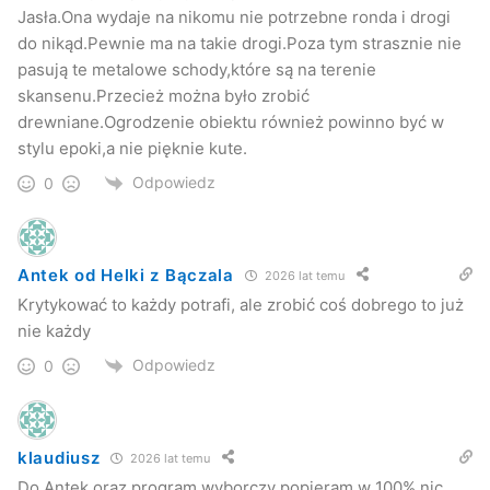
Jasła.Ona wydaje na nikomu nie potrzebne ronda i drogi
do nikąd.Pewnie ma na takie drogi.Poza tym strasznie nie
pasują te metalowe schody,które są na terenie
skansenu.Przecież można było zrobić
drewniane.Ogrodzenie obiektu również powinno być w
stylu epoki,a nie pięknie kute.
Odpowiedz
0
Antek od Helki z Bączala
2026 lat temu
Krytykować to każdy potrafi, ale zrobić coś dobrego to już
nie każdy
Odpowiedz
0
klaudiusz
2026 lat temu
Do Antek oraz program wyborczy popieram w 100%,nic