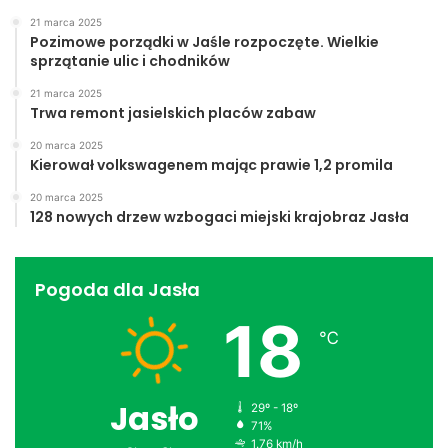
21 marca 2025
Pozimowe porządki w Jaśle rozpoczęte. Wielkie
sprzątanie ulic i chodników
21 marca 2025
Trwa remont jasielskich placów zabaw
20 marca 2025
Kierował volkswagenem mając prawie 1,2 promila
20 marca 2025
128 nowych drzew wzbogaci miejski krajobraz Jasła
Pogoda dla Jasła
18
℃
Jasło
29º - 18º
71%
1.76 km/h