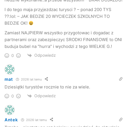
Gmina liczyła na uzyskanie dofinansowania ze środków
unijnych, ale zmieniły się zasady przyznawania środków w
I do tego maja przyjezdzac turysci ? – ponad 200 TYS
??:lol: – JAK BEDZIE 20 WYCIECZEK SZKOLNYCH TO
przypadku budowy dróg. Tymczasem gminy nie stać na
BEDZIE OK!
zaciągnięcie dodatkowego zobowiązania finansowego.
Zamiast NAJPIERW wszystko przygotowac i dogadac z
(…)
partnerami oraz zabezpieczyc SRODKI FINANSOWE to ONI
buduja bubel na "hurra" i wychodzi z tego WIELKIE G.!
/wz-s/
Odpowiedz
0
Nowe Podkarpacie
Szczegóły w numerze – strona 5.
mat
2026 lat temu
Dziesiątki turystów rocznie to nie za wiele.
Odpowiedz
0
Antek
2026 lat temu