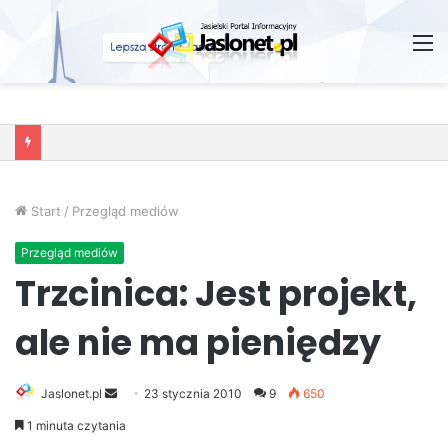
M
Wróżby – Prawda czy Fikcja?
Start
/
Przegląd mediów
Przegląd mediów
Trzcinica: Jest projekt,
ale nie ma pieniędzy
Jaslonet.pl
S
23 stycznia 2010
9
650
e
1 minuta czytania
n