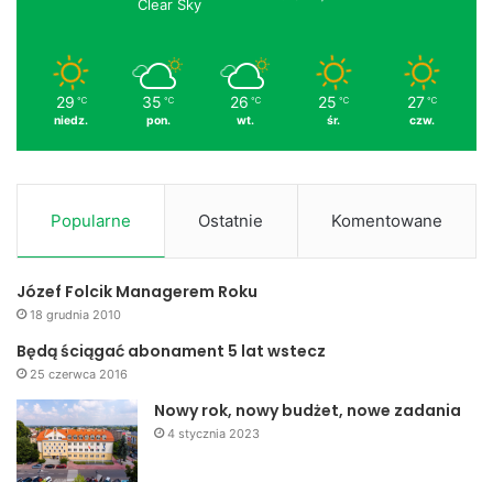
Clear Sky
29
35
26
25
27
℃
℃
℃
℃
℃
niedz.
pon.
wt.
śr.
czw.
Popularne
Ostatnie
Komentowane
Józef Folcik Managerem Roku
18 grudnia 2010
Będą ściągać abonament 5 lat wstecz
25 czerwca 2016
Nowy rok, nowy budżet, nowe zadania
4 stycznia 2023