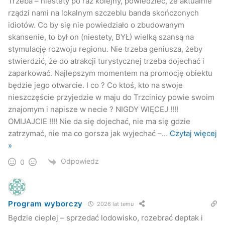
Trzeba – niestety po raz kolejny, powiedzieć, że aktualnie
rządzi nami na lokalnym szczeblu banda skończonych
idiotów. Co by się nie powiedziało o zbudowanym
skansenie, to był on (niestety, BYŁ) wielką szansą na
stymulację rozwoju regionu. Nie trzeba geniusza, żeby
stwierdzić, że do atrakcji turystycznej trzeba dojechać i
zaparkować. Najlepszym momentem na promocję obiektu
będzie jego otwarcie. I co ? Co ktoś, kto na swoje
nieszczęście przyjedzie w maju do Trzcinicy powie swoim
znajomym i napisze w necie ? NIGDY WIĘCEJ !!!!
OMIJAJCIE !!!! Nie da się dojechać, nie ma się gdzie
zatrzymać, nie ma co gorsza jak wyjechać –
…
Czytaj więcej
»
Odpowiedz
0
Program wyborczy
2026 lat temu
Będzie cieplej – sprzedać lodowisko, rozebrać deptak i