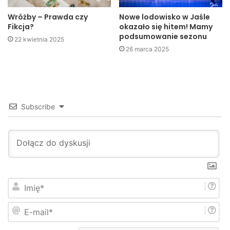
samochodów osobowych, a przecież do skansenu
Wróżby – Prawda czy
Nowe lodowisko w Jaśle
przyjeżdżać będą autobusy wycieczkowe z turystami. Ta
Fikcja?
okazało się hitem! Mamy
podsumowanie sezonu
droga nie spełnia takiej roli.
22 kwietnia 2025
26 marca 2025
Subscribe
I
m
i
E
ę
-
*
m
Zobacz fotorelację ze Skansenu Karpacka Troja w