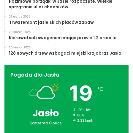
2. KMP w Krośnie
Pozimowe porządki w Jaśle rozpoczęte. Wielkie
sprzątanie ulic i chodników
21 marca 2025
Trwa remont jasielskich placów zabaw
20 marca 2025
Kierował volkswagenem mając prawie 1,2 promila
20 marca 2025
128 nowych drzew wzbogaci miejski krajobraz Jasła
Pogoda dla Jasła
19
℃
Jasło
19º - 18º
86%
2.33 km/h
Scattered Clouds