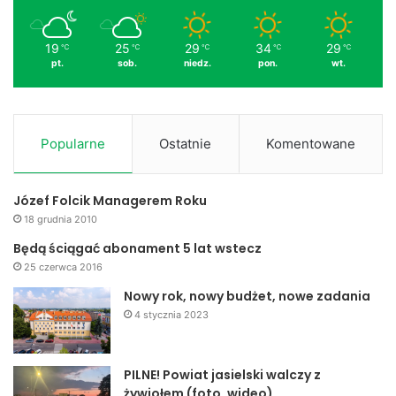
19
25
29
34
29
℃
℃
℃
℃
℃
pt.
sob.
niedz.
pon.
wt.
Popularne
Ostatnie
Komentowane
Józef Folcik Managerem Roku
18 grudnia 2010
Będą ściągać abonament 5 lat wstecz
25 czerwca 2016
Nowy rok, nowy budżet, nowe zadania
4 stycznia 2023
PILNE! Powiat jasielski walczy z
żywiołem (foto, wideo)