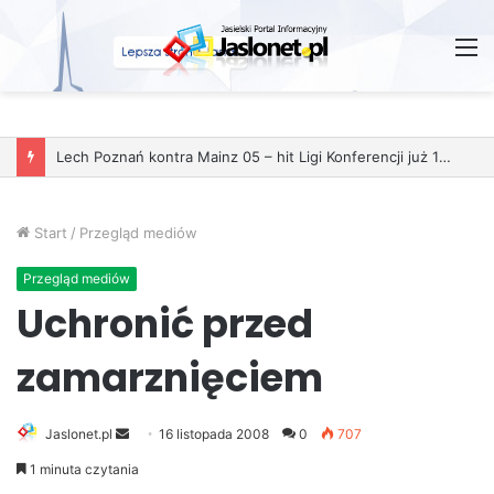
M
Start
/
Przegląd mediów
Przegląd mediów
Uchronić przed
zamarznięciem
Jaslonet.pl
S
16 listopada 2008
0
707
e
1 minuta czytania
n