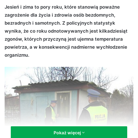
d
Jesień i zima to pory roku, które stanowią poważne
a
zagrożenie dla życia i zdrowia osób bezdomnych,
n
bezradnych i samotnych. Z policyjnych statystyk
e
wynika, że co roku odnotowywanych jest kilkadziesiąt
m
zgonów, których przyczyną jest ujemna temperatura
a
powietrza, a w konsekwencji nadmierne wychłodzenie
i
organizmu.
l
Pokaż więcej