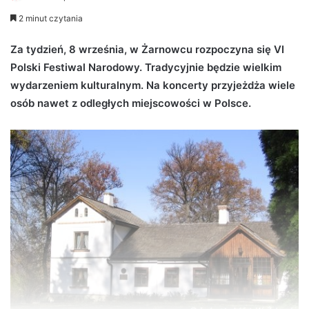
e
2 minut czytania
n
d
Za tydzień, 8 września, w Żarnowcu rozpoczyna się VI
a
Polski Festiwal Narodowy. Tradycyjnie będzie wielkim
n
wydarzeniem kulturalnym. Na koncerty przyjeżdża wiele
e
osób nawet z odległych miejscowości w Polsce.
m
a
i
l