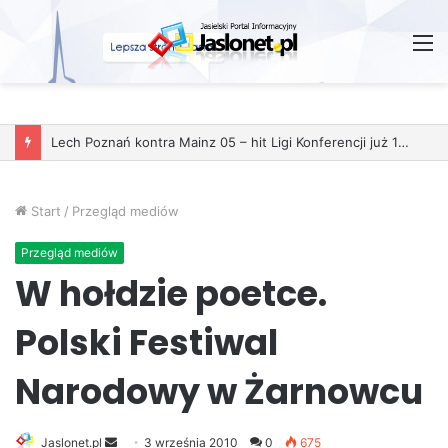
M
Lech Poznań kontra Mainz 05 – hit Ligi Konferencji już 11 grudnia
Start
/
Przegląd mediów
Przegląd mediów
W hołdzie poetce.
Polski Festiwal
Narodowy w Żarnowcu
Jaslonet.pl
S
3 września 2010
0
675