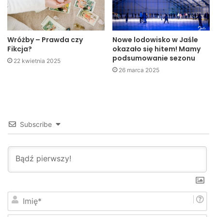
jest pochowana we Lwowie. Wszystko dobrze się rozwija i
mam nadzieję, że uda się nam się to wszystko połączyć.
Wróżby – Prawda czy
Nowe lodowisko w Jaśle
Fikcja?
okazało się hitem! Mamy
Tegoroczny festiwal zapowiada się bardzo interesująco.
podsumowanie sezonu
22 kwietnia 2025
Każdy z koncertów będzie inny. Znani artyści gwarantują
26 marca 2025
wysoki poziom.
Subscribe
I
m
i