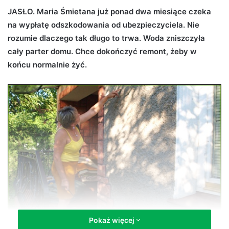
d
JASŁO. Maria Śmietana już ponad dwa miesiące czeka
a
na wypłatę odszkodowania od ubezpieczyciela. Nie
n
rozumie dlaczego tak długo to trwa. Woda zniszczyła
e
cały parter domu. Chce dokończyć remont, żeby w
m
końcu normalnie żyć.
a
i
l
Pokaż więcej