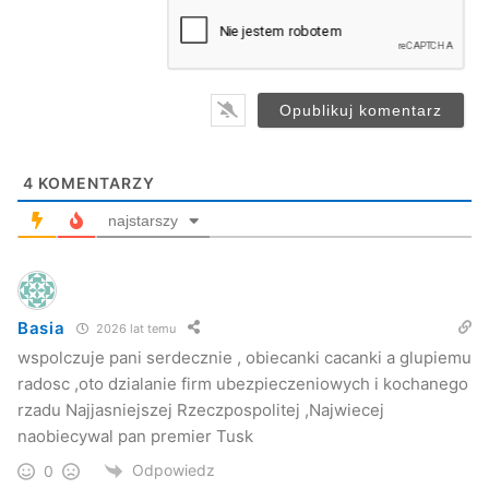
a
nowa.
i
l
*
(…)
Szczegóły w numerze – strona 11.
/mm/
4
KOMENTARZY
Nowe Podkarpacie
najstarszy
Basia
2026 lat temu
wspolczuje pani serdecznie , obiecanki cacanki a glupiemu
radosc ,oto dzialanie firm ubezpieczeniowych i kochanego
rzadu Najjasniejszej Rzeczpospolitej ,Najwiecej
naobiecywal pan premier Tusk
Odpowiedz
0