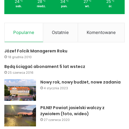
24
28
34
27
25
℃
℃
℃
℃
℃
sob.
niedz.
pon.
wt.
śr.
Popularne
Ostatnie
Komentowane
Józef Folcik Managerem Roku
18 grudnia 2010
Będą ściągać abonament 5 lat wstecz
25 czerwca 2016
Nowy rok, nowy budżet, nowe zadania
4 stycznia 2023
PILNE! Powiat jasielski walczy z
żywiołem (foto, wideo)
27 czerwca 2020