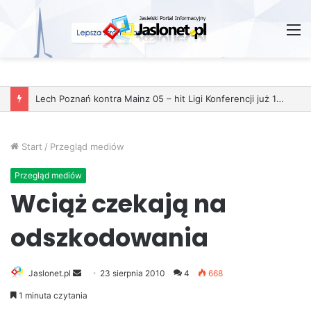
M
Lech Poznań kontra Mainz 05 – hit Ligi Konferencji już 11 grudnia
Start
/
Przegląd mediów
Przegląd mediów
Wciąż czekają na
odszkodowania
Jaslonet.pl
S
23 sierpnia 2010
4
668
e
1 minuta czytania
n