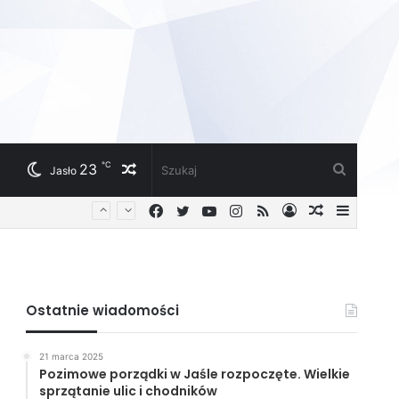
℃
23
Losowy
Szukaj
Jasło
Facebook
Twitter
YouTube
Instagram
RSS
Zaloguj
Losowy
Sideba
artykuł
artykuł
Ostatnie wiadomości
21 marca 2025
Pozimowe porządki w Jaśle rozpoczęte. Wielkie
sprzątanie ulic i chodników