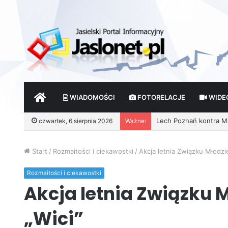
START
WIADOMOŚCI
FOTORELACJE
WIDE
czwartek, 6 sierpnia 2026
Ważne:
Wróżby – Prawda czy F
Start
/
Rozmaitości i ciekawostki
/
Akcja letnia Związku Młodzie
Rozmaitości i ciekawostki
Akcja letnia Związku M
„Wici”