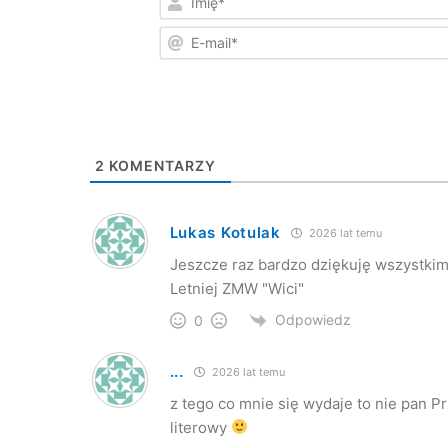
2
KOMENTARZY
Lukas Kotulak
2026 lat temu
Jeszcze raz bardzo dziękuję wszystk
Letniej ZMW "Wici"
Odpowiedz
0
...
2026 lat temu
z tego co mnie się wydaje to nie pan P
literowy