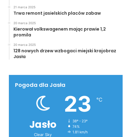
21 marca 2025
Trwa remont jasielskich placów zabaw
20 marca 2025
Kierował volkswagenem mając prawie 1,2
promila
20 marca 2025
128 nowych drzew wzbogaci miejski krajobraz
Jasła
Pogoda dla Jasła
23
℃
Jasło
38º - 23º
74%
1.81 km/h
Clear Sky