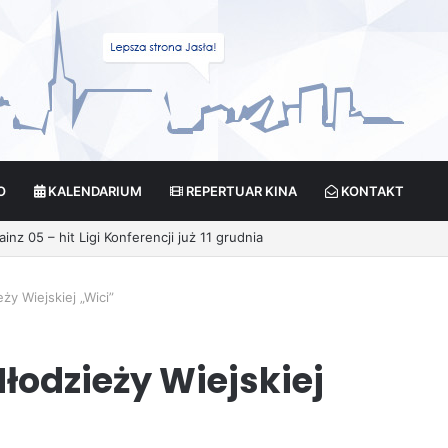
O
KALENDARIUM
REPERTUAR KINA
KONTAKT
ikcja?
ży Wiejskiej „Wici”
łodzieży Wiejskiej