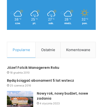
38
25
27
28
32
℃
℃
℃
℃
℃
czw.
pt.
sob.
niedz.
pon.
Popularne
Ostatnie
Komentowane
Józef Folcik Managerem Roku
18 grudnia 2010
Będą ściągać abonament 5 lat wstecz
25 czerwca 2016
Nowy rok, nowy budżet, nowe
zadania
4 stycznia 2023