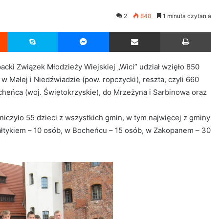
2
848
1 minuta czytania
Reddit
Skype
Messenger
Udostępnij przez Email
Drukuj
cki Związek Młodzieży Wiejskiej „Wici” udział wzięło 850
w Małej i Niedźwiadzie (pow. ropczycki), reszta, czyli 660
heńca (woj. Świętokrzyskie), do Mrzeżyna i Sarbinowa oraz
iczyło 55 dzieci z wszystkich gmin, w tym najwięcej z gminy
Bałtykiem – 10 osób, w Bocheńcu – 15 osób, w Zakopanem – 30