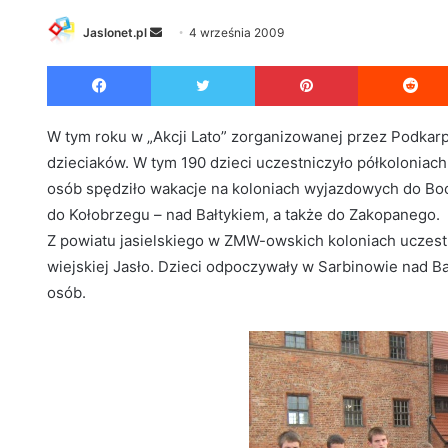
Jaslonet.pl
S
4 września 2009
e
Facebook
Twitter
Pinterest
n
d
a
W tym roku w „Akcji Lato” zorganizowanej przez Podkarpa
n
dzieciaków. W tym 190 dzieci uczestniczyło półkoloniach 
e
osób spędziło wakacje na koloniach wyjazdowych do Boc
m
do Kołobrzegu – nad Bałtykiem, a także do Zakopanego.
a
Z powiatu jasielskiego w ZMW-owskich koloniach uczestn
i
wiejskiej Jasło. Dzieci odpoczywały w Sarbinowie nad 
l
osób.