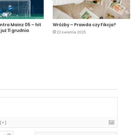
ntra Mainz 05 – hit
Wróżby – Prawda czy Fikcja?
 już 11 grudnia
22 kwietnia 2025
[+]
I