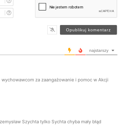
m
i
E
ę
-
*
m
a
i
l
*
najstarszy
im wychowawcom za zaangażowanie i pomoc w Akcji
rzemysław Szychta tylko Sychta chyba mały błąd