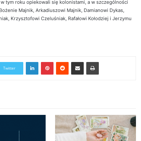
 tym roku opiekowali się kolonistami, a w szczególności
 Bożenie Majnik, Arkadiuszowi Majnik, Damianowi Dykas,
iak, Krzysztofowi Czeluśniak, Rafałowi Kołodziej i Jerzymu
LinkedIn
Pinterest
Reddit
Udostępnij przez Email
Drukuj
Twitter