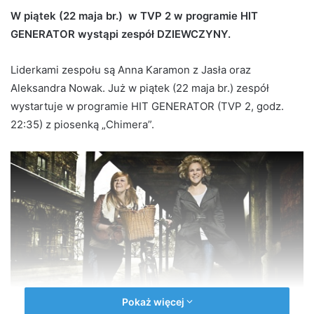
d
W piątek (22 maja br.) w TVP 2 w programie HIT
a
GENERATOR wystąpi zespół DZIEWCZYNY.
n
e
Liderkami zespołu są Anna Karamon z Jasła oraz
m
Aleksandra Nowak. Już w piątek (22 maja br.) zespół
a
wystartuje w programie HIT GENERATOR (TVP 2, godz.
i
22:35) z piosenką „Chimera”.
l
Pokaż więcej