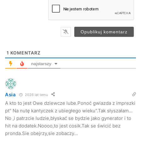
a
i
l
*
1
KOMENTARZ
najstarszy
Asia
2026 lat temu
A kto to jest Owe dziewcze lube.Ponoć gwiazda z imprezki
pt" Na nutę kantyczek z ubiegłego wieku".Tak słyszałam…
No ,i patrzcie ludzie,błyskać se bydzie jako gynerator i to
hit na dodatek.Noooo,to jest cosik.Tak se świcić bez
pronda.Sie obejrzy,sie zobaczy…