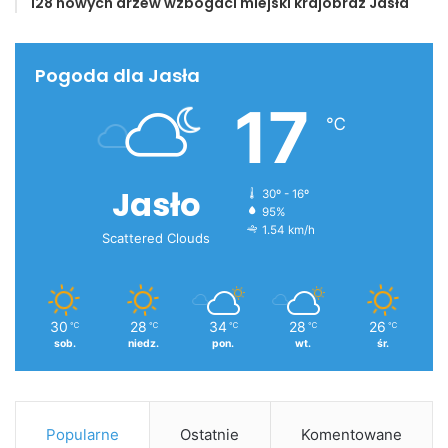
128 nowych drzew wzbogaci miejski krajobraz Jasła
Pogoda dla Jasła
17
℃
Jasło
30º - 16º
95%
1.54 km/h
Scattered Clouds
30
28
34
28
26
℃
℃
℃
℃
℃
sob.
niedz.
pon.
wt.
śr.
Popularne
Ostatnie
Komentowane