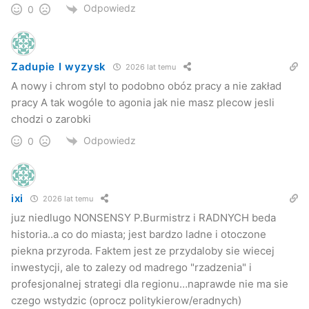
Odpowiedz
0
Zadupie I wyzysk
2026 lat temu
A nowy i chrom styl to podobno obóz pracy a nie zakład
pracy A tak wogóle to agonia jak nie masz plecow jesli
chodzi o zarobki
Odpowiedz
0
ixi
2026 lat temu
juz niedlugo NONSENSY P.Burmistrz i RADNYCH beda
historia..a co do miasta; jest bardzo ladne i otoczone
piekna przyroda. Faktem jest ze przydaloby sie wiecej
inwestycji, ale to zalezy od madrego "rzadzenia" i
profesjonalnej strategi dla regionu…naprawde nie ma sie
czego wstydzic (oprocz politykierow/eradnych)