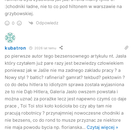
:)chodniki ładne, nie to co pod hiltonem w warszawie na
grzybowskiej.
Odpowiedz
0
kubatron
2026 lat temu
po pierwsze autor tego bezsensownego artykułu nt. Jasła
który czytałem już pare razy jest bezwiedzy człowiekiem
poniewaz jak w Jaśle nie ma zadnego zakladu pracy ? a
Nowy styl ? baltic? rafineria? gamrat? tekbud? pektowin ?
co do debu hitlera to idiotyzm sprawa zostala wyjasniona
ze to nie Dąb Hitlera, Galeria Jasło owszem powstała i
można uznać za porażke lecz jest napewno czymś co daje
prace , Toi Toi stoi koło kościoła bo czy aby tam nie
pracują robotnicy ? przynajmniej nowoczesne chodniki a
nie bezsens, co do rond to musze przyznac ze niektore
nie maja powodu bycia np. florianska
…
Czytaj więcej »