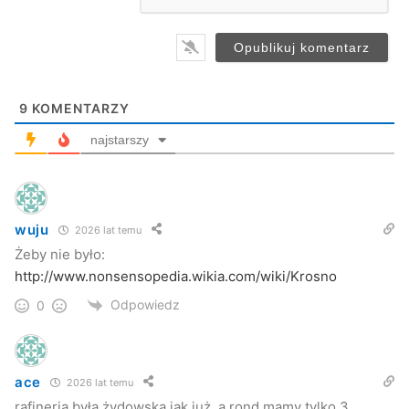
9
KOMENTARZY
najstarszy
wuju
2026 lat temu
Żeby nie było:
http://www.nonsensopedia.wikia.com/wiki/Krosno
Odpowiedz
0
ace
2026 lat temu
rafineria była żydowska jak już. a rond mamy tylko 3.