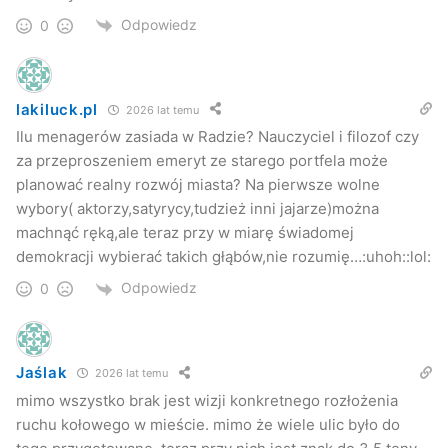
Odpowiedz
0
lakiluck.pl
2026 lat temu
Ilu menagerów zasiada w Radzie? Nauczyciel i filozof czy
za przeproszeniem emeryt ze starego portfela może
planować realny rozwój miasta? Na pierwsze wolne
wybory( aktorzy,satyrycy,tudzież inni jajarze)można
machnąć ręką,ale teraz przy w miarę świadomej
demokracji wybierać takich głąbów,nie rozumię…:uhoh::lol:
Odpowiedz
0
Jaślak
2026 lat temu
mimo wszystko brak jest wizji konkretnego rozłożenia
ruchu kołowego w mieście. mimo że wiele ulic było do