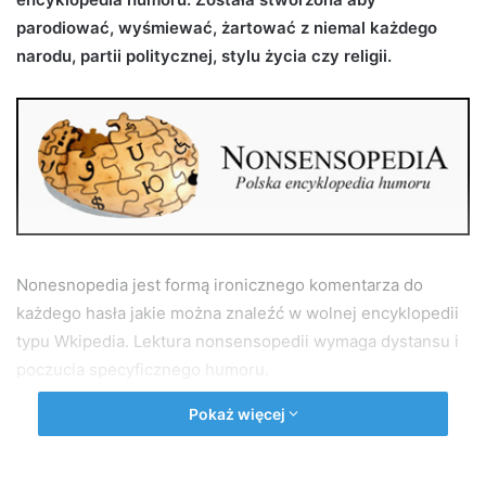
n
parodiować, wyśmiewać, żartować z niemal każdego
e
narodu, partii politycznej, stylu życia czy religii.
m
a
i
l
Nonesnopedia jest formą ironicznego komentarza do
każdego hasła jakie można znaleźć w wolnej encyklopedii
typu Wkipedia. Lektura nonsensopedii wymaga dystansu i
poczucia specyficznego humoru.
Pokaż więcej
Wśród haseł jest również „Jasło”. Co sądzą o Jaśle autorzy
nonsensopedii? Poniżej prezentujemy wpis z
encyklopedii.