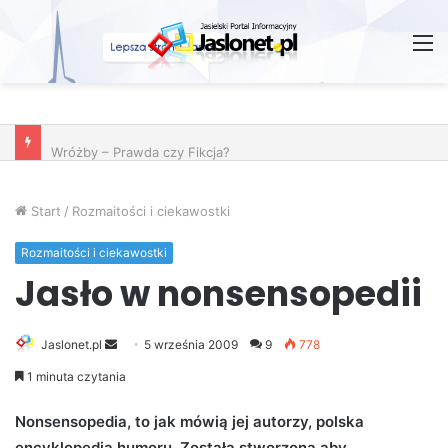
M
Wróżby – Prawda czy Fikcja?
Start
/
Rozmaitości i ciekawostki
Rozmaitości i ciekawostki
Jasło w nonsensopedii
Jaslonet.pl
S
5 września 2009
9
778
e
1 minuta czytania
n
d
Nonsensopedia, to jak mówią jej autorzy, polska
a
encyklopedia humoru. Została stworzona aby