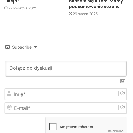
Fikcja?
okazało się hitem! Mamy
podsumowanie sezonu
22 kwietnia 2025
Kuba Kowalczyk
26 marca 2025
Jaslonet.pl
Subscribe
I
m
i
E
ę
-
*
m
a
i
l
*