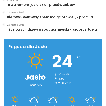
Trwa remont jasielskich placów zabaw
20 marca 2025
Kierował volkswagenem mając prawie 1,2 promila
20 marca 2025
128 nowych drzew wzbogaci miejski krajobraz Jasła
Pogoda dla Jasła
24
℃
Jasło
27º - 21º
43%
2.86 km/h
Clear Sky
24
35
25
24
25
℃
℃
℃
℃
℃