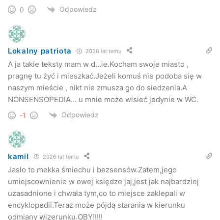
Odpowiedz
0
Lokalny patriota
2026 lat temu
A ja takie teksty mam w d…ie.Kocham swoje miasto ,
pragnę tu żyć i mieszkać.Jeżeli komuś nie podoba się w
naszym mieście , nikt nie zmusza go do siedzenia.A
NONSENSOPEDIA… u mnie może wisieć jedynie w WC.
Odpowiedz
-1
kamil
2026 lat temu
Jasło to mekka śmiechu i bezsensów.Zatem,jego
umiejscownienie w owej księdze jaj,jest jak najbardziej
uzasadnione i chwała tym,co to miejsce zaklepali w
encyklopedii.Teraz może pójdą starania w kierunku
odmiany wizerunku.OBY!!!!!