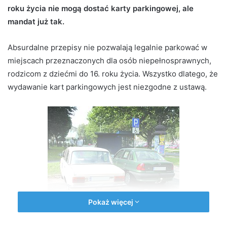
roku życia nie mogą dostać karty parkingowej, ale
d
mandat już tak.
a
n
e
Absurdalne przepisy nie pozwalają legalnie parkować w
m
miejscach przeznaczonych dla osób niepełnosprawnych,
a
rodzicom z dziećmi do 16. roku życia. Wszystko dlatego, że
i
wydawanie kart parkingowych jest niezgodne z ustawą.
l
Pokaż więcej
Kartę parkingową można dostać na podstawie wydanego