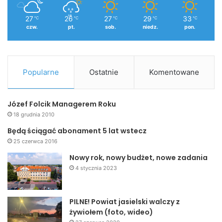
27
26
27
29
33
℃
℃
℃
℃
℃
czw.
pt.
sob.
niedz.
pon.
Popularne
Ostatnie
Komentowane
Józef Folcik Managerem Roku
18 grudnia 2010
Będą ściągać abonament 5 lat wstecz
25 czerwca 2016
Nowy rok, nowy budżet, nowe zadania
4 stycznia 2023
PILNE! Powiat jasielski walczy z
żywiołem (foto, wideo)