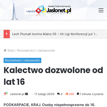
M
Start
/
Rozmaitości i ciekawostki
Rozmaitości i ciekawostki
Kalectwo dozwolone od
lat 16
Jaslonet.pl
S
11 lutego 2009
3
696
1 minuta czytania
e
PODKARPACIE, KRAJ. Osoby niepełnosprawne do 16.
n