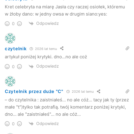
Kret celebryta na miarę Jasła czy raczej osiołek, któremu
w żłoby dano: w jedny owsa w drugim siano:yes:
Odpowiedz
0
czytelnik
2026 lat temu
artykuł poniżej krytyki. dno…no ale coż
Odpowiedz
0
Czytelnik przez duże "C"
2026 lat temu
– do czytelnika : zaistniałeś… no ale cóż… tacy jak ty (przez
małe "t")tylko tak potrafią. twój komentarz poniżej krytyki,
dno… ale "zaistniałeś"… no ale cóż…
Odpowiedz
0