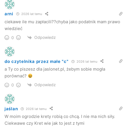
arni
2026 lat temu
ciekawe ile mu zapłacili??chyba jako podatnik mam prawo
wiedzieć
Odpowiedz
0
do czytelnika przez małe "c"
2026 lat temu
a Ty co piszesz dla jaslonet.pl, żebym sobie mogła
porównać?
Odpowiedz
0
jaślan
2026 lat temu
W moim ogrodzie krety robią co chcą. I nie ma nich siły.
Ciekwawe czy Kret wie jak to jest z tymi