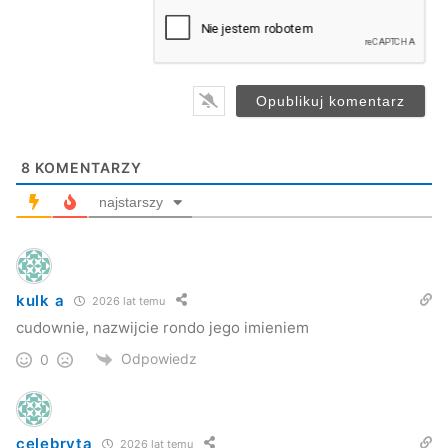
a
i
l
*
8
KOMENTARZY
najstarszy
kulk a
2026 lat temu
cudownie, nazwijcie rondo jego imieniem
Odpowiedz
0
celebryta
2026 lat temu