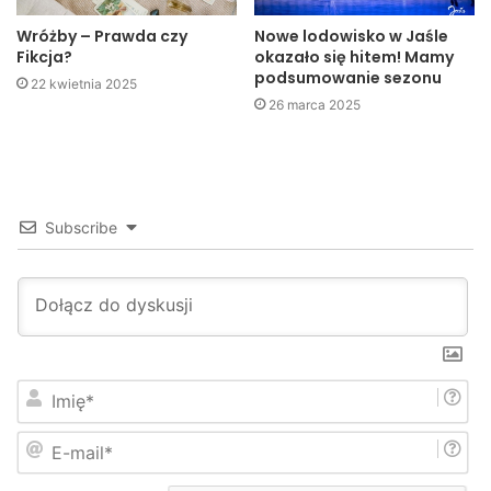
Wróżby – Prawda czy
Nowe lodowisko w Jaśle
Sylwia Binkowicz
Fikcja?
okazało się hitem! Mamy
Jaslonet.pl
podsumowanie sezonu
22 kwietnia 2025
26 marca 2025
– – –
Fotogaleria:
Innauguracja 60. sezonu artystycznego JDK
Subscribe
I
m
i
E
ę
-
*
m