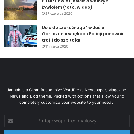
PILNE! Powiat jasielski walczy z
żywiołem (foto, wideo)
27 czerwca 2020
Uciekł z „zakaźnego” w Jaśle.
Gorliczanin w rękach Policji ponownie
trafił do szpitala!
11 marca 2020
Jannah is a Clean Responsive WordPress Newspaper, Magazine,
News and Blog theme. Packed with options that allow you to
completely customize your website to your needs.
Podaj
swój
adres