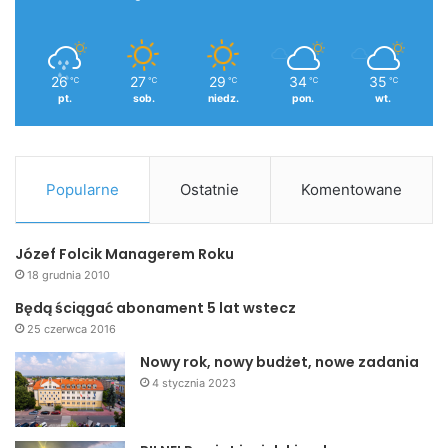
26
27
29
34
35
℃
℃
℃
℃
℃
pt.
sob.
niedz.
pon.
wt.
Popularne
Ostatnie
Komentowane
Józef Folcik Managerem Roku
18 grudnia 2010
Będą ściągać abonament 5 lat wstecz
25 czerwca 2016
Nowy rok, nowy budżet, nowe zadania
4 stycznia 2023