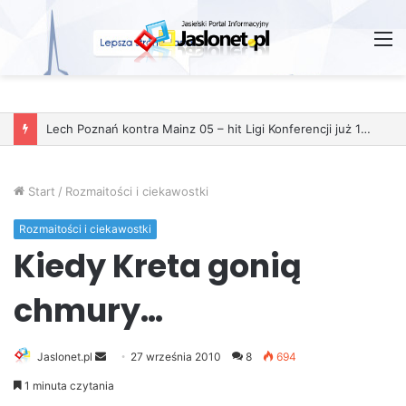
M
Lech Poznań kontra Mainz 05 – hit Ligi Konferencji już 11 grudnia
Start
/
Rozmaitości i ciekawostki
Rozmaitości i ciekawostki
Kiedy Kreta gonią
chmury…
Jaslonet.pl
S
27 września 2010
8
694
e
1 minuta czytania
n