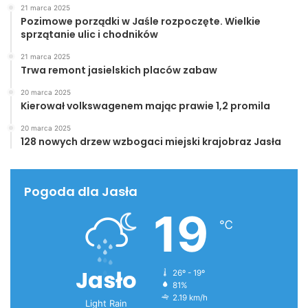
21 marca 2025
Pozimowe porządki w Jaśle rozpoczęte. Wielkie
sprzątanie ulic i chodników
21 marca 2025
Trwa remont jasielskich placów zabaw
20 marca 2025
Kierował volkswagenem mając prawie 1,2 promila
20 marca 2025
128 nowych drzew wzbogaci miejski krajobraz Jasła
Pogoda dla Jasła
19
℃
Jasło
26º - 19º
81%
2.19 km/h
Light Rain