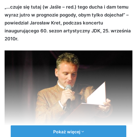
d
„…czuje się tutaj (w Jaśle – red.) tego ducha i dam temu
a
wyraz jutro w prognozie pogody, obym tylko dojechał” –
n
powiedział Jarosław Kret, podczas koncertu
e
inaugurującego 60. sezon artystyczny JDK, 25. września
m
2010r.
a
i
l
Pokaż więcej